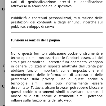
Dati di geolocalizzazione precisi e identificazione
attraverso la scansione del dispositivo
Dimensioni
Pubblicità e contenuti personalizzati, misurazione delle
Lunghezza
4830 mm
prestazioni dei contenuti e degli annunci, ricerche sul
Altezza
1470 mm
pubblico, sviluppo di servizi
Larghezza
1850 mm
Passo
2820 mm
Peso massimo
2080 kg
Funzioni essenziali della pagina
Carico massimo
565 kg
Porte
5
Noi o questi fornitori utilizziamo cookie o strumenti e
Sedili
5
tecnologie simili necessari per le funzioni essenziali del
Carico sul tetto
-
sito e per garantirne il corretto funzionamento. Vengono
Capacità di traino (senza freni)
-
in genere utilizzati in risposta all'attività dell'utente per
abilitare funzioni importanti come l'impostazione e il
Capacità di traino (con freni)
1775 kg
mantenimento delle informazioni di accesso o delle
Volume del bagagliaio
560 - 1865 l
preferenze sulla privacy. L'uso di questi cookie o
tecnologie simili non può normalmente essere
Consumi
disabilitato. Tuttavia, alcuni browser potrebbero bloccare
questi cookie o strumenti simili o avvisare l'utente. Il
blocco di questi cookie o strumenti simili potrebbe
Emissioni di CO2*
130 g/km (komb.)
influire sulla funzionalità del sito web.
Consumo (urbano)
6.7 l/100km