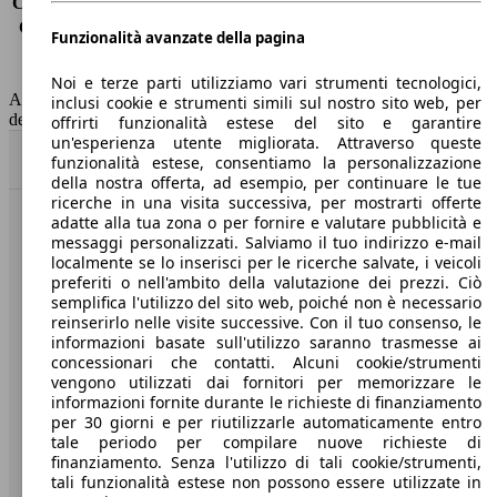
Consumo (extra-urbano)
4.0 l/100km
Consumo (combinato)*
5.0 l/100km
Funzionalità avanzate della pagina
Classe di emissione
Euro 5
Capacità del serbatoio
72 l
Noi e terze parti utilizziamo vari strumenti tecnologici,
AutoScout24 non si assume alcuna responsabilità per la correttezza
inclusi cookie e strumenti simili sul nostro sito web, per
dei dati.
offrirti funzionalità estese del sito e garantire
un'esperienza utente migliorata. Attraverso queste
Torna su
funzionalità estese, consentiamo la personalizzazione
della nostra offerta, ad esempio, per continuare le tue
ricerche in una visita successiva, per mostrarti offerte
adatte alla tua zona o per fornire e valutare pubblicità e
Benvenuti su AutoScout24, il mercato auto europeo.
messaggi personalizzati. Salviamo il tuo indirizzo e-mail
localmente se lo inserisci per le ricerche salvate, i veicoli
preferiti o nell'ambito della valutazione dei prezzi. Ciò
Società
semplifica l'utilizzo del sito web, poiché non è necessario
reinserirlo nelle visite successive. Con il tuo consenso, le
A proposito di AutoScout24
informazioni basate sull'utilizzo saranno trasmesse ai
concessionari che contatti. Alcuni cookie/strumenti
Stampa
vengono utilizzati dai fornitori per memorizzare le
informazioni fornite durante le richieste di finanziamento
Media
per 30 giorni e per riutilizzarle automaticamente entro
tale periodo per compilare nuove richieste di
Condizioni generali
finanziamento. Senza l'utilizzo di tali cookie/strumenti,
tali funzionalità estese non possono essere utilizzate in
Informazioni