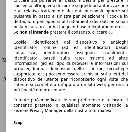
Cliccare sul pulsante in basso a destra per prestare il
consenso all’impiego di cookie soggetti ad autorizzazione
Emissioni di CO2 (combinato)*
e al relativo trattamento dei dati personali oppure sul
pulsante in basso a sinistra per selezionare i cookie in
dettaglio o per opporsi al trattamento dei dati personali
nella misura in cui ha luogo in base a legittimi interessi.
Se
non si intende
prestare il consenso, cliccare
.
qui
Ø 5.0 l/100km
Cookie, identificatori del dispositivo o analoghi
identificatori online (ad es. identificatori basati
Consumi
sull’accesso, identificatori assegnati casualmente,
identificatori basati sulla rete) insieme ad altre
Motore e Prestazioni
informazioni (ad es. tipo di browser e informazioni sul
browser, lingua, dimensioni dello schermo, tecnologie
KW (PS)
103 kW (140 PS)
supportate, ecc.) possono essere archiviati sul o letti dal
Accelerazione (0-100 km/h)
10.1s
dispositivo dell’utente per riconoscerlo ogni volta che
l’utente si connette a un’app o a un sito web, per una o
Velocità massima (km/h)
210 km/h
più finalità qui presentate.
Numero di marce
6
Coppia
320 nm
L’utente può modificare le sue preferenze o revocare il
Cilindrata
1997 ccm
consenso prestato in qualsiasi momento visitando la
sezione Privacy Manager della nostra informativa.
Carburante
Diesel
Cilindri
4
Scopi
Trasmissione
Manuale
Tipo di trazione
trazione anteriore