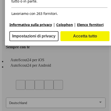
tutto o in parte.
Privacy
Lavoriamo con 263 fornitori.
Dichiarazione di Accessibilità
|
|
Informativa sulla privacy
Colophon
Elenco fornitori
Servizi
Area rivenditori
Impostazioni di privacy
Accetta tutto
Sempre con te
AutoScout24 per iOS
AutoScout24 per Android