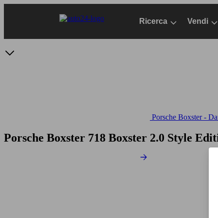
Passa
al
Ricerca
Vendi
contenuto
principale
Porsche Boxster - Dat
Porsche Boxster 718 Boxster 2.0 Style Edi