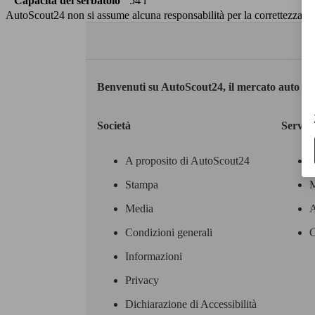
Capacità del serbatoio
54 l
AutoScout24 non si assume alcuna responsabilità per la correttezza dei
Benvenuti su AutoScout24, il mercato auto eu
Società
Servizi
A proposito di AutoScout24
Stampa
M
Media
A
Condizioni generali
C
Informazioni
Privacy
Dichiarazione di Accessibilità