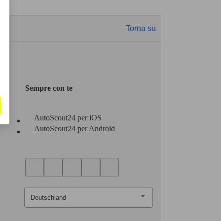
Torna su
Sempre con te
AutoScout24 per iOS
AutoScout24 per Android