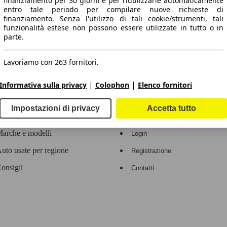
finanziamento per 30 giorni e per riutilizzarle automaticamente
entro tale periodo per compilare nuove richieste di
 dati.
finanziamento. Senza l'utilizzo di tali cookie/strumenti, tali
funzionalità estese non possono essere utilizzate in tutto o in
parte.
Lavoriamo con 263 fornitori.
ropeo.
|
|
Informativa sulla privacy
Colophon
Elenco fornitori
Area rivenditori
Impostazioni di privacy
Accetta tutto
Contatti
Servizi per i dealer
arche e modelli
Login
uto usate per regione
Registrazione
onsigli
Contatti