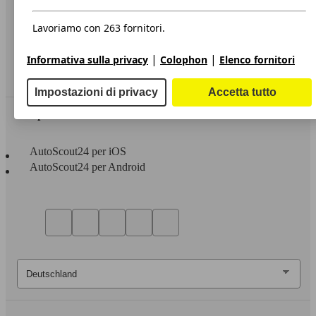
Privacy
Dichiarazione di Accessibilità
Lavoriamo con 263 fornitori.
Servizi
|
|
Informativa sulla privacy
Colophon
Elenco fornitori
Area rivenditori
Impostazioni di privacy
Accetta tutto
Sempre con te
AutoScout24 per iOS
AutoScout24 per Android