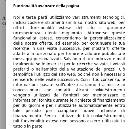
Funzionalità avanzate della pagina
Classe di emissione
Euro 6
Capacità del serbatoio
54 l
Noi e terze parti utilizziamo vari strumenti tecnologici,
AutoScout24 non si assume alcuna responsabilità per la correttezza
inclusi cookie e strumenti simili sul nostro sito web, per
dei dati.
offrirti funzionalità estese del sito e garantire
un'esperienza utente migliorata. Attraverso queste
Torna su
funzionalità estese, consentiamo la personalizzazione
della nostra offerta, ad esempio, per continuare le tue
ricerche in una visita successiva, per mostrarti offerte
Benvenuti su AutoScout24, il mercato auto europeo.
adatte alla tua zona o per fornire e valutare pubblicità e
messaggi personalizzati. Salviamo il tuo indirizzo e-mail
localmente se lo inserisci per le ricerche salvate, i veicoli
Società
preferiti o nell'ambito della valutazione dei prezzi. Ciò
semplifica l'utilizzo del sito web, poiché non è necessario
reinserirlo nelle visite successive. Con il tuo consenso, le
A proposito di AutoScout24
informazioni basate sull'utilizzo saranno trasmesse ai
concessionari che contatti. Alcuni cookie/strumenti
Stampa
vengono utilizzati dai fornitori per memorizzare le
informazioni fornite durante le richieste di finanziamento
Media
per 30 giorni e per riutilizzarle automaticamente entro
Condizioni generali
tale periodo per compilare nuove richieste di
finanziamento. Senza l'utilizzo di tali cookie/strumenti,
Informazioni
tali funzionalità estese non possono essere utilizzate in
tutto o in parte.