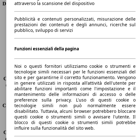
attraverso la scansione del dispositivo
Dimensioni
Lunghezza
4380 mm
Pubblicità e contenuti personalizzati, misurazione delle
Altezza
1260 mm
prestazioni dei contenuti e degli annunci, ricerche sul
pubblico, sviluppo di servizi
Larghezza
1800 mm
Passo
2480 mm
Peso massimo
1685 kg
Funzioni essenziali della pagina
Carico massimo
-
Porte
2
Sedili
2
Noi o questi fornitori utilizziamo cookie o strumenti e
tecnologie simili necessari per le funzioni essenziali del
Carico sul tetto
-
sito e per garantirne il corretto funzionamento. Vengono
Capacità di traino (senza freni)
-
in genere utilizzati in risposta all'attività dell'utente per
Capacità di traino (con freni)
-
abilitare funzioni importanti come l'impostazione e il
Volume del bagagliaio
150 l
mantenimento delle informazioni di accesso o delle
preferenze sulla privacy. L'uso di questi cookie o
tecnologie simili non può normalmente essere
Consumi
disabilitato. Tuttavia, alcuni browser potrebbero bloccare
questi cookie o strumenti simili o avvisare l'utente. Il
Emissioni di CO2*
181 g/km (komb.)
blocco di questi cookie o strumenti simili potrebbe
Consumo (urbano)
10.8 l/100km
influire sulla funzionalità del sito web.
Consumo (extra-urbano)
6.2 l/100km
Consumo (combinato)*
7.9 l/100km