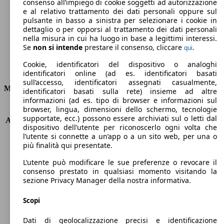
Emissioni di CO2 (combinato)*
consenso all’impiego di cookie soggetti ad autorizzazione
e al relativo trattamento dei dati personali oppure sul
pulsante in basso a sinistra per selezionare i cookie in
dettaglio o per opporsi al trattamento dei dati personali
nella misura in cui ha luogo in base a legittimi interessi.
Se
non si intende
prestare il consenso, cliccare
.
qui
Ø 7.9 l/100km
Cookie, identificatori del dispositivo o analoghi
Consumi
identificatori online (ad es. identificatori basati
sull’accesso, identificatori assegnati casualmente,
Motore e Prestazioni
identificatori basati sulla rete) insieme ad altre
informazioni (ad es. tipo di browser e informazioni sul
browser, lingua, dimensioni dello schermo, tecnologie
KW (PS)
220 kW (300 PS)
supportate, ecc.) possono essere archiviati sul o letti dal
Accelerazione (0-100 km/h)
4.9s
dispositivo dell’utente per riconoscerlo ogni volta che
Velocità massima (km/h)
275 km/h
l’utente si connette a un’app o a un sito web, per una o
Numero di marce
7
più finalità qui presentate.
Coppia
380 nm
L’utente può modificare le sue preferenze o revocare il
Cilindrata
1988 ccm
consenso prestato in qualsiasi momento visitando la
Carburante
Benzina
sezione Privacy Manager della nostra informativa.
Cilindri
4
Trasmissione
Semiautomatico
Scopi
Tipo di trazione
trazione posteriore
Dati di geolocalizzazione precisi e identificazione