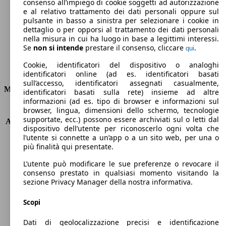
Emissioni di CO2 (combinato)*
consenso all’impiego di cookie soggetti ad autorizzazione
e al relativo trattamento dei dati personali oppure sul
pulsante in basso a sinistra per selezionare i cookie in
dettaglio o per opporsi al trattamento dei dati personali
nella misura in cui ha luogo in base a legittimi interessi.
Se
non si intende
prestare il consenso, cliccare
.
qui
Ø 9.2 l/100km
Cookie, identificatori del dispositivo o analoghi
Consumi
identificatori online (ad es. identificatori basati
sull’accesso, identificatori assegnati casualmente,
Motore e Prestazioni
identificatori basati sulla rete) insieme ad altre
informazioni (ad es. tipo di browser e informazioni sul
browser, lingua, dimensioni dello schermo, tecnologie
KW (PS)
269 kW (365 PS)
supportate, ecc.) possono essere archiviati sul o letti dal
Accelerazione (0-100 km/h)
4.6s
dispositivo dell’utente per riconoscerlo ogni volta che
Velocità massima (km/h)
290 km/h
l’utente si connette a un’app o a un sito web, per una o
Numero di marce
6
più finalità qui presentate.
Coppia
420 nm
L’utente può modificare le sue preferenze o revocare il
Cilindrata
2497 ccm
consenso prestato in qualsiasi momento visitando la
Carburante
Benzina
sezione Privacy Manager della nostra informativa.
Cilindri
4
Trasmissione
Manuale
Scopi
Tipo di trazione
trazione posteriore
Dati di geolocalizzazione precisi e identificazione