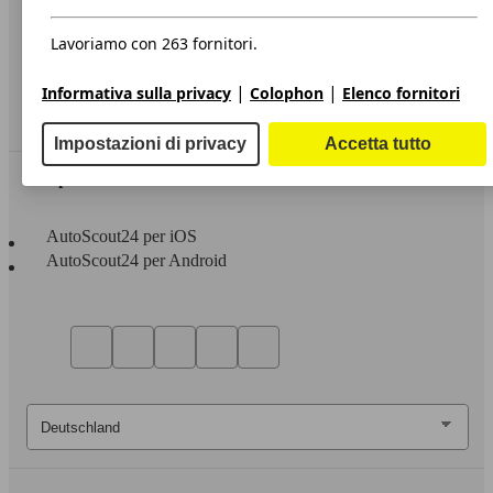
Privacy
Dichiarazione di Accessibilità
Lavoriamo con 263 fornitori.
Servizi
|
|
Informativa sulla privacy
Colophon
Elenco fornitori
Area rivenditori
Impostazioni di privacy
Accetta tutto
Sempre con te
AutoScout24 per iOS
AutoScout24 per Android