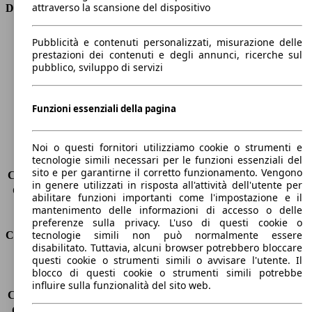
attraverso la scansione del dispositivo
Dimensioni
Lunghezza
4380 mm
Pubblicità e contenuti personalizzati, misurazione delle
Altezza
1270 mm
prestazioni dei contenuti e degli annunci, ricerche sul
pubblico, sviluppo di servizi
Larghezza
1800 mm
Passo
2470 mm
Peso massimo
1675 kg
Funzioni essenziali della pagina
Carico massimo
300 kg
Porte
2
Sedili
2
Noi o questi fornitori utilizziamo cookie o strumenti e
tecnologie simili necessari per le funzioni essenziali del
Carico sul tetto
-
sito e per garantirne il corretto funzionamento. Vengono
Capacità di traino (senza freni)
-
in genere utilizzati in risposta all'attività dell'utente per
Capacità di traino (con freni)
-
abilitare funzioni importanti come l'impostazione e il
Volume del bagagliaio
150 l
mantenimento delle informazioni di accesso o delle
preferenze sulla privacy. L'uso di questi cookie o
tecnologie simili non può normalmente essere
Consumi
disabilitato. Tuttavia, alcuni browser potrebbero bloccare
questi cookie o strumenti simili o avvisare l'utente. Il
Emissioni di CO2*
210 g/km (komb.)
blocco di questi cookie o strumenti simili potrebbe
Consumo (urbano)
12.8 l/100km
influire sulla funzionalità del sito web.
Consumo (extra-urbano)
7.1 l/100km
Consumo (combinato)*
9.2 l/100km