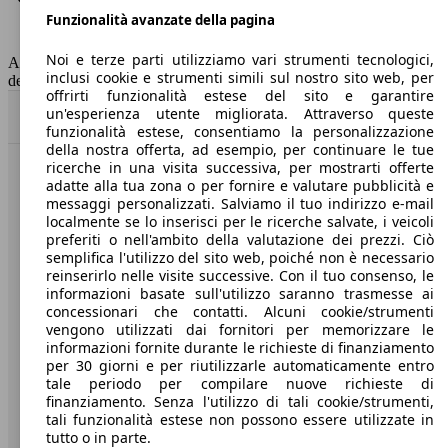
Funzionalità avanzate della pagina
Classe di emissione
Euro 6
Capacità del serbatoio
64 l
Noi e terze parti utilizziamo vari strumenti tecnologici,
AutoScout24 non si assume alcuna responsabilità per la correttezza
inclusi cookie e strumenti simili sul nostro sito web, per
dei dati.
offrirti funzionalità estese del sito e garantire
un'esperienza utente migliorata. Attraverso queste
Torna su
funzionalità estese, consentiamo la personalizzazione
della nostra offerta, ad esempio, per continuare le tue
ricerche in una visita successiva, per mostrarti offerte
Benvenuti su AutoScout24, il mercato auto europeo.
adatte alla tua zona o per fornire e valutare pubblicità e
messaggi personalizzati. Salviamo il tuo indirizzo e-mail
localmente se lo inserisci per le ricerche salvate, i veicoli
Società
preferiti o nell'ambito della valutazione dei prezzi. Ciò
semplifica l'utilizzo del sito web, poiché non è necessario
reinserirlo nelle visite successive. Con il tuo consenso, le
A proposito di AutoScout24
informazioni basate sull'utilizzo saranno trasmesse ai
concessionari che contatti. Alcuni cookie/strumenti
Stampa
vengono utilizzati dai fornitori per memorizzare le
informazioni fornite durante le richieste di finanziamento
Media
per 30 giorni e per riutilizzarle automaticamente entro
Condizioni generali
tale periodo per compilare nuove richieste di
finanziamento. Senza l'utilizzo di tali cookie/strumenti,
Informazioni
tali funzionalità estese non possono essere utilizzate in
tutto o in parte.