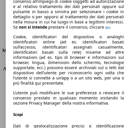
Emissioni di CO2 (combinato)*
consenso all’impiego di cookie soggetti ad autorizzazione
e al relativo trattamento dei dati personali oppure sul
pulsante in basso a sinistra per selezionare i cookie in
dettaglio o per opporsi al trattamento dei dati personali
nella misura in cui ha luogo in base a legittimi interessi.
Se
non si intende
prestare il consenso, cliccare
.
qui
Ø 9.2 l/100km
Cookie, identificatori del dispositivo o analoghi
Consumi
identificatori online (ad es. identificatori basati
sull’accesso, identificatori assegnati casualmente,
Motore e Prestazioni
identificatori basati sulla rete) insieme ad altre
informazioni (ad es. tipo di browser e informazioni sul
browser, lingua, dimensioni dello schermo, tecnologie
KW (PS)
257 kW (350 PS)
supportate, ecc.) possono essere archiviati sul o letti dal
Accelerazione (0-100 km/h)
4.6s
dispositivo dell’utente per riconoscerlo ogni volta che
Velocità massima (km/h)
285 km/h
l’utente si connette a un’app o a un sito web, per una o
Numero di marce
6
più finalità qui presentate.
Coppia
420 nm
L’utente può modificare le sue preferenze o revocare il
Cilindrata
2497 ccm
consenso prestato in qualsiasi momento visitando la
Carburante
Benzina
sezione Privacy Manager della nostra informativa.
Cilindri
4
Trasmissione
Manuale
Scopi
Tipo di trazione
trazione posteriore
Dati di geolocalizzazione precisi e identificazione