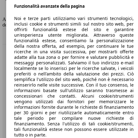
Funzionalità avanzate della pagina
Classe di emissione
Euro 6
Capacità del serbatoio
64 l
Noi e terze parti utilizziamo vari strumenti tecnologici,
AutoScout24 non si assume alcuna responsabilità per la correttezza
inclusi cookie e strumenti simili sul nostro sito web, per
dei dati.
offrirti funzionalità estese del sito e garantire
un'esperienza utente migliorata. Attraverso queste
Torna su
funzionalità estese, consentiamo la personalizzazione
della nostra offerta, ad esempio, per continuare le tue
ricerche in una visita successiva, per mostrarti offerte
Benvenuti su AutoScout24, il mercato auto europeo.
adatte alla tua zona o per fornire e valutare pubblicità e
messaggi personalizzati. Salviamo il tuo indirizzo e-mail
localmente se lo inserisci per le ricerche salvate, i veicoli
Società
preferiti o nell'ambito della valutazione dei prezzi. Ciò
semplifica l'utilizzo del sito web, poiché non è necessario
reinserirlo nelle visite successive. Con il tuo consenso, le
A proposito di AutoScout24
informazioni basate sull'utilizzo saranno trasmesse ai
concessionari che contatti. Alcuni cookie/strumenti
Stampa
vengono utilizzati dai fornitori per memorizzare le
informazioni fornite durante le richieste di finanziamento
Media
per 30 giorni e per riutilizzarle automaticamente entro
Condizioni generali
tale periodo per compilare nuove richieste di
finanziamento. Senza l'utilizzo di tali cookie/strumenti,
Informazioni
tali funzionalità estese non possono essere utilizzate in
tutto o in parte.