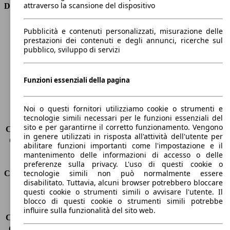
attraverso la scansione del dispositivo
Dimensioni
Lunghezza
4380 mm
Pubblicità e contenuti personalizzati, misurazione delle
Altezza
1280 mm
prestazioni dei contenuti e degli annunci, ricerche sul
pubblico, sviluppo di servizi
Larghezza
1800 mm
Passo
2480 mm
Peso massimo
1665 kg
Funzioni essenziali della pagina
Carico massimo
310 kg
Porte
2
Sedili
2
Noi o questi fornitori utilizziamo cookie o strumenti e
tecnologie simili necessari per le funzioni essenziali del
Carico sul tetto
-
sito e per garantirne il corretto funzionamento. Vengono
Capacità di traino (senza freni)
-
in genere utilizzati in risposta all'attività dell'utente per
Capacità di traino (con freni)
-
abilitare funzioni importanti come l'impostazione e il
Volume del bagagliaio
150 l
mantenimento delle informazioni di accesso o delle
preferenze sulla privacy. L'uso di questi cookie o
tecnologie simili non può normalmente essere
Consumi
disabilitato. Tuttavia, alcuni browser potrebbero bloccare
questi cookie o strumenti simili o avvisare l'utente. Il
Emissioni di CO2*
210 g/km (komb.)
blocco di questi cookie o strumenti simili potrebbe
Consumo (urbano)
12.7 l/100km
influire sulla funzionalità del sito web.
Consumo (extra-urbano)
7.1 l/100km
Consumo (combinato)*
9.2 l/100km