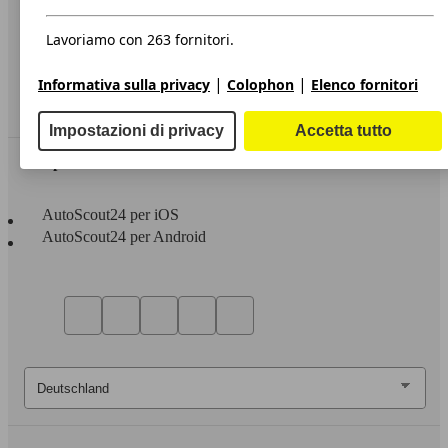
Privacy
Dichiarazione di Accessibilità
Lavoriamo con 263 fornitori.
Servizi
|
|
Informativa sulla privacy
Colophon
Elenco fornitori
Area rivenditori
Impostazioni di privacy
Accetta tutto
Sempre con te
AutoScout24 per iOS
AutoScout24 per Android