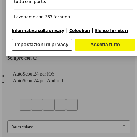
tutto o in parte.
Privacy
Lavoriamo con 263 fornitori.
Dichiarazione di Accessibilità
|
|
Informativa sulla privacy
Colophon
Elenco fornitori
Servizi
Area rivenditori
Impostazioni di privacy
Accetta tutto
Sempre con te
AutoScout24 per iOS
AutoScout24 per Android