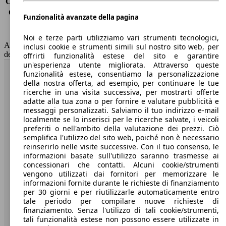
Consumo (extra-urbano)
5.0 l/100km
Consumo (combinato)*
5.8 l/100km
Funzionalità avanzate della pagina
Classe di emissione
Euro 6
Capacità del serbatoio
52 l
Noi e terze parti utilizziamo vari strumenti tecnologici,
AutoScout24 non si assume alcuna responsabilità per la correttezza
inclusi cookie e strumenti simili sul nostro sito web, per
dei dati.
offrirti funzionalità estese del sito e garantire
un'esperienza utente migliorata. Attraverso queste
Torna su
funzionalità estese, consentiamo la personalizzazione
della nostra offerta, ad esempio, per continuare le tue
ricerche in una visita successiva, per mostrarti offerte
adatte alla tua zona o per fornire e valutare pubblicità e
Benvenuti su AutoScout24, il mercato auto europeo.
messaggi personalizzati. Salviamo il tuo indirizzo e-mail
localmente se lo inserisci per le ricerche salvate, i veicoli
preferiti o nell'ambito della valutazione dei prezzi. Ciò
Società
semplifica l'utilizzo del sito web, poiché non è necessario
reinserirlo nelle visite successive. Con il tuo consenso, le
A proposito di AutoScout24
informazioni basate sull'utilizzo saranno trasmesse ai
concessionari che contatti. Alcuni cookie/strumenti
Stampa
vengono utilizzati dai fornitori per memorizzare le
informazioni fornite durante le richieste di finanziamento
Media
per 30 giorni e per riutilizzarle automaticamente entro
tale periodo per compilare nuove richieste di
Condizioni generali
finanziamento. Senza l'utilizzo di tali cookie/strumenti,
tali funzionalità estese non possono essere utilizzate in
Informazioni