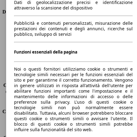
Dati di geolocalizzazione precisi e identificazione
attraverso la scansione del dispositivo
Dimensioni
Pubblicità e contenuti personalizzati, misurazione delle
Lunghezza
4410 mm
prestazioni dei contenuti e degli annunci, ricerche sul
Altezza
1650 mm
pubblico, sviluppo di servizi
Larghezza
1870 mm
Passo
2730 mm
Peso massimo
2021 kg
Funzioni essenziali della pagina
Carico massimo
-
Porte
5
Noi o questi fornitori utilizziamo cookie o strumenti e
Sedili
5
tecnologie simili necessari per le funzioni essenziali del
Carico sul tetto
-
sito e per garantirne il corretto funzionamento. Vengono
Capacità di traino (senza freni)
-
in genere utilizzati in risposta all'attività dell'utente per
abilitare funzioni importanti come l'impostazione e il
Capacità di traino (con freni)
1850 kg
mantenimento delle informazioni di accesso o delle
Volume del bagagliaio
572 - 2618 l
preferenze sulla privacy. L'uso di questi cookie o
tecnologie simili non può normalmente essere
Consumi
disabilitato. Tuttavia, alcuni browser potrebbero bloccare
questi cookie o strumenti simili o avvisare l'utente. Il
blocco di questi cookie o strumenti simili potrebbe
Emissioni di CO2*
129 g/km (komb.)
influire sulla funzionalità del sito web.
Consumo (urbano)
7.2 l/100km