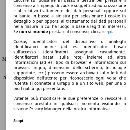
Cliccare sul pulsante in basso a destra per prestare il
consenso all’impiego di cookie soggetti ad autorizzazione
Emissioni di CO2 (combinato)*
e al relativo trattamento dei dati personali oppure sul
pulsante in basso a sinistra per selezionare i cookie in
dettaglio o per opporsi al trattamento dei dati personali
nella misura in cui ha luogo in base a legittimi interessi.
Se
non si intende
prestare il consenso, cliccare
.
qui
Ø 5.8 l/100km
Cookie, identificatori del dispositivo o analoghi
identificatori online (ad es. identificatori basati
Consumi
sull’accesso, identificatori assegnati casualmente,
identificatori basati sulla rete) insieme ad altre
Motore e Prestazioni
informazioni (ad es. tipo di browser e informazioni sul
browser, lingua, dimensioni dello schermo, tecnologie
KW (PS)
96 kW (130 PS)
supportate, ecc.) possono essere archiviati sul o letti dal
Accelerazione (0-100 km/h)
11.4s
dispositivo dell’utente per riconoscerlo ogni volta che
l’utente si connette a un’app o a un sito web, per una o
Velocità massima (km/h)
190 km/h
più finalità qui presentate.
Numero di marce
6
Coppia
190 nm
L’utente può modificare le sue preferenze o revocare il
Cilindrata
1198 ccm
consenso prestato in qualsiasi momento visitando la
sezione Privacy Manager della nostra informativa.
Carburante
Benzina
Cilindri
4
Scopi
Trasmissione
Manuale
Tipo di trazione
trazione anteriore