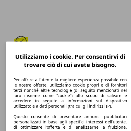
Utilizziamo i cookie. Per consentirvi di
180 km/h
trovare ciò di cui avete bisogno.
Velocità massima
Per offrire all’utente la migliore esperienza possibile con
le nostre offerte, utilizziamo cookie propri e di fornitori
terzi nonché altre tecnologie (di seguito menzionati nel
Benzina
loro insieme come “cookie”) allo scopo di salvare e
accedere in seguito a informazioni sul dispositivo
Carburante
utilizzato e a dati personali (tra cui gli indirizzi IP).
Questo consente di presentare annunci pubblicitari
personalizzati in base agli specifici interessi dell’utente,
di ottimizzare l’offerta e di analizzarne la fruizione.