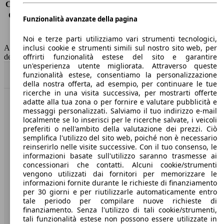
Consumo (extra-urbano)
5.4 l/100km
Consumo (combinato)*
6.2 l/100km
Funzionalità avanzate della pagina
Classe di emissione
Euro 6
Capacità del serbatoio
60 l
Noi e terze parti utilizziamo vari strumenti tecnologici,
inclusi cookie e strumenti simili sul nostro sito web, per
AutoScout24 non si assume alcuna responsabilità per la correttezza
offrirti funzionalità estese del sito e garantire
dei dati.
un'esperienza utente migliorata. Attraverso queste
funzionalità estese, consentiamo la personalizzazione
Torna su
della nostra offerta, ad esempio, per continuare le tue
ricerche in una visita successiva, per mostrarti offerte
adatte alla tua zona o per fornire e valutare pubblicità e
Benvenuti su AutoScout24, il mercato auto europeo.
messaggi personalizzati. Salviamo il tuo indirizzo e-mail
localmente se lo inserisci per le ricerche salvate, i veicoli
preferiti o nell'ambito della valutazione dei prezzi. Ciò
Società
semplifica l'utilizzo del sito web, poiché non è necessario
reinserirlo nelle visite successive. Con il tuo consenso, le
informazioni basate sull'utilizzo saranno trasmesse ai
A proposito di AutoScout24
concessionari che contatti. Alcuni cookie/strumenti
Stampa
vengono utilizzati dai fornitori per memorizzare le
informazioni fornite durante le richieste di finanziamento
Media
per 30 giorni e per riutilizzarle automaticamente entro
tale periodo per compilare nuove richieste di
Condizioni generali
finanziamento. Senza l'utilizzo di tali cookie/strumenti,
tali funzionalità estese non possono essere utilizzate in