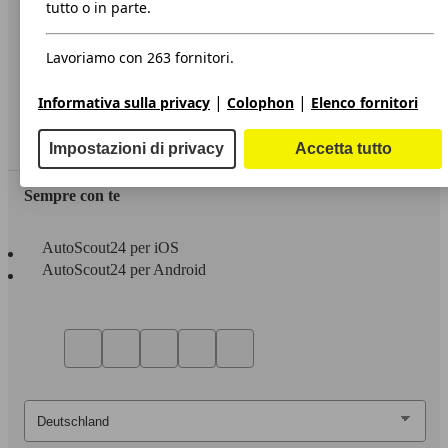
Informazioni
tutto o in parte.
Privacy
Lavoriamo con 263 fornitori.
Dichiarazione di Accessibilità
|
|
Informativa sulla privacy
Colophon
Elenco fornitori
Servizi
Area rivenditori
Impostazioni di privacy
Accetta tutto
Sempre con te
AutoScout24 per iOS
AutoScout24 per Android