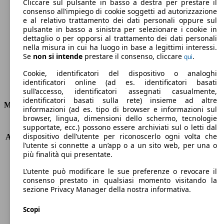
140 g/km
Cliccare sul pulsante in basso a destra per prestare il
consenso all’impiego di cookie soggetti ad autorizzazione
Emissioni di CO2 (combinato)*
e al relativo trattamento dei dati personali oppure sul
pulsante in basso a sinistra per selezionare i cookie in
dettaglio o per opporsi al trattamento dei dati personali
nella misura in cui ha luogo in base a legittimi interessi.
Se
non si intende
prestare il consenso, cliccare
.
qui
Ø 6.2 l/100km
Cookie, identificatori del dispositivo o analoghi
identificatori online (ad es. identificatori basati
Consumi
sull’accesso, identificatori assegnati casualmente,
identificatori basati sulla rete) insieme ad altre
Motore e Prestazioni
informazioni (ad es. tipo di browser e informazioni sul
browser, lingua, dimensioni dello schermo, tecnologie
KW (PS)
85 kW (116 PS)
supportate, ecc.) possono essere archiviati sul o letti dal
dispositivo dell’utente per riconoscerlo ogni volta che
Accelerazione (0-100 km/h)
12.6s
l’utente si connette a un’app o a un sito web, per una o
Velocità massima (km/h)
180 km/h
più finalità qui presentate.
Numero di marce
6
Coppia
190 nm
L’utente può modificare le sue preferenze o revocare il
consenso prestato in qualsiasi momento visitando la
Cilindrata
1197 ccm
sezione Privacy Manager della nostra informativa.
Carburante
Benzina
Cilindri
4
Scopi
Trasmissione
Manuale