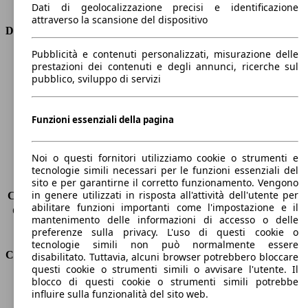
Tipo di trazione
trazione anteriore
Dati di geolocalizzazione precisi e identificazione
attraverso la scansione del dispositivo
Dimensioni
Pubblicità e contenuti personalizzati, misurazione delle
Lunghezza
4560 mm
prestazioni dei contenuti e degli annunci, ricerche sul
Altezza
1640 mm
pubblico, sviluppo di servizi
Larghezza
1850 mm
Passo
2770 mm
Funzioni essenziali della pagina
Peso massimo
2050 kg
Carico massimo
-
Porte
5
Noi o questi fornitori utilizziamo cookie o strumenti e
Sedili
7
tecnologie simili necessari per le funzioni essenziali del
Carico sul tetto
-
sito e per garantirne il corretto funzionamento. Vengono
in genere utilizzati in risposta all'attività dell'utente per
Capacità di traino (senza freni)
-
abilitare funzioni importanti come l'impostazione e il
Capacità di traino (con freni)
1300 kg
mantenimento delle informazioni di accesso o delle
Volume del bagagliaio
564 - 2063 l
preferenze sulla privacy. L'uso di questi cookie o
tecnologie simili non può normalmente essere
Consumi
disabilitato. Tuttavia, alcuni browser potrebbero bloccare
questi cookie o strumenti simili o avvisare l'utente. Il
blocco di questi cookie o strumenti simili potrebbe
Emissioni di CO2*
140 g/km (komb.)
influire sulla funzionalità del sito web.
Consumo (urbano)
7.5 l/100km