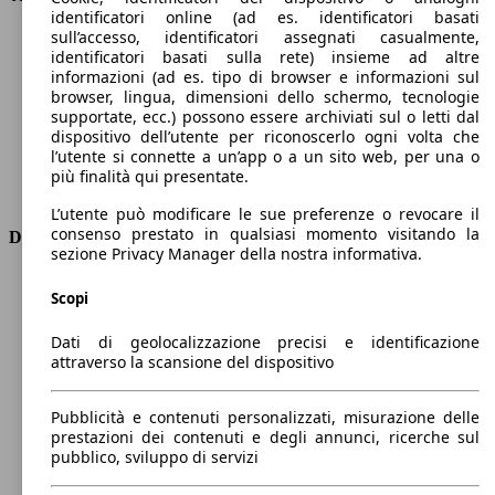
identificatori online (ad es. identificatori basati
Velocità massima (km/h)
195 km/h
sull’accesso, identificatori assegnati casualmente,
Numero di marce
7
identificatori basati sulla rete) insieme ad altre
Coppia
240 nm
informazioni (ad es. tipo di browser e informazioni sul
Cilindrata
1333 ccm
browser, lingua, dimensioni dello schermo, tecnologie
supportate, ecc.) possono essere archiviati sul o letti dal
Carburante
Benzina
dispositivo dell’utente per riconoscerlo ogni volta che
Cilindri
4
l’utente si connette a un’app o a un sito web, per una o
Trasmissione
Automatico
più finalità qui presentate.
Tipo di trazione
trazione anteriore
L’utente può modificare le sue preferenze o revocare il
consenso prestato in qualsiasi momento visitando la
Dimensioni
sezione Privacy Manager della nostra informativa.
Lunghezza
4410 mm
Scopi
Altezza
1650 mm
Larghezza
1870 mm
Dati di geolocalizzazione precisi e identificazione
Passo
2730 mm
attraverso la scansione del dispositivo
Peso massimo
2044 kg
Carico massimo
-
Pubblicità e contenuti personalizzati, misurazione delle
Porte
5
prestazioni dei contenuti e degli annunci, ricerche sul
Sedili
5
pubblico, sviluppo di servizi
Carico sul tetto
-