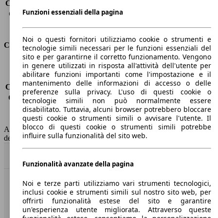
Capacità di traino (senza freni)
-
Funzioni essenziali della pagina
Capacità di traino (con freni)
1500 kg
Volume del bagagliaio
-
Noi o questi fornitori utilizziamo cookie o strumenti e
Consumi
tecnologie simili necessari per le funzioni essenziali del
sito e per garantirne il corretto funzionamento. Vengono
in genere utilizzati in risposta all'attività dell'utente per
Emissioni di CO2*
-
abilitare funzioni importanti come l'impostazione e il
Consumo (urbano)
-
mantenimento delle informazioni di accesso o delle
Consumo (extra-urbano)
-
preferenze sulla privacy. L'uso di questi cookie o
Consumo (combinato)*
-
tecnologie simili non può normalmente essere
Classe di emissione
Euro 6
disabilitato. Tuttavia, alcuni browser potrebbero bloccare
questi cookie o strumenti simili o avvisare l'utente. Il
Capacità del serbatoio
50 l
blocco di questi cookie o strumenti simili potrebbe
AutoScout24 non si assume alcuna responsabilità per la correttezza
influire sulla funzionalità del sito web.
dei dati.
Torna su
Funzionalità avanzate della pagina
Noi e terze parti utilizziamo vari strumenti tecnologici,
Benvenuti su AutoScout24, il mercato auto europeo.
inclusi cookie e strumenti simili sul nostro sito web, per
offrirti funzionalità estese del sito e garantire
un'esperienza utente migliorata. Attraverso queste
Società