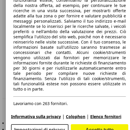
funzionalità estese, consentiamo la personalizzazione
della nostra offerta, ad esempio, per continuare le tue
A proposito di AutoScout24
ricerche in una visita successiva, per mostrarti offerte
adatte alla tua zona o per fornire e valutare pubblicità e
Stampa
messaggi personalizzati. Salviamo il tuo indirizzo e-mail
localmente se lo inserisci per le ricerche salvate, i veicoli
Media
preferiti o nell'ambito della valutazione dei prezzi. Ciò
semplifica l'utilizzo del sito web, poiché non è necessario
Condizioni generali
reinserirlo nelle visite successive. Con il tuo consenso, le
informazioni basate sull'utilizzo saranno trasmesse ai
Informazioni
concessionari che contatti. Alcuni cookie/strumenti
vengono utilizzati dai fornitori per memorizzare le
Privacy
informazioni fornite durante le richieste di finanziamento
per 30 giorni e per riutilizzarle automaticamente entro
Dichiarazione di Accessibilità
tale periodo per compilare nuove richieste di
finanziamento. Senza l'utilizzo di tali cookie/strumenti,
Servizi
tali funzionalità estese non possono essere utilizzate in
tutto o in parte.
Area rivenditori
Lavoriamo con 263 fornitori.
Sempre con te
|
|
Informativa sulla privacy
Colophon
Elenco fornitori
AutoScout24 per iOS
AutoScout24 per Android
Impostazioni di privacy
Accetta tutto