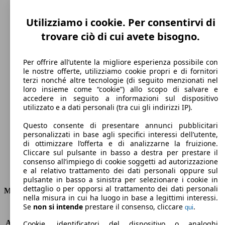
Utilizziamo i cookie. Per consentirvi di
trovare ciò di cui avete bisogno.
Per offrire all’utente la migliore esperienza possibile con
le nostre offerte, utilizziamo cookie propri e di fornitori
terzi nonché altre tecnologie (di seguito menzionati nel
loro insieme come “cookie”) allo scopo di salvare e
195 km/h
accedere in seguito a informazioni sul dispositivo
utilizzato e a dati personali (tra cui gli indirizzi IP).
Velocità massima
Questo consente di presentare annunci pubblicitari
personalizzati in base agli specifici interessi dell’utente,
di ottimizzare l’offerta e di analizzarne la fruizione.
Cliccare sul pulsante in basso a destra per prestare il
Benzina
consenso all’impiego di cookie soggetti ad autorizzazione
e al relativo trattamento dei dati personali oppure sul
Carburante
pulsante in basso a sinistra per selezionare i cookie in
dettaglio o per opporsi al trattamento dei dati personali
Motore e Prestazioni
nella misura in cui ha luogo in base a legittimi interessi.
Se
non si intende
prestare il consenso, cliccare
.
qui
KW (PS)
103 kW (140 PS)
Accelerazione (0-100 km/h)
9.7s
Cookie, identificatori del dispositivo o analoghi