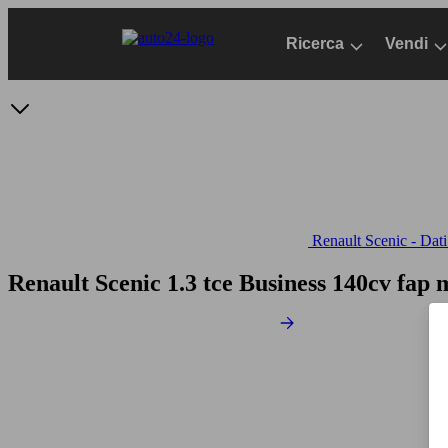
Passa
al
Ricerca
Vendi
contenuto
principale
Renault Scenic - Dati
Renault Scenic 1.3 tce Business 140cv fap