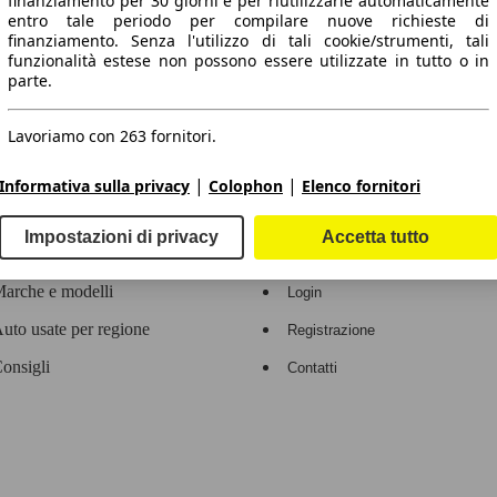
finanziamento per 30 giorni e per riutilizzarle automaticamente
entro tale periodo per compilare nuove richieste di
 dati.
finanziamento. Senza l'utilizzo di tali cookie/strumenti, tali
funzionalità estese non possono essere utilizzate in tutto o in
parte.
Lavoriamo con 263 fornitori.
ropeo.
|
|
Informativa sulla privacy
Colophon
Elenco fornitori
Area rivenditori
Impostazioni di privacy
Accetta tutto
Contatti
Servizi per i dealer
arche e modelli
Login
uto usate per regione
Registrazione
onsigli
Contatti