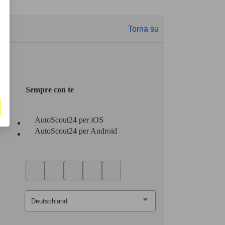
Torna su
Sempre con te
AutoScout24 per iOS
AutoScout24 per Android