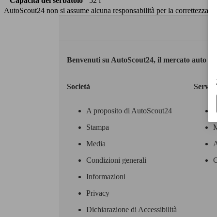
Capacità del serbatoio
52 l
AutoScout24 non si assume alcuna responsabilità per la correttezza dei
Benvenuti su AutoScout24, il mercato auto eu
Società
Servizi
A proposito di AutoScout24
Stampa
M
Media
A
Condizioni generali
C
Informazioni
Privacy
Dichiarazione di Accessibilità