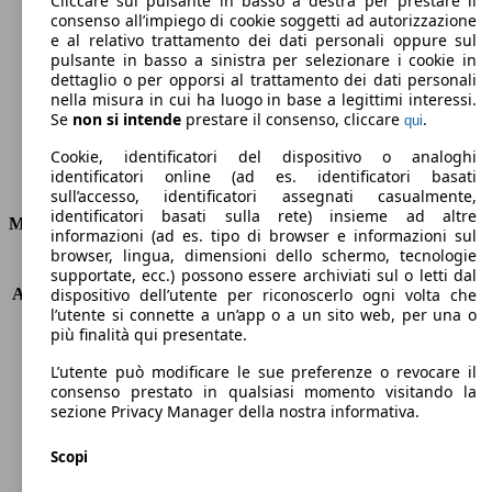
Cliccare sul pulsante in basso a destra per prestare il
consenso all’impiego di cookie soggetti ad autorizzazione
Emissioni di CO2 (combinato)*
e al relativo trattamento dei dati personali oppure sul
pulsante in basso a sinistra per selezionare i cookie in
dettaglio o per opporsi al trattamento dei dati personali
nella misura in cui ha luogo in base a legittimi interessi.
Se
non si intende
prestare il consenso, cliccare
.
qui
Ø 5.4 l/100km
Cookie, identificatori del dispositivo o analoghi
identificatori online (ad es. identificatori basati
Consumi
sull’accesso, identificatori assegnati casualmente,
identificatori basati sulla rete) insieme ad altre
Motore e Prestazioni
informazioni (ad es. tipo di browser e informazioni sul
browser, lingua, dimensioni dello schermo, tecnologie
KW (PS)
103 kW (140 PS)
supportate, ecc.) possono essere archiviati sul o letti dal
Accelerazione (0-100 km/h)
10.2s
dispositivo dell’utente per riconoscerlo ogni volta che
l’utente si connette a un’app o a un sito web, per una o
Velocità massima (km/h)
195 km/h
più finalità qui presentate.
Numero di marce
7
Coppia
240 nm
L’utente può modificare le sue preferenze o revocare il
Cilindrata
1332 ccm
consenso prestato in qualsiasi momento visitando la
sezione Privacy Manager della nostra informativa.
Carburante
Benzina
Cilindri
4
Scopi
Trasmissione
Automatico
Tipo di trazione
trazione anteriore