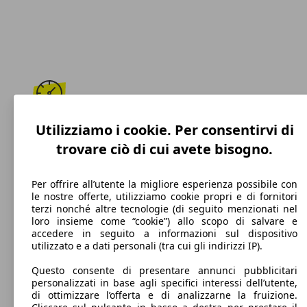
195 km/h
Utilizziamo i cookie. Per consentirvi di
trovare ciò di cui avete bisogno.
Velocità massima
Per offrire all’utente la migliore esperienza possibile con
le nostre offerte, utilizziamo cookie propri e di fornitori
terzi nonché altre tecnologie (di seguito menzionati nel
Benzina
loro insieme come “cookie”) allo scopo di salvare e
accedere in seguito a informazioni sul dispositivo
Carburante
utilizzato e a dati personali (tra cui gli indirizzi IP).
Questo consente di presentare annunci pubblicitari
personalizzati in base agli specifici interessi dell’utente,
di ottimizzare l’offerta e di analizzarne la fruizione.
122 g/km