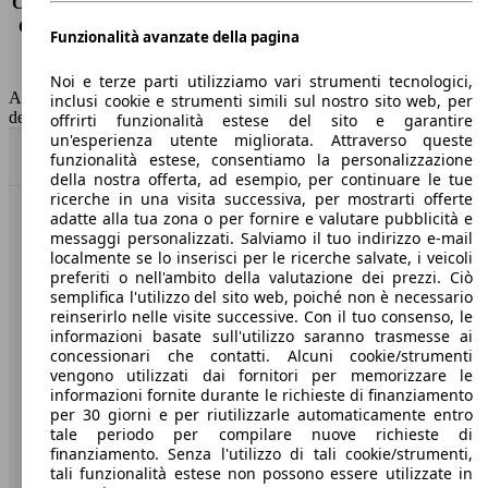
Consumo (extra-urbano)
4.7 l/100km
Consumo (combinato)*
5.4 l/100km
Funzionalità avanzate della pagina
Classe di emissione
Euro 6
Capacità del serbatoio
52 l
Noi e terze parti utilizziamo vari strumenti tecnologici,
AutoScout24 non si assume alcuna responsabilità per la correttezza
inclusi cookie e strumenti simili sul nostro sito web, per
dei dati.
offrirti funzionalità estese del sito e garantire
un'esperienza utente migliorata. Attraverso queste
Torna su
funzionalità estese, consentiamo la personalizzazione
della nostra offerta, ad esempio, per continuare le tue
ricerche in una visita successiva, per mostrarti offerte
adatte alla tua zona o per fornire e valutare pubblicità e
Benvenuti su AutoScout24, il mercato auto europeo.
messaggi personalizzati. Salviamo il tuo indirizzo e-mail
localmente se lo inserisci per le ricerche salvate, i veicoli
preferiti o nell'ambito della valutazione dei prezzi. Ciò
Società
semplifica l'utilizzo del sito web, poiché non è necessario
reinserirlo nelle visite successive. Con il tuo consenso, le
A proposito di AutoScout24
informazioni basate sull'utilizzo saranno trasmesse ai
concessionari che contatti. Alcuni cookie/strumenti
Stampa
vengono utilizzati dai fornitori per memorizzare le
informazioni fornite durante le richieste di finanziamento
Media
per 30 giorni e per riutilizzarle automaticamente entro
tale periodo per compilare nuove richieste di
Condizioni generali
finanziamento. Senza l'utilizzo di tali cookie/strumenti,
tali funzionalità estese non possono essere utilizzate in
Informazioni