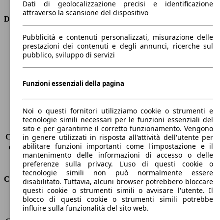
Dati di geolocalizzazione precisi e identificazione
attraverso la scansione del dispositivo
Dimensioni
Pubblicità e contenuti personalizzati, misurazione delle
Lunghezza
4410 mm
prestazioni dei contenuti e degli annunci, ricerche sul
Altezza
1650 mm
pubblico, sviluppo di servizi
Larghezza
1870 mm
Passo
2730 mm
Peso massimo
2046 kg
Funzioni essenziali della pagina
Carico massimo
616 kg
Porte
5
Noi o questi fornitori utilizziamo cookie o strumenti e
Sedili
5
tecnologie simili necessari per le funzioni essenziali del
Carico sul tetto
-
sito e per garantirne il corretto funzionamento. Vengono
Capacità di traino (senza freni)
-
in genere utilizzati in risposta all'attività dell'utente per
abilitare funzioni importanti come l'impostazione e il
Capacità di traino (con freni)
1850 kg
mantenimento delle informazioni di accesso o delle
Volume del bagagliaio
572 - 2618 l
preferenze sulla privacy. L'uso di questi cookie o
tecnologie simili non può normalmente essere
Consumi
disabilitato. Tuttavia, alcuni browser potrebbero bloccare
questi cookie o strumenti simili o avvisare l'utente. Il
blocco di questi cookie o strumenti simili potrebbe
Emissioni di CO2*
122 g/km (komb.)
influire sulla funzionalità del sito web.
Consumo (urbano)
6.8 l/100km