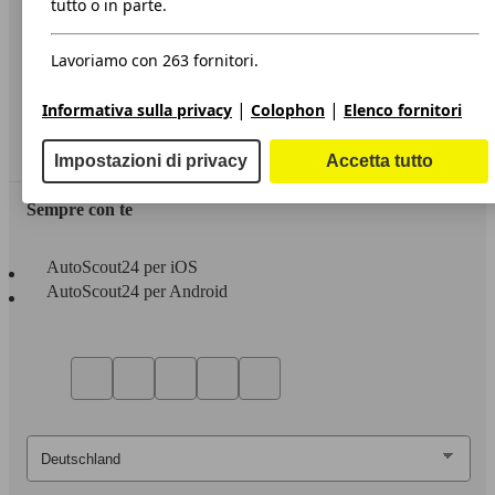
tutto o in parte.
Privacy
Lavoriamo con 263 fornitori.
Dichiarazione di Accessibilità
|
|
Informativa sulla privacy
Colophon
Elenco fornitori
Servizi
Area rivenditori
Impostazioni di privacy
Accetta tutto
Sempre con te
AutoScout24 per iOS
AutoScout24 per Android