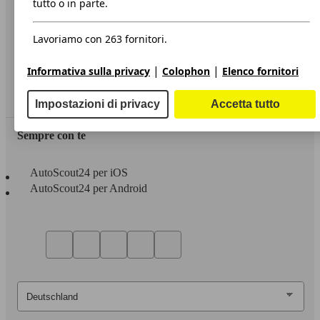
tutto o in parte.
Privacy
Lavoriamo con 263 fornitori.
Dichiarazione di Accessibilità
|
|
Informativa sulla privacy
Colophon
Elenco fornitori
Servizi
Area rivenditori
Impostazioni di privacy
Accetta tutto
Sempre con te
AutoScout24 per iOS
AutoScout24 per Android