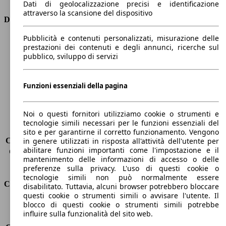
Dati di geolocalizzazione precisi e identificazione
attraverso la scansione del dispositivo
Dimensioni
Pubblicità e contenuti personalizzati, misurazione delle
Lunghezza
4410 mm
prestazioni dei contenuti e degli annunci, ricerche sul
Altezza
1650 mm
pubblico, sviluppo di servizi
Larghezza
1870 mm
Passo
2730 mm
Peso massimo
2018 kg
Funzioni essenziali della pagina
Carico massimo
591 kg
Porte
5
Noi o questi fornitori utilizziamo cookie o strumenti e
Sedili
5
tecnologie simili necessari per le funzioni essenziali del
Carico sul tetto
-
sito e per garantirne il corretto funzionamento. Vengono
Capacità di traino (senza freni)
-
in genere utilizzati in risposta all'attività dell'utente per
abilitare funzioni importanti come l'impostazione e il
Capacità di traino (con freni)
1850 kg
mantenimento delle informazioni di accesso o delle
Volume del bagagliaio
572 - 2618 l
preferenze sulla privacy. L'uso di questi cookie o
tecnologie simili non può normalmente essere
Consumi
disabilitato. Tuttavia, alcuni browser potrebbero bloccare
questi cookie o strumenti simili o avvisare l'utente. Il
blocco di questi cookie o strumenti simili potrebbe
Emissioni di CO2*
122 g/km (komb.)
influire sulla funzionalità del sito web.
Consumo (urbano)
6.8 l/100km