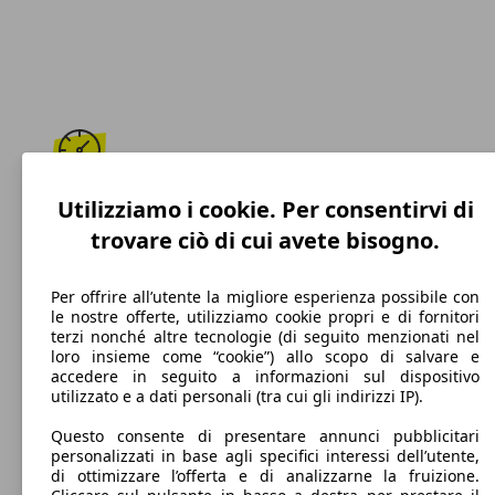
195 km/h
Utilizziamo i cookie. Per consentirvi di
trovare ciò di cui avete bisogno.
Velocità massima
Per offrire all’utente la migliore esperienza possibile con
le nostre offerte, utilizziamo cookie propri e di fornitori
terzi nonché altre tecnologie (di seguito menzionati nel
Benzina
loro insieme come “cookie”) allo scopo di salvare e
accedere in seguito a informazioni sul dispositivo
Carburante
utilizzato e a dati personali (tra cui gli indirizzi IP).
Questo consente di presentare annunci pubblicitari
personalizzati in base agli specifici interessi dell’utente,
di ottimizzare l’offerta e di analizzarne la fruizione.
122 g/km