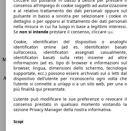
Cliccare sul pulsante in basso a destra per prestare il
consenso all’impiego di cookie soggetti ad autorizzazione
Emissioni di CO2 (combinato)*
e al relativo trattamento dei dati personali oppure sul
pulsante in basso a sinistra per selezionare i cookie in
dettaglio o per opporsi al trattamento dei dati personali
nella misura in cui ha luogo in base a legittimi interessi.
Se
non si intende
prestare il consenso, cliccare
.
qui
Ø 5.4 l/100km
Cookie, identificatori del dispositivo o analoghi
identificatori online (ad es. identificatori basati
Consumi
sull’accesso, identificatori assegnati casualmente,
identificatori basati sulla rete) insieme ad altre
Motore e Prestazioni
informazioni (ad es. tipo di browser e informazioni sul
browser, lingua, dimensioni dello schermo, tecnologie
KW (PS)
103 kW (140 PS)
supportate, ecc.) possono essere archiviati sul o letti dal
Accelerazione (0-100 km/h)
10.1s
dispositivo dell’utente per riconoscerlo ogni volta che
l’utente si connette a un’app o a un sito web, per una o
Velocità massima (km/h)
195 km/h
più finalità qui presentate.
Numero di marce
6
Coppia
240 nm
L’utente può modificare le sue preferenze o revocare il
Cilindrata
1332 ccm
consenso prestato in qualsiasi momento visitando la
sezione Privacy Manager della nostra informativa.
Carburante
Benzina
Cilindri
4
Scopi
Trasmissione
Manuale
Tipo di trazione
trazione anteriore