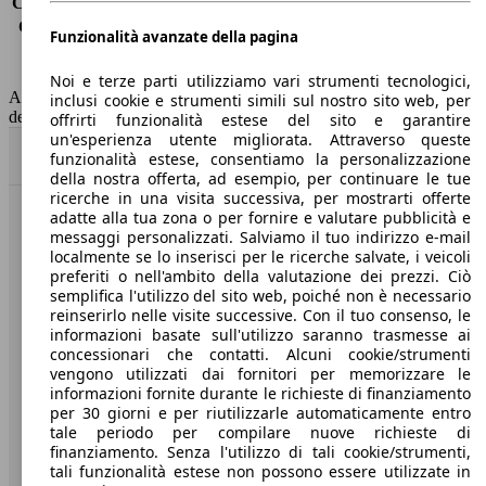
Consumo (extra-urbano)
4.6 l/100km
Consumo (combinato)*
5.4 l/100km
Funzionalità avanzate della pagina
Classe di emissione
Euro 6
Capacità del serbatoio
52 l
Noi e terze parti utilizziamo vari strumenti tecnologici,
AutoScout24 non si assume alcuna responsabilità per la correttezza
inclusi cookie e strumenti simili sul nostro sito web, per
dei dati.
offrirti funzionalità estese del sito e garantire
un'esperienza utente migliorata. Attraverso queste
Torna su
funzionalità estese, consentiamo la personalizzazione
della nostra offerta, ad esempio, per continuare le tue
ricerche in una visita successiva, per mostrarti offerte
adatte alla tua zona o per fornire e valutare pubblicità e
Benvenuti su AutoScout24, il mercato auto europeo.
messaggi personalizzati. Salviamo il tuo indirizzo e-mail
localmente se lo inserisci per le ricerche salvate, i veicoli
preferiti o nell'ambito della valutazione dei prezzi. Ciò
Società
semplifica l'utilizzo del sito web, poiché non è necessario
reinserirlo nelle visite successive. Con il tuo consenso, le
A proposito di AutoScout24
informazioni basate sull'utilizzo saranno trasmesse ai
concessionari che contatti. Alcuni cookie/strumenti
Stampa
vengono utilizzati dai fornitori per memorizzare le
informazioni fornite durante le richieste di finanziamento
Media
per 30 giorni e per riutilizzarle automaticamente entro
tale periodo per compilare nuove richieste di
Condizioni generali
finanziamento. Senza l'utilizzo di tali cookie/strumenti,
tali funzionalità estese non possono essere utilizzate in
Informazioni