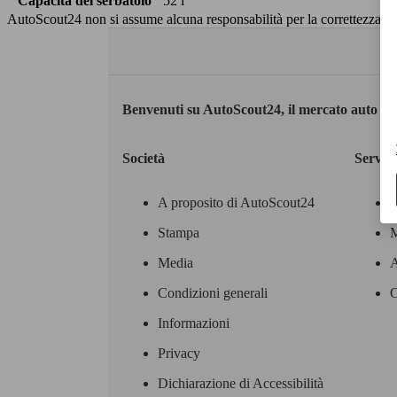
Capacità del serbatoio
52 l
AutoScout24 non si assume alcuna responsabilità per la correttezza dei
Benvenuti su AutoScout24, il mercato auto eu
Società
Servizi
A proposito di AutoScout24
Stampa
M
Media
A
Condizioni generali
C
Informazioni
Privacy
Dichiarazione di Accessibilità