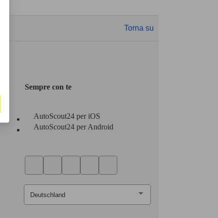
Torna su
Sempre con te
AutoScout24 per iOS
AutoScout24 per Android