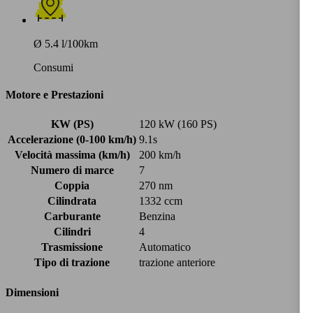
Ø 5.4 l/100km
Consumi
Motore e Prestazioni
KW (PS)
120 kW (160 PS)
Accelerazione (0-100 km/h)
9.1s
Velocità massima (km/h)
200 km/h
Numero di marce
7
Coppia
270 nm
Cilindrata
1332 ccm
Carburante
Benzina
Cilindri
4
Trasmissione
Automatico
Tipo di trazione
trazione anteriore
Dimensioni