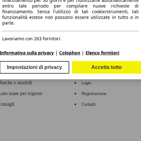
finanziamento per 30 giorni e per riutilizzarle automaticamente
entro tale periodo per compilare nuove richieste di
 dati.
finanziamento. Senza l'utilizzo di tali cookie/strumenti, tali
funzionalità estese non possono essere utilizzate in tutto o in
parte.
Lavoriamo con 263 fornitori.
ropeo.
|
|
Informativa sulla privacy
Colophon
Elenco fornitori
Area rivenditori
Impostazioni di privacy
Accetta tutto
Contatti
Servizi per i dealer
arche e modelli
Login
uto usate per regione
Registrazione
onsigli
Contatti