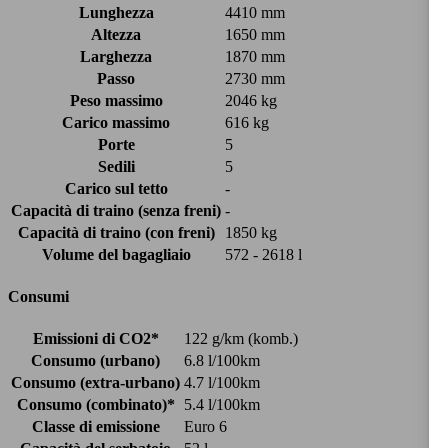
Lunghezza
4410 mm
Altezza
1650 mm
Larghezza
1870 mm
Passo
2730 mm
Peso massimo
2046 kg
Carico massimo
616 kg
Porte
5
Sedili
5
Carico sul tetto
-
Capacità di traino (senza freni)
-
Capacità di traino (con freni)
1850 kg
Volume del bagagliaio
572 - 2618 l
Consumi
Emissioni di CO2*
122 g/km (komb.)
Consumo (urbano)
6.8 l/100km
Consumo (extra-urbano)
4.7 l/100km
Consumo (combinato)*
5.4 l/100km
Classe di emissione
Euro 6