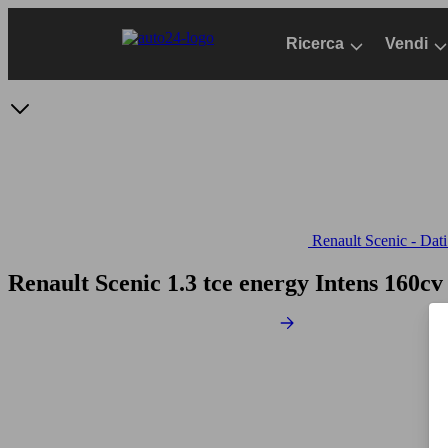
Passa
al
Ricerca
Vendi
contenuto
principale
Renault Scenic - Dati
Renault Scenic 1.3 tce energy Intens 160c