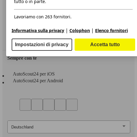
tutto o in parte.
Privacy
Lavoriamo con 263 fornitori.
Dichiarazione di Accessibilità
|
|
Informativa sulla privacy
Colophon
Elenco fornitori
Servizi
Area rivenditori
Impostazioni di privacy
Accetta tutto
Sempre con te
AutoScout24 per iOS
AutoScout24 per Android