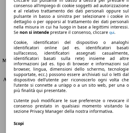
Cliccare sul pulsante in basso a destra per prestare il
consenso all’impiego di cookie soggetti ad autorizzazione
Emissioni di CO2 (combinato)*
e al relativo trattamento dei dati personali oppure sul
pulsante in basso a sinistra per selezionare i cookie in
dettaglio o per opporsi al trattamento dei dati personali
nella misura in cui ha luogo in base a legittimi interessi.
Se
non si intende
prestare il consenso, cliccare
.
qui
Ø 5.4 l/100km
Cookie, identificatori del dispositivo o analoghi
identificatori online (ad es. identificatori basati
Consumi
sull’accesso, identificatori assegnati casualmente,
identificatori basati sulla rete) insieme ad altre
Motore e Prestazioni
informazioni (ad es. tipo di browser e informazioni sul
browser, lingua, dimensioni dello schermo, tecnologie
KW (PS)
120 kW (160 PS)
supportate, ecc.) possono essere archiviati sul o letti dal
Accelerazione (0-100 km/h)
9.1s
dispositivo dell’utente per riconoscerlo ogni volta che
l’utente si connette a un’app o a un sito web, per una o
Velocità massima (km/h)
200 km/h
più finalità qui presentate.
Numero di marce
7
Coppia
270 nm
L’utente può modificare le sue preferenze o revocare il
Cilindrata
1332 ccm
consenso prestato in qualsiasi momento visitando la
sezione Privacy Manager della nostra informativa.
Carburante
Benzina
Cilindri
4
Scopi
Trasmissione
Automatico
Tipo di trazione
trazione anteriore