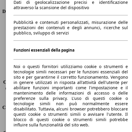
Dati di geolocalizzazione precisi e identificazione
attraverso la scansione del dispositivo
Dimensioni
Pubblicità e contenuti personalizzati, misurazione delle
Lunghezza
4410 mm
prestazioni dei contenuti e degli annunci, ricerche sul
Altezza
1650 mm
pubblico, sviluppo di servizi
Larghezza
1870 mm
Passo
2730 mm
Peso massimo
2046 kg
Funzioni essenziali della pagina
Carico massimo
616 kg
Porte
5
Noi o questi fornitori utilizziamo cookie o strumenti e
Sedili
5
tecnologie simili necessari per le funzioni essenziali del
Carico sul tetto
-
sito e per garantirne il corretto funzionamento. Vengono
Capacità di traino (senza freni)
-
in genere utilizzati in risposta all'attività dell'utente per
abilitare funzioni importanti come l'impostazione e il
Capacità di traino (con freni)
1850 kg
mantenimento delle informazioni di accesso o delle
Volume del bagagliaio
572 - 2618 l
preferenze sulla privacy. L'uso di questi cookie o
tecnologie simili non può normalmente essere
Consumi
disabilitato. Tuttavia, alcuni browser potrebbero bloccare
questi cookie o strumenti simili o avvisare l'utente. Il
blocco di questi cookie o strumenti simili potrebbe
Emissioni di CO2*
122 g/km (komb.)
influire sulla funzionalità del sito web.
Consumo (urbano)
6.8 l/100km