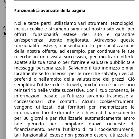
Consumo (extra-urbano)
4.7 l/100km
Consumo (combinato)*
5.4 l/100km
Funzionalità avanzate della pagina
Classe di emissione
Euro 6
Capacità del serbatoio
52 l
Noi e terze parti utilizziamo vari strumenti tecnologici,
AutoScout24 non si assume alcuna responsabilità per la correttezza
inclusi cookie e strumenti simili sul nostro sito web, per
dei dati.
offrirti funzionalità estese del sito e garantire
un'esperienza utente migliorata. Attraverso queste
Torna su
funzionalità estese, consentiamo la personalizzazione
della nostra offerta, ad esempio, per continuare le tue
ricerche in una visita successiva, per mostrarti offerte
adatte alla tua zona o per fornire e valutare pubblicità e
Benvenuti su AutoScout24, il mercato auto europeo.
messaggi personalizzati. Salviamo il tuo indirizzo e-mail
localmente se lo inserisci per le ricerche salvate, i veicoli
preferiti o nell'ambito della valutazione dei prezzi. Ciò
Società
semplifica l'utilizzo del sito web, poiché non è necessario
reinserirlo nelle visite successive. Con il tuo consenso, le
A proposito di AutoScout24
informazioni basate sull'utilizzo saranno trasmesse ai
concessionari che contatti. Alcuni cookie/strumenti
Stampa
vengono utilizzati dai fornitori per memorizzare le
informazioni fornite durante le richieste di finanziamento
Media
per 30 giorni e per riutilizzarle automaticamente entro
tale periodo per compilare nuove richieste di
Condizioni generali
finanziamento. Senza l'utilizzo di tali cookie/strumenti,
tali funzionalità estese non possono essere utilizzate in
Informazioni