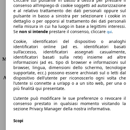
Cliccare sul pulsante in basso a destra per prestare il
consenso all’impiego di cookie soggetti ad autorizzazione
Emissioni di CO2 (combinato)*
e al relativo trattamento dei dati personali oppure sul
pulsante in basso a sinistra per selezionare i cookie in
dettaglio o per opporsi al trattamento dei dati personali
nella misura in cui ha luogo in base a legittimi interessi.
Se
non si intende
prestare il consenso, cliccare
.
qui
Ø 5.4 l/100km
Cookie, identificatori del dispositivo o analoghi
identificatori online (ad es. identificatori basati
Consumi
sull’accesso, identificatori assegnati casualmente,
identificatori basati sulla rete) insieme ad altre
Motore e Prestazioni
informazioni (ad es. tipo di browser e informazioni sul
browser, lingua, dimensioni dello schermo, tecnologie
KW (PS)
85 kW (115 PS)
supportate, ecc.) possono essere archiviati sul o letti dal
Accelerazione (0-100 km/h)
11.3s
dispositivo dell’utente per riconoscerlo ogni volta che
l’utente si connette a un’app o a un sito web, per una o
Velocità massima (km/h)
182 km/h
più finalità qui presentate.
Numero di marce
6
Coppia
220 nm
L’utente può modificare le sue preferenze o revocare il
Cilindrata
1332 ccm
consenso prestato in qualsiasi momento visitando la
sezione Privacy Manager della nostra informativa.
Carburante
Benzina
Cilindri
4
Scopi
Trasmissione
Manuale
Tipo di trazione
trazione anteriore