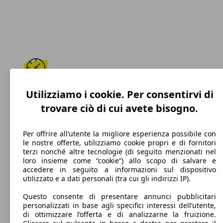
182 km/h
Utilizziamo i cookie. Per consentirvi di
trovare ciò di cui avete bisogno.
Velocità massima
Per offrire all’utente la migliore esperienza possibile con
le nostre offerte, utilizziamo cookie propri e di fornitori
terzi nonché altre tecnologie (di seguito menzionati nel
Benzina
loro insieme come “cookie”) allo scopo di salvare e
accedere in seguito a informazioni sul dispositivo
Carburante
utilizzato e a dati personali (tra cui gli indirizzi IP).
Questo consente di presentare annunci pubblicitari
personalizzati in base agli specifici interessi dell’utente,
di ottimizzare l’offerta e di analizzarne la fruizione.
122 g/km