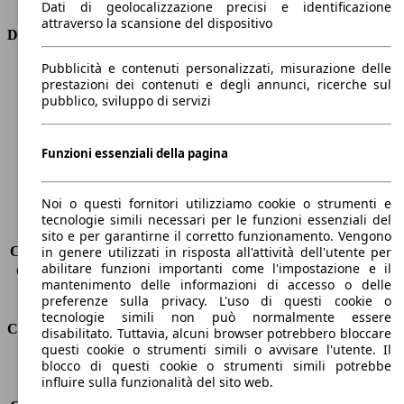
Dati di geolocalizzazione precisi e identificazione
attraverso la scansione del dispositivo
Dimensioni
Pubblicità e contenuti personalizzati, misurazione delle
Lunghezza
4410 mm
prestazioni dei contenuti e degli annunci, ricerche sul
Altezza
1650 mm
pubblico, sviluppo di servizi
Larghezza
1870 mm
Passo
2730 mm
Peso massimo
2017 kg
Funzioni essenziali della pagina
Carico massimo
604 kg
Porte
5
Noi o questi fornitori utilizziamo cookie o strumenti e
Sedili
5
tecnologie simili necessari per le funzioni essenziali del
Carico sul tetto
-
sito e per garantirne il corretto funzionamento. Vengono
Capacità di traino (senza freni)
-
in genere utilizzati in risposta all'attività dell'utente per
abilitare funzioni importanti come l'impostazione e il
Capacità di traino (con freni)
1850 kg
mantenimento delle informazioni di accesso o delle
Volume del bagagliaio
572 - 2618 l
preferenze sulla privacy. L'uso di questi cookie o
tecnologie simili non può normalmente essere
Consumi
disabilitato. Tuttavia, alcuni browser potrebbero bloccare
questi cookie o strumenti simili o avvisare l'utente. Il
blocco di questi cookie o strumenti simili potrebbe
Emissioni di CO2*
122 g/km (komb.)
influire sulla funzionalità del sito web.
Consumo (urbano)
6.8 l/100km