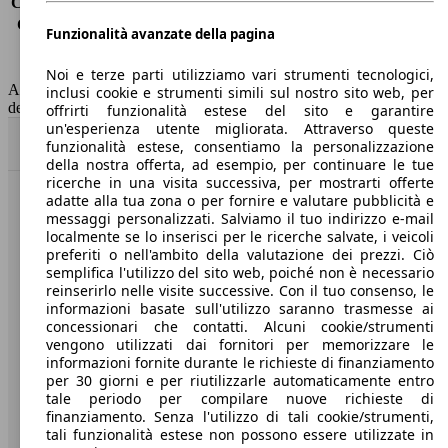
Consumo (extra-urbano)
4.6 l/100km
Consumo (combinato)*
5.4 l/100km
Funzionalità avanzate della pagina
Classe di emissione
Euro 6
Capacità del serbatoio
52 l
Noi e terze parti utilizziamo vari strumenti tecnologici,
AutoScout24 non si assume alcuna responsabilità per la correttezza
inclusi cookie e strumenti simili sul nostro sito web, per
dei dati.
offrirti funzionalità estese del sito e garantire
un'esperienza utente migliorata. Attraverso queste
Torna su
funzionalità estese, consentiamo la personalizzazione
della nostra offerta, ad esempio, per continuare le tue
ricerche in una visita successiva, per mostrarti offerte
adatte alla tua zona o per fornire e valutare pubblicità e
Benvenuti su AutoScout24, il mercato auto europeo.
messaggi personalizzati. Salviamo il tuo indirizzo e-mail
localmente se lo inserisci per le ricerche salvate, i veicoli
preferiti o nell'ambito della valutazione dei prezzi. Ciò
Società
semplifica l'utilizzo del sito web, poiché non è necessario
reinserirlo nelle visite successive. Con il tuo consenso, le
A proposito di AutoScout24
informazioni basate sull'utilizzo saranno trasmesse ai
concessionari che contatti. Alcuni cookie/strumenti
Stampa
vengono utilizzati dai fornitori per memorizzare le
informazioni fornite durante le richieste di finanziamento
Media
per 30 giorni e per riutilizzarle automaticamente entro
tale periodo per compilare nuove richieste di
Condizioni generali
finanziamento. Senza l'utilizzo di tali cookie/strumenti,
tali funzionalità estese non possono essere utilizzate in
Informazioni