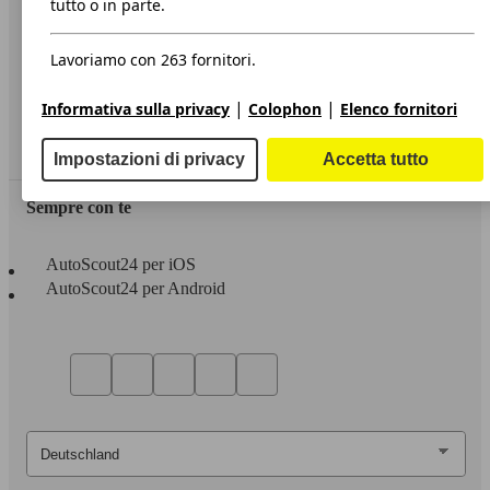
tutto o in parte.
Privacy
Lavoriamo con 263 fornitori.
Dichiarazione di Accessibilità
|
|
Informativa sulla privacy
Colophon
Elenco fornitori
Servizi
Area rivenditori
Impostazioni di privacy
Accetta tutto
Sempre con te
AutoScout24 per iOS
AutoScout24 per Android