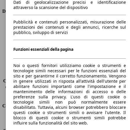
Dati di geolocalizzazione precisi e identificazione
attraverso la scansione del dispositivo
Dimensioni
Pubblicità e contenuti personalizzati, misurazione delle
Lunghezza
4410 mm
prestazioni dei contenuti e degli annunci, ricerche sul
Altezza
1650 mm
pubblico, sviluppo di servizi
Larghezza
1870 mm
Passo
2730 mm
Peso massimo
2018 kg
Funzioni essenziali della pagina
Carico massimo
591 kg
Porte
5
Noi o questi fornitori utilizziamo cookie o strumenti e
Sedili
5
tecnologie simili necessari per le funzioni essenziali del
Carico sul tetto
-
sito e per garantirne il corretto funzionamento. Vengono
Capacità di traino (senza freni)
-
in genere utilizzati in risposta all'attività dell'utente per
abilitare funzioni importanti come l'impostazione e il
Capacità di traino (con freni)
1850 kg
mantenimento delle informazioni di accesso o delle
Volume del bagagliaio
572 - 2618 l
preferenze sulla privacy. L'uso di questi cookie o
tecnologie simili non può normalmente essere
Consumi
disabilitato. Tuttavia, alcuni browser potrebbero bloccare
questi cookie o strumenti simili o avvisare l'utente. Il
blocco di questi cookie o strumenti simili potrebbe
Emissioni di CO2*
122 g/km (komb.)
influire sulla funzionalità del sito web.
Consumo (urbano)
6.8 l/100km