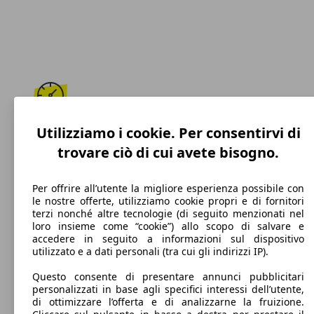
195 km/h
Utilizziamo i cookie. Per consentirvi di
trovare ciò di cui avete bisogno.
Velocità massima
Per offrire all’utente la migliore esperienza possibile con
le nostre offerte, utilizziamo cookie propri e di fornitori
terzi nonché altre tecnologie (di seguito menzionati nel
Benzina
loro insieme come “cookie”) allo scopo di salvare e
accedere in seguito a informazioni sul dispositivo
Carburante
utilizzato e a dati personali (tra cui gli indirizzi IP).
Questo consente di presentare annunci pubblicitari
personalizzati in base agli specifici interessi dell’utente,
di ottimizzare l’offerta e di analizzarne la fruizione.
122 g/km