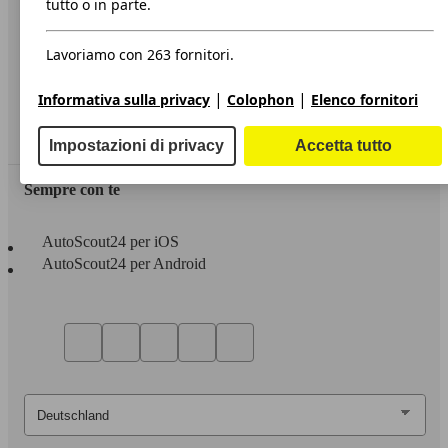
tutto o in parte.
Privacy
Lavoriamo con 263 fornitori.
Dichiarazione di Accessibilità
|
|
Informativa sulla privacy
Colophon
Elenco fornitori
Servizi
Area rivenditori
Impostazioni di privacy
Accetta tutto
Sempre con te
AutoScout24 per iOS
AutoScout24 per Android