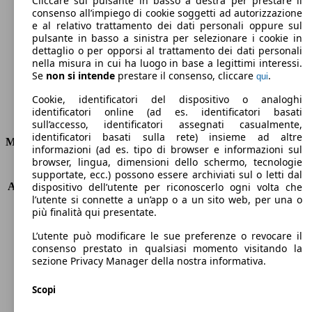
Cliccare sul pulsante in basso a destra per prestare il
consenso all’impiego di cookie soggetti ad autorizzazione
Emissioni di CO2 (combinato)*
e al relativo trattamento dei dati personali oppure sul
pulsante in basso a sinistra per selezionare i cookie in
dettaglio o per opporsi al trattamento dei dati personali
nella misura in cui ha luogo in base a legittimi interessi.
Se
non si intende
prestare il consenso, cliccare
.
qui
Ø 5.4 l/100km
Cookie, identificatori del dispositivo o analoghi
identificatori online (ad es. identificatori basati
Consumi
sull’accesso, identificatori assegnati casualmente,
identificatori basati sulla rete) insieme ad altre
Motore e Prestazioni
informazioni (ad es. tipo di browser e informazioni sul
browser, lingua, dimensioni dello schermo, tecnologie
KW (PS)
103 kW (140 PS)
supportate, ecc.) possono essere archiviati sul o letti dal
Accelerazione (0-100 km/h)
10.1s
dispositivo dell’utente per riconoscerlo ogni volta che
l’utente si connette a un’app o a un sito web, per una o
Velocità massima (km/h)
195 km/h
più finalità qui presentate.
Numero di marce
6
Coppia
240 nm
L’utente può modificare le sue preferenze o revocare il
Cilindrata
1332 ccm
consenso prestato in qualsiasi momento visitando la
sezione Privacy Manager della nostra informativa.
Carburante
Benzina
Cilindri
4
Scopi
Trasmissione
Manuale
Tipo di trazione
trazione anteriore