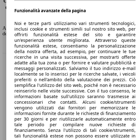
Consumo (extra-urbano)
4.6 l/100km
Consumo (combinato)*
5.4 l/100km
Funzionalità avanzate della pagina
Classe di emissione
Euro 6
Capacità del serbatoio
52 l
Noi e terze parti utilizziamo vari strumenti tecnologici,
AutoScout24 non si assume alcuna responsabilità per la correttezza
inclusi cookie e strumenti simili sul nostro sito web, per
dei dati.
offrirti funzionalità estese del sito e garantire
un'esperienza utente migliorata. Attraverso queste
Torna su
funzionalità estese, consentiamo la personalizzazione
della nostra offerta, ad esempio, per continuare le tue
ricerche in una visita successiva, per mostrarti offerte
adatte alla tua zona o per fornire e valutare pubblicità e
Benvenuti su AutoScout24, il mercato auto europeo.
messaggi personalizzati. Salviamo il tuo indirizzo e-mail
localmente se lo inserisci per le ricerche salvate, i veicoli
preferiti o nell'ambito della valutazione dei prezzi. Ciò
Società
semplifica l'utilizzo del sito web, poiché non è necessario
reinserirlo nelle visite successive. Con il tuo consenso, le
A proposito di AutoScout24
informazioni basate sull'utilizzo saranno trasmesse ai
concessionari che contatti. Alcuni cookie/strumenti
Stampa
vengono utilizzati dai fornitori per memorizzare le
informazioni fornite durante le richieste di finanziamento
Media
per 30 giorni e per riutilizzarle automaticamente entro
tale periodo per compilare nuove richieste di
Condizioni generali
finanziamento. Senza l'utilizzo di tali cookie/strumenti,
tali funzionalità estese non possono essere utilizzate in
Informazioni