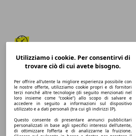
196 km/h
Utilizziamo i cookie. Per consentirvi di
trovare ciò di cui avete bisogno.
Velocità massima
Per offrire all’utente la migliore esperienza possibile con
le nostre offerte, utilizziamo cookie propri e di fornitori
terzi nonché altre tecnologie (di seguito menzionati nel
Benzina
loro insieme come “cookie”) allo scopo di salvare e
accedere in seguito a informazioni sul dispositivo
Carburante
utilizzato e a dati personali (tra cui gli indirizzi IP).
Questo consente di presentare annunci pubblicitari
personalizzati in base agli specifici interessi dell’utente,
di ottimizzare l’offerta e di analizzarne la fruizione.
132 g/km