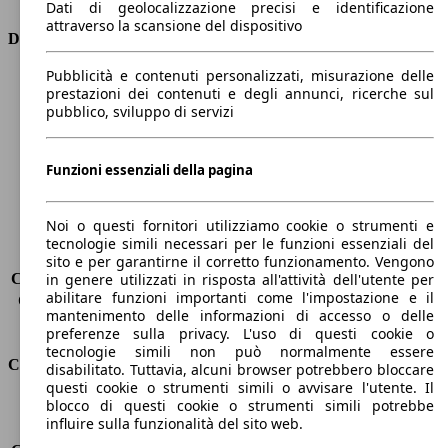
Dati di geolocalizzazione precisi e identificazione
attraverso la scansione del dispositivo
Dimensioni
Pubblicità e contenuti personalizzati, misurazione delle
Lunghezza
4410 mm
prestazioni dei contenuti e degli annunci, ricerche sul
Altezza
1650 mm
pubblico, sviluppo di servizi
Larghezza
1870 mm
Passo
2730 mm
Peso massimo
-
Funzioni essenziali della pagina
Carico massimo
-
Porte
5
Noi o questi fornitori utilizziamo cookie o strumenti e
Sedili
5
tecnologie simili necessari per le funzioni essenziali del
Carico sul tetto
-
sito e per garantirne il corretto funzionamento. Vengono
Capacità di traino (senza freni)
-
in genere utilizzati in risposta all'attività dell'utente per
abilitare funzioni importanti come l'impostazione e il
Capacità di traino (con freni)
-
mantenimento delle informazioni di accesso o delle
Volume del bagagliaio
572 - 2618 l
preferenze sulla privacy. L'uso di questi cookie o
tecnologie simili non può normalmente essere
Consumi
disabilitato. Tuttavia, alcuni browser potrebbero bloccare
questi cookie o strumenti simili o avvisare l'utente. Il
blocco di questi cookie o strumenti simili potrebbe
Emissioni di CO2*
132 g/km (komb.)
influire sulla funzionalità del sito web.
Consumo (urbano)
6.9 l/100km