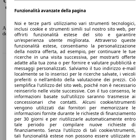
Consumo (extra-urbano)
5.1 l/100km
Consumo (combinato)*
5.7 l/100km
Funzionalità avanzate della pagina
Classe di emissione
Euro 6
Capacità del serbatoio
52 l
Noi e terze parti utilizziamo vari strumenti tecnologici,
AutoScout24 non si assume alcuna responsabilità per la correttezza
inclusi cookie e strumenti simili sul nostro sito web, per
dei dati.
offrirti funzionalità estese del sito e garantire
un'esperienza utente migliorata. Attraverso queste
Torna su
funzionalità estese, consentiamo la personalizzazione
della nostra offerta, ad esempio, per continuare le tue
ricerche in una visita successiva, per mostrarti offerte
adatte alla tua zona o per fornire e valutare pubblicità e
Benvenuti su AutoScout24, il mercato auto europeo.
messaggi personalizzati. Salviamo il tuo indirizzo e-mail
localmente se lo inserisci per le ricerche salvate, i veicoli
preferiti o nell'ambito della valutazione dei prezzi. Ciò
Società
semplifica l'utilizzo del sito web, poiché non è necessario
reinserirlo nelle visite successive. Con il tuo consenso, le
A proposito di AutoScout24
informazioni basate sull'utilizzo saranno trasmesse ai
concessionari che contatti. Alcuni cookie/strumenti
Stampa
vengono utilizzati dai fornitori per memorizzare le
informazioni fornite durante le richieste di finanziamento
Media
per 30 giorni e per riutilizzarle automaticamente entro
tale periodo per compilare nuove richieste di
Condizioni generali
finanziamento. Senza l'utilizzo di tali cookie/strumenti,
tali funzionalità estese non possono essere utilizzate in
Informazioni