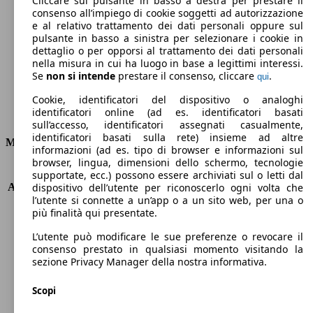
Cliccare sul pulsante in basso a destra per prestare il
consenso all’impiego di cookie soggetti ad autorizzazione
Emissioni di CO2 (combinato)*
e al relativo trattamento dei dati personali oppure sul
pulsante in basso a sinistra per selezionare i cookie in
dettaglio o per opporsi al trattamento dei dati personali
nella misura in cui ha luogo in base a legittimi interessi.
Se
non si intende
prestare il consenso, cliccare
.
qui
Ø 5.7 l/100km
Cookie, identificatori del dispositivo o analoghi
identificatori online (ad es. identificatori basati
Consumi
sull’accesso, identificatori assegnati casualmente,
identificatori basati sulla rete) insieme ad altre
Motore e Prestazioni
informazioni (ad es. tipo di browser e informazioni sul
browser, lingua, dimensioni dello schermo, tecnologie
KW (PS)
103 kW (140 PS)
supportate, ecc.) possono essere archiviati sul o letti dal
Accelerazione (0-100 km/h)
10.4s
dispositivo dell’utente per riconoscerlo ogni volta che
l’utente si connette a un’app o a un sito web, per una o
Velocità massima (km/h)
196 km/h
più finalità qui presentate.
Numero di marce
7
Coppia
240 nm
L’utente può modificare le sue preferenze o revocare il
Cilindrata
1332 ccm
consenso prestato in qualsiasi momento visitando la
sezione Privacy Manager della nostra informativa.
Carburante
Benzina
Cilindri
4
Scopi
Trasmissione
Automatico
Tipo di trazione
trazione anteriore