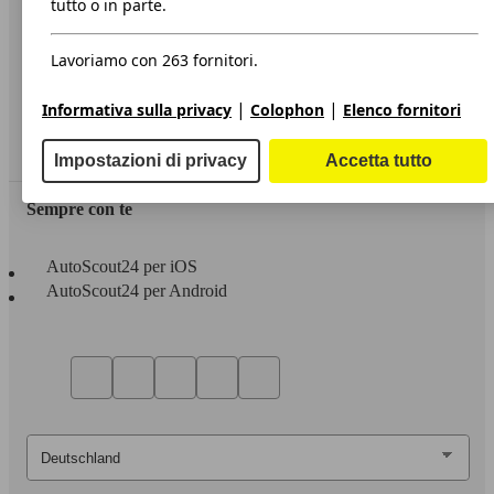
tutto o in parte.
Privacy
Lavoriamo con 263 fornitori.
Dichiarazione di Accessibilità
|
|
Informativa sulla privacy
Colophon
Elenco fornitori
Servizi
Area rivenditori
Impostazioni di privacy
Accetta tutto
Sempre con te
AutoScout24 per iOS
AutoScout24 per Android