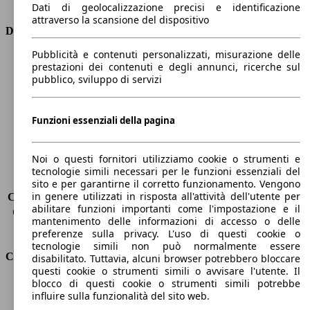
Tipo di trazione
trazione anteriore
Dati di geolocalizzazione precisi e identificazione
attraverso la scansione del dispositivo
Dimensioni
Pubblicità e contenuti personalizzati, misurazione delle
Lunghezza
4560 mm
prestazioni dei contenuti e degli annunci, ricerche sul
Altezza
1640 mm
pubblico, sviluppo di servizi
Larghezza
1850 mm
Passo
2770 mm
Funzioni essenziali della pagina
Peso massimo
-
Carico massimo
-
Porte
5
Noi o questi fornitori utilizziamo cookie o strumenti e
Sedili
7
tecnologie simili necessari per le funzioni essenziali del
Carico sul tetto
-
sito e per garantirne il corretto funzionamento. Vengono
in genere utilizzati in risposta all'attività dell'utente per
Capacità di traino (senza freni)
-
abilitare funzioni importanti come l'impostazione e il
Capacità di traino (con freni)
1300 kg
mantenimento delle informazioni di accesso o delle
Volume del bagagliaio
564 - 2063 l
preferenze sulla privacy. L'uso di questi cookie o
tecnologie simili non può normalmente essere
Consumi
disabilitato. Tuttavia, alcuni browser potrebbero bloccare
questi cookie o strumenti simili o avvisare l'utente. Il
blocco di questi cookie o strumenti simili potrebbe
Emissioni di CO2*
105 g/km (komb.)
influire sulla funzionalità del sito web.
Consumo (urbano)
4.5 l/100km