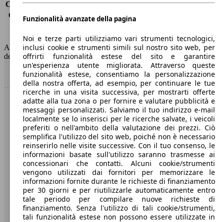
Consumo (extra-urbano)
3.9 l/100km
Consumo (combinato)*
4.1 l/100km
Funzionalità avanzate della pagina
Classe di emissione
Euro 6
Capacità del serbatoio
60 l
Noi e terze parti utilizziamo vari strumenti tecnologici,
inclusi cookie e strumenti simili sul nostro sito web, per
AutoScout24 non si assume alcuna responsabilità per la correttezza
offrirti funzionalità estese del sito e garantire
dei dati.
un'esperienza utente migliorata. Attraverso queste
funzionalità estese, consentiamo la personalizzazione
Torna su
della nostra offerta, ad esempio, per continuare le tue
ricerche in una visita successiva, per mostrarti offerte
adatte alla tua zona o per fornire e valutare pubblicità e
Benvenuti su AutoScout24, il mercato auto europeo.
messaggi personalizzati. Salviamo il tuo indirizzo e-mail
localmente se lo inserisci per le ricerche salvate, i veicoli
preferiti o nell'ambito della valutazione dei prezzi. Ciò
Società
semplifica l'utilizzo del sito web, poiché non è necessario
reinserirlo nelle visite successive. Con il tuo consenso, le
informazioni basate sull'utilizzo saranno trasmesse ai
A proposito di AutoScout24
concessionari che contatti. Alcuni cookie/strumenti
Stampa
vengono utilizzati dai fornitori per memorizzare le
informazioni fornite durante le richieste di finanziamento
Media
per 30 giorni e per riutilizzarle automaticamente entro
tale periodo per compilare nuove richieste di
Condizioni generali
finanziamento. Senza l'utilizzo di tali cookie/strumenti,
tali funzionalità estese non possono essere utilizzate in