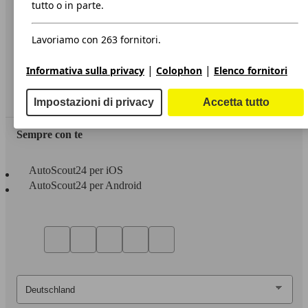
Informazioni
tutto o in parte.
Privacy
Lavoriamo con 263 fornitori.
Dichiarazione di Accessibilità
|
|
Informativa sulla privacy
Colophon
Elenco fornitori
Servizi
Area rivenditori
Impostazioni di privacy
Accetta tutto
Sempre con te
AutoScout24 per iOS
AutoScout24 per Android