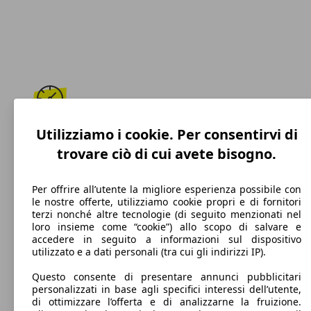
Utilizziamo i cookie. Per consentirvi di
180 km/h
trovare ciò di cui avete bisogno.
Velocità massima
Per offrire all’utente la migliore esperienza possibile con
le nostre offerte, utilizziamo cookie propri e di fornitori
terzi nonché altre tecnologie (di seguito menzionati nel
Diesel
loro insieme come “cookie”) allo scopo di salvare e
accedere in seguito a informazioni sul dispositivo
Carburante
utilizzato e a dati personali (tra cui gli indirizzi IP).
Questo consente di presentare annunci pubblicitari
personalizzati in base agli specifici interessi dell’utente,
di ottimizzare l’offerta e di analizzarne la fruizione.