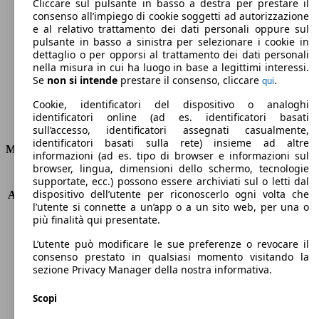
105 g/km
Cliccare sul pulsante in basso a destra per prestare il
consenso all’impiego di cookie soggetti ad autorizzazione
Emissioni di CO2 (combinato)*
e al relativo trattamento dei dati personali oppure sul
pulsante in basso a sinistra per selezionare i cookie in
dettaglio o per opporsi al trattamento dei dati personali
nella misura in cui ha luogo in base a legittimi interessi.
Se
non si intende
prestare il consenso, cliccare
.
qui
Ø 4.1 l/100km
Cookie, identificatori del dispositivo o analoghi
identificatori online (ad es. identificatori basati
Consumi
sull’accesso, identificatori assegnati casualmente,
identificatori basati sulla rete) insieme ad altre
Motore e Prestazioni
informazioni (ad es. tipo di browser e informazioni sul
browser, lingua, dimensioni dello schermo, tecnologie
KW (PS)
81 kW (110 PS)
supportate, ecc.) possono essere archiviati sul o letti dal
dispositivo dell’utente per riconoscerlo ogni volta che
Accelerazione (0-100 km/h)
13.3s
l’utente si connette a un’app o a un sito web, per una o
Velocità massima (km/h)
180 km/h
più finalità qui presentate.
Numero di marce
6
Coppia
240 nm
L’utente può modificare le sue preferenze o revocare il
consenso prestato in qualsiasi momento visitando la
Cilindrata
1461 ccm
sezione Privacy Manager della nostra informativa.
Carburante
Diesel
Cilindri
4
Scopi
Trasmissione
Manuale