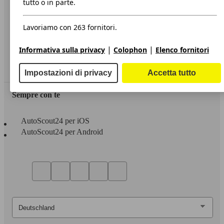
tutto o in parte.
Privacy
Lavoriamo con 263 fornitori.
Dichiarazione di Accessibilità
|
|
Informativa sulla privacy
Colophon
Elenco fornitori
Servizi
Area rivenditori
Impostazioni di privacy
Accetta tutto
Sempre con te
AutoScout24 per iOS
AutoScout24 per Android