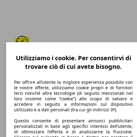
183 km/h
Utilizziamo i cookie. Per consentirvi di
trovare ciò di cui avete bisogno.
Velocità massima
Per offrire all’utente la migliore esperienza possibile con
le nostre offerte, utilizziamo cookie propri e di fornitori
terzi nonché altre tecnologie (di seguito menzionati nel
Elettrica/Diesel
loro insieme come “cookie”) allo scopo di salvare e
accedere in seguito a informazioni sul dispositivo
Carburante
utilizzato e a dati personali (tra cui gli indirizzi IP).
Questo consente di presentare annunci pubblicitari
personalizzati in base agli specifici interessi dell’utente,
di ottimizzare l’offerta e di analizzarne la fruizione.
94 g/km