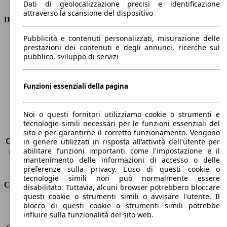
Dati di geolocalizzazione precisi e identificazione
attraverso la scansione del dispositivo
Dimensioni
Pubblicità e contenuti personalizzati, misurazione delle
Lunghezza
4410 mm
prestazioni dei contenuti e degli annunci, ricerche sul
Altezza
1650 mm
pubblico, sviluppo di servizi
Larghezza
1870 mm
Passo
2730 mm
Peso massimo
2116 kg
Funzioni essenziali della pagina
Carico massimo
-
Porte
5
Noi o questi fornitori utilizziamo cookie o strumenti e
Sedili
5
tecnologie simili necessari per le funzioni essenziali del
Carico sul tetto
-
sito e per garantirne il corretto funzionamento. Vengono
Capacità di traino (senza freni)
-
in genere utilizzati in risposta all'attività dell'utente per
abilitare funzioni importanti come l'impostazione e il
Capacità di traino (con freni)
1850 kg
mantenimento delle informazioni di accesso o delle
Volume del bagagliaio
572 - 2618 l
preferenze sulla privacy. L'uso di questi cookie o
tecnologie simili non può normalmente essere
Consumi
disabilitato. Tuttavia, alcuni browser potrebbero bloccare
questi cookie o strumenti simili o avvisare l'utente. Il
blocco di questi cookie o strumenti simili potrebbe
Emissioni di CO2*
94 g/km (komb.)
influire sulla funzionalità del sito web.
Consumo (urbano)
4.0 l/100km