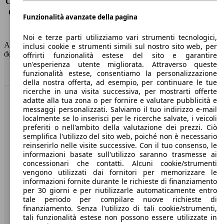
Consumo (extra-urbano)
3.4 l/100km
Consumo (combinato)*
3.6 l/100km
Funzionalità avanzate della pagina
Classe di emissione
Euro 6
Capacità del serbatoio
52 l
Noi e terze parti utilizziamo vari strumenti tecnologici,
AutoScout24 non si assume alcuna responsabilità per la correttezza
inclusi cookie e strumenti simili sul nostro sito web, per
dei dati.
offrirti funzionalità estese del sito e garantire
un'esperienza utente migliorata. Attraverso queste
Torna su
funzionalità estese, consentiamo la personalizzazione
della nostra offerta, ad esempio, per continuare le tue
ricerche in una visita successiva, per mostrarti offerte
adatte alla tua zona o per fornire e valutare pubblicità e
Benvenuti su AutoScout24, il mercato auto europeo.
messaggi personalizzati. Salviamo il tuo indirizzo e-mail
localmente se lo inserisci per le ricerche salvate, i veicoli
preferiti o nell'ambito della valutazione dei prezzi. Ciò
Società
semplifica l'utilizzo del sito web, poiché non è necessario
reinserirlo nelle visite successive. Con il tuo consenso, le
A proposito di AutoScout24
informazioni basate sull'utilizzo saranno trasmesse ai
concessionari che contatti. Alcuni cookie/strumenti
Stampa
vengono utilizzati dai fornitori per memorizzare le
informazioni fornite durante le richieste di finanziamento
Media
per 30 giorni e per riutilizzarle automaticamente entro
tale periodo per compilare nuove richieste di
Condizioni generali
finanziamento. Senza l'utilizzo di tali cookie/strumenti,
tali funzionalità estese non possono essere utilizzate in
Informazioni