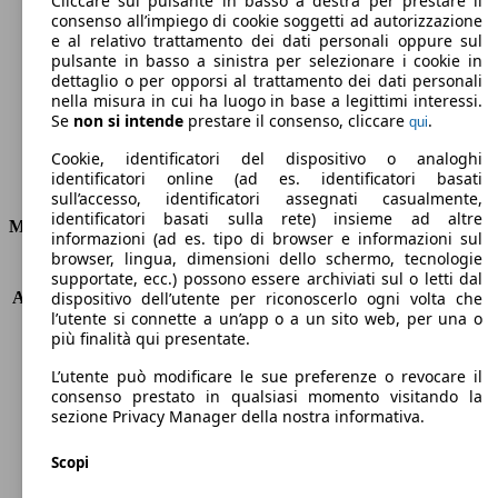
Cliccare sul pulsante in basso a destra per prestare il
consenso all’impiego di cookie soggetti ad autorizzazione
Emissioni di CO2 (combinato)*
e al relativo trattamento dei dati personali oppure sul
pulsante in basso a sinistra per selezionare i cookie in
dettaglio o per opporsi al trattamento dei dati personali
nella misura in cui ha luogo in base a legittimi interessi.
Se
non si intende
prestare il consenso, cliccare
.
qui
Ø 3.6 l/100km
Cookie, identificatori del dispositivo o analoghi
identificatori online (ad es. identificatori basati
Consumi
sull’accesso, identificatori assegnati casualmente,
identificatori basati sulla rete) insieme ad altre
Motore e Prestazioni
informazioni (ad es. tipo di browser e informazioni sul
browser, lingua, dimensioni dello schermo, tecnologie
KW (PS)
81 kW (110 PS)
supportate, ecc.) possono essere archiviati sul o letti dal
Accelerazione (0-100 km/h)
12.4s
dispositivo dell’utente per riconoscerlo ogni volta che
l’utente si connette a un’app o a un sito web, per una o
Velocità massima (km/h)
183 km/h
più finalità qui presentate.
Numero di marce
6
Coppia
260 nm
L’utente può modificare le sue preferenze o revocare il
Cilindrata
1461 ccm
consenso prestato in qualsiasi momento visitando la
sezione Privacy Manager della nostra informativa.
Carburante
Elettrica/Diesel
Cilindri
4
Scopi
Trasmissione
Manuale
Tipo di trazione
trazione anteriore