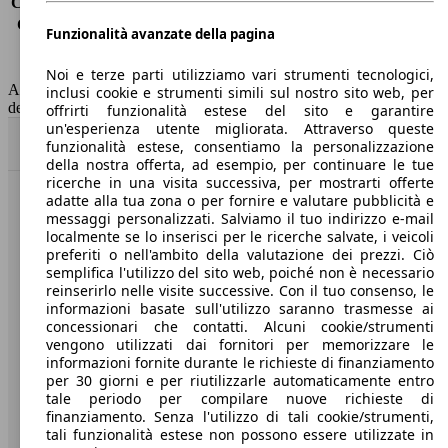
Consumo (extra-urbano)
3.7 l/100km
Consumo (combinato)*
3.9 l/100km
Funzionalità avanzate della pagina
Classe di emissione
Euro 6
Capacità del serbatoio
52 l
Noi e terze parti utilizziamo vari strumenti tecnologici,
AutoScout24 non si assume alcuna responsabilità per la correttezza
inclusi cookie e strumenti simili sul nostro sito web, per
dei dati.
offrirti funzionalità estese del sito e garantire
un'esperienza utente migliorata. Attraverso queste
Torna su
funzionalità estese, consentiamo la personalizzazione
della nostra offerta, ad esempio, per continuare le tue
ricerche in una visita successiva, per mostrarti offerte
adatte alla tua zona o per fornire e valutare pubblicità e
Benvenuti su AutoScout24, il mercato auto europeo.
messaggi personalizzati. Salviamo il tuo indirizzo e-mail
localmente se lo inserisci per le ricerche salvate, i veicoli
preferiti o nell'ambito della valutazione dei prezzi. Ciò
Società
semplifica l'utilizzo del sito web, poiché non è necessario
reinserirlo nelle visite successive. Con il tuo consenso, le
A proposito di AutoScout24
informazioni basate sull'utilizzo saranno trasmesse ai
concessionari che contatti. Alcuni cookie/strumenti
Stampa
vengono utilizzati dai fornitori per memorizzare le
informazioni fornite durante le richieste di finanziamento
Media
per 30 giorni e per riutilizzarle automaticamente entro
tale periodo per compilare nuove richieste di
Condizioni generali
finanziamento. Senza l'utilizzo di tali cookie/strumenti,
tali funzionalità estese non possono essere utilizzate in
Informazioni