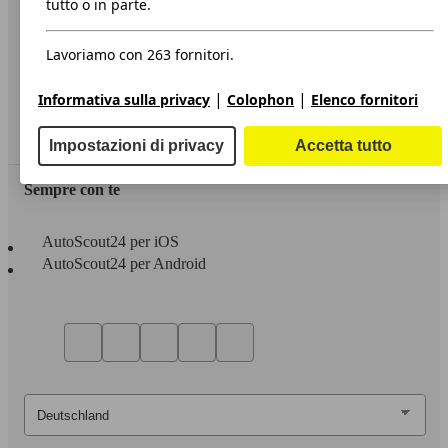
tutto o in parte.
Privacy
Lavoriamo con 263 fornitori.
Dichiarazione di Accessibilità
|
|
Informativa sulla privacy
Colophon
Elenco fornitori
Servizi
Area rivenditori
Impostazioni di privacy
Accetta tutto
Sempre con te
AutoScout24 per iOS
AutoScout24 per Android