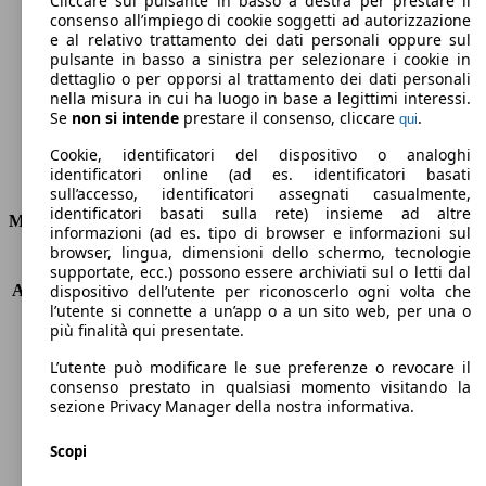
Cliccare sul pulsante in basso a destra per prestare il
consenso all’impiego di cookie soggetti ad autorizzazione
Emissioni di CO2 (combinato)*
e al relativo trattamento dei dati personali oppure sul
pulsante in basso a sinistra per selezionare i cookie in
dettaglio o per opporsi al trattamento dei dati personali
nella misura in cui ha luogo in base a legittimi interessi.
Se
non si intende
prestare il consenso, cliccare
.
qui
Ø 3.9 l/100km
Cookie, identificatori del dispositivo o analoghi
identificatori online (ad es. identificatori basati
Consumi
sull’accesso, identificatori assegnati casualmente,
identificatori basati sulla rete) insieme ad altre
Motore e Prestazioni
informazioni (ad es. tipo di browser e informazioni sul
browser, lingua, dimensioni dello schermo, tecnologie
KW (PS)
70 kW (95 PS)
supportate, ecc.) possono essere archiviati sul o letti dal
Accelerazione (0-100 km/h)
13.7s
dispositivo dell’utente per riconoscerlo ogni volta che
l’utente si connette a un’app o a un sito web, per una o
Velocità massima (km/h)
175 km/h
più finalità qui presentate.
Numero di marce
6
Coppia
240 nm
L’utente può modificare le sue preferenze o revocare il
Cilindrata
1461 ccm
consenso prestato in qualsiasi momento visitando la
sezione Privacy Manager della nostra informativa.
Carburante
Diesel
Cilindri
4
Scopi
Trasmissione
Manuale
Tipo di trazione
trazione anteriore