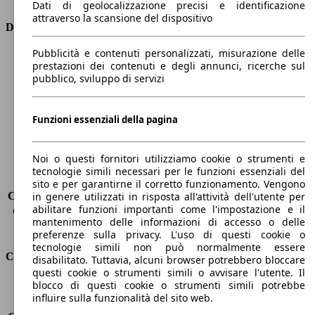
Dati di geolocalizzazione precisi e identificazione
attraverso la scansione del dispositivo
Dimensioni
Pubblicità e contenuti personalizzati, misurazione delle
Lunghezza
4410 mm
prestazioni dei contenuti e degli annunci, ricerche sul
Altezza
1650 mm
pubblico, sviluppo di servizi
Larghezza
1870 mm
Passo
2730 mm
Peso massimo
1996 kg
Funzioni essenziali della pagina
Carico massimo
-
Porte
5
Noi o questi fornitori utilizziamo cookie o strumenti e
Sedili
5
tecnologie simili necessari per le funzioni essenziali del
Carico sul tetto
-
sito e per garantirne il corretto funzionamento. Vengono
Capacità di traino (senza freni)
-
in genere utilizzati in risposta all'attività dell'utente per
abilitare funzioni importanti come l'impostazione e il
Capacità di traino (con freni)
1850 kg
mantenimento delle informazioni di accesso o delle
Volume del bagagliaio
572 - 2618 l
preferenze sulla privacy. L'uso di questi cookie o
tecnologie simili non può normalmente essere
Consumi
disabilitato. Tuttavia, alcuni browser potrebbero bloccare
questi cookie o strumenti simili o avvisare l'utente. Il
blocco di questi cookie o strumenti simili potrebbe
Emissioni di CO2*
100 g/km (komb.)
influire sulla funzionalità del sito web.
Consumo (urbano)
4.2 l/100km