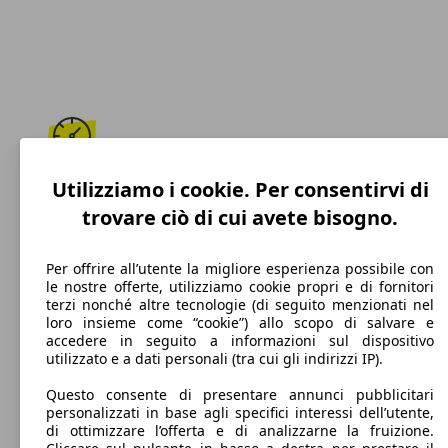
175 km/h
Utilizziamo i cookie. Per consentirvi di
trovare ciò di cui avete bisogno.
Velocità massima
Per offrire all’utente la migliore esperienza possibile con
le nostre offerte, utilizziamo cookie propri e di fornitori
terzi nonché altre tecnologie (di seguito menzionati nel
Diesel
loro insieme come “cookie”) allo scopo di salvare e
accedere in seguito a informazioni sul dispositivo
Carburante
utilizzato e a dati personali (tra cui gli indirizzi IP).
Questo consente di presentare annunci pubblicitari
personalizzati in base agli specifici interessi dell’utente,
di ottimizzare l’offerta e di analizzarne la fruizione.
100 g/km