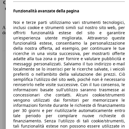
Consumo (extra-urbano)
3.9 l/100km
Consumo (combinato)*
4.1 l/100km
Funzionalità avanzate della pagina
Classe di emissione
Euro 5
Capacità del serbatoio
60 l
Noi e terze parti utilizziamo vari strumenti tecnologici,
inclusi cookie e strumenti simili sul nostro sito web, per
AutoScout24 non si assume alcuna responsabilità per la correttezza
offrirti funzionalità estese del sito e garantire
dei dati.
un'esperienza utente migliorata. Attraverso queste
funzionalità estese, consentiamo la personalizzazione
Torna su
della nostra offerta, ad esempio, per continuare le tue
ricerche in una visita successiva, per mostrarti offerte
adatte alla tua zona o per fornire e valutare pubblicità e
Benvenuti su AutoScout24, il mercato auto europeo.
messaggi personalizzati. Salviamo il tuo indirizzo e-mail
localmente se lo inserisci per le ricerche salvate, i veicoli
preferiti o nell'ambito della valutazione dei prezzi. Ciò
Società
semplifica l'utilizzo del sito web, poiché non è necessario
reinserirlo nelle visite successive. Con il tuo consenso, le
informazioni basate sull'utilizzo saranno trasmesse ai
A proposito di AutoScout24
concessionari che contatti. Alcuni cookie/strumenti
Stampa
vengono utilizzati dai fornitori per memorizzare le
informazioni fornite durante le richieste di finanziamento
Media
per 30 giorni e per riutilizzarle automaticamente entro
tale periodo per compilare nuove richieste di
Condizioni generali
finanziamento. Senza l'utilizzo di tali cookie/strumenti,
tali funzionalità estese non possono essere utilizzate in