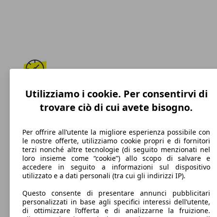
Utilizziamo i cookie. Per consentirvi di
180 km/h
trovare ciò di cui avete bisogno.
Velocità massima
Per offrire all’utente la migliore esperienza possibile con
le nostre offerte, utilizziamo cookie propri e di fornitori
terzi nonché altre tecnologie (di seguito menzionati nel
Diesel
loro insieme come “cookie”) allo scopo di salvare e
accedere in seguito a informazioni sul dispositivo
Carburante
utilizzato e a dati personali (tra cui gli indirizzi IP).
Questo consente di presentare annunci pubblicitari
personalizzati in base agli specifici interessi dell’utente,
di ottimizzare l’offerta e di analizzarne la fruizione.