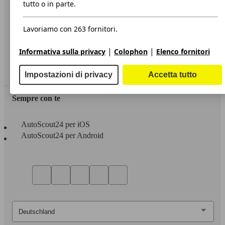
Informazioni
tutto o in parte.
Privacy
Lavoriamo con 263 fornitori.
Dichiarazione di Accessibilità
|
|
Informativa sulla privacy
Colophon
Elenco fornitori
Servizi
Area rivenditori
Impostazioni di privacy
Accetta tutto
Sempre con te
AutoScout24 per iOS
AutoScout24 per Android