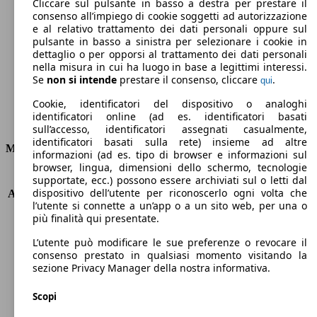
105 g/km
Cliccare sul pulsante in basso a destra per prestare il
consenso all’impiego di cookie soggetti ad autorizzazione
Emissioni di CO2 (combinato)*
e al relativo trattamento dei dati personali oppure sul
pulsante in basso a sinistra per selezionare i cookie in
dettaglio o per opporsi al trattamento dei dati personali
nella misura in cui ha luogo in base a legittimi interessi.
Se
non si intende
prestare il consenso, cliccare
.
qui
Ø 4.1 l/100km
Cookie, identificatori del dispositivo o analoghi
identificatori online (ad es. identificatori basati
Consumi
sull’accesso, identificatori assegnati casualmente,
identificatori basati sulla rete) insieme ad altre
Motore e Prestazioni
informazioni (ad es. tipo di browser e informazioni sul
browser, lingua, dimensioni dello schermo, tecnologie
KW (PS)
81 kW (110 PS)
supportate, ecc.) possono essere archiviati sul o letti dal
dispositivo dell’utente per riconoscerlo ogni volta che
Accelerazione (0-100 km/h)
13.3s
l’utente si connette a un’app o a un sito web, per una o
Velocità massima (km/h)
180 km/h
più finalità qui presentate.
Numero di marce
6
Coppia
240 nm
L’utente può modificare le sue preferenze o revocare il
consenso prestato in qualsiasi momento visitando la
Cilindrata
1461 ccm
sezione Privacy Manager della nostra informativa.
Carburante
Diesel
Cilindri
4
Scopi
Trasmissione
Manuale