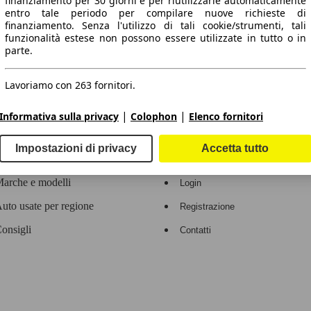
finanziamento per 30 giorni e per riutilizzarle automaticamente
entro tale periodo per compilare nuove richieste di
 dati.
finanziamento. Senza l'utilizzo di tali cookie/strumenti, tali
funzionalità estese non possono essere utilizzate in tutto o in
parte.
Lavoriamo con 263 fornitori.
ropeo.
|
|
Informativa sulla privacy
Colophon
Elenco fornitori
Area rivenditori
Impostazioni di privacy
Accetta tutto
Contatti
Servizi per i dealer
arche e modelli
Login
uto usate per regione
Registrazione
onsigli
Contatti