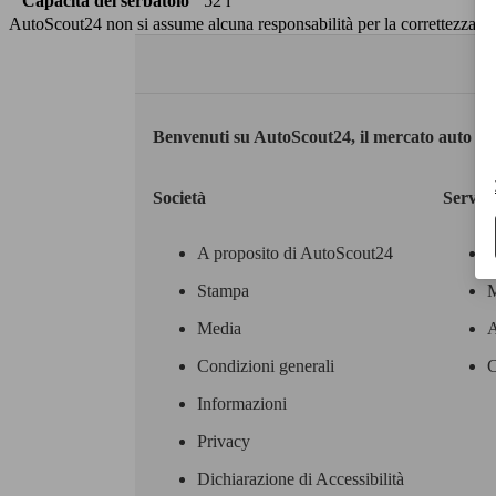
Capacità del serbatoio
52 l
AutoScout24 non si assume alcuna responsabilità per la correttezza dei
Benvenuti su AutoScout24, il mercato auto eu
Società
Servizi
A proposito di AutoScout24
Stampa
M
Media
A
Condizioni generali
C
Informazioni
Privacy
Dichiarazione di Accessibilità