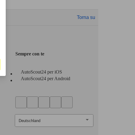
Torna su
Sempre con te
AutoScout24 per iOS
AutoScout24 per Android