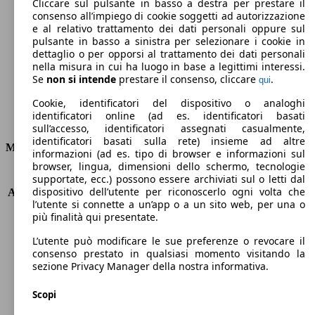
120 g/km
Cliccare sul pulsante in basso a destra per prestare il
consenso all’impiego di cookie soggetti ad autorizzazione
Emissioni di CO2 (combinato)*
e al relativo trattamento dei dati personali oppure sul
pulsante in basso a sinistra per selezionare i cookie in
dettaglio o per opporsi al trattamento dei dati personali
nella misura in cui ha luogo in base a legittimi interessi.
Se
non si intende
prestare il consenso, cliccare
.
qui
Ø 4.9 l/100km
Cookie, identificatori del dispositivo o analoghi
identificatori online (ad es. identificatori basati
Consumi
sull’accesso, identificatori assegnati casualmente,
identificatori basati sulla rete) insieme ad altre
Motore e Prestazioni
informazioni (ad es. tipo di browser e informazioni sul
browser, lingua, dimensioni dello schermo, tecnologie
KW (PS)
81 kW (110 PS)
supportate, ecc.) possono essere archiviati sul o letti dal
dispositivo dell’utente per riconoscerlo ogni volta che
Accelerazione (0-100 km/h)
13.3s
l’utente si connette a un’app o a un sito web, per una o
Velocità massima (km/h)
180 km/h
più finalità qui presentate.
Numero di marce
6
Coppia
240 nm
L’utente può modificare le sue preferenze o revocare il
consenso prestato in qualsiasi momento visitando la
Cilindrata
1461 ccm
sezione Privacy Manager della nostra informativa.
Carburante
Diesel
Cilindri
4
Scopi
Trasmissione
Manuale