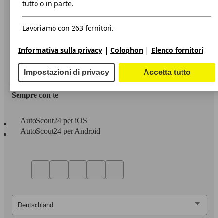
Informazioni
tutto o in parte.
Privacy
Lavoriamo con 263 fornitori.
Dichiarazione di Accessibilità
|
|
Informativa sulla privacy
Colophon
Elenco fornitori
Servizi
Area rivenditori
Impostazioni di privacy
Accetta tutto
Sempre con te
AutoScout24 per iOS
AutoScout24 per Android