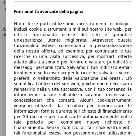
Consumo (extra-urbano)
4.4 l/100km
Consumo (combinato)*
4.9 l/100km
Funzionalità avanzate della pagina
Classe di emissione
Euro 5
Capacità del serbatoio
60 l
Noi e terze parti utilizziamo vari strumenti tecnologici,
inclusi cookie e strumenti simili sul nostro sito web, per
AutoScout24 non si assume alcuna responsabilità per la correttezza
offrirti funzionalità estese del sito e garantire
dei dati.
un'esperienza utente migliorata. Attraverso queste
funzionalità estese, consentiamo la personalizzazione
Torna su
della nostra offerta, ad esempio, per continuare le tue
ricerche in una visita successiva, per mostrarti offerte
adatte alla tua zona o per fornire e valutare pubblicità e
Benvenuti su AutoScout24, il mercato auto europeo.
messaggi personalizzati. Salviamo il tuo indirizzo e-mail
localmente se lo inserisci per le ricerche salvate, i veicoli
preferiti o nell'ambito della valutazione dei prezzi. Ciò
Società
semplifica l'utilizzo del sito web, poiché non è necessario
reinserirlo nelle visite successive. Con il tuo consenso, le
informazioni basate sull'utilizzo saranno trasmesse ai
A proposito di AutoScout24
concessionari che contatti. Alcuni cookie/strumenti
Stampa
vengono utilizzati dai fornitori per memorizzare le
informazioni fornite durante le richieste di finanziamento
Media
per 30 giorni e per riutilizzarle automaticamente entro
tale periodo per compilare nuove richieste di
Condizioni generali
finanziamento. Senza l'utilizzo di tali cookie/strumenti,
tali funzionalità estese non possono essere utilizzate in