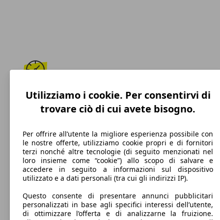
Utilizziamo i cookie. Per consentirvi di
180 km/h
trovare ciò di cui avete bisogno.
Velocità massima
Per offrire all’utente la migliore esperienza possibile con
le nostre offerte, utilizziamo cookie propri e di fornitori
terzi nonché altre tecnologie (di seguito menzionati nel
Diesel
loro insieme come “cookie”) allo scopo di salvare e
accedere in seguito a informazioni sul dispositivo
Carburante
utilizzato e a dati personali (tra cui gli indirizzi IP).
Questo consente di presentare annunci pubblicitari
personalizzati in base agli specifici interessi dell’utente,
di ottimizzare l’offerta e di analizzarne la fruizione.