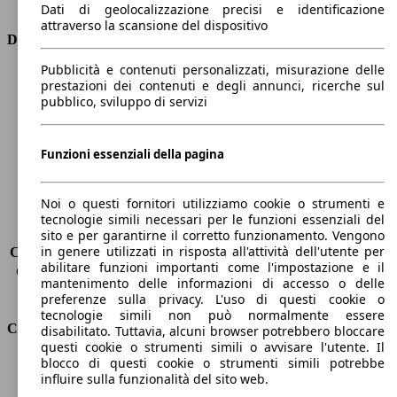
Tipo di trazione
trazione anteriore
Dati di geolocalizzazione precisi e identificazione
attraverso la scansione del dispositivo
Dimensioni
Pubblicità e contenuti personalizzati, misurazione delle
Lunghezza
4560 mm
prestazioni dei contenuti e degli annunci, ricerche sul
Altezza
1640 mm
pubblico, sviluppo di servizi
Larghezza
1850 mm
Passo
2770 mm
Funzioni essenziali della pagina
Peso massimo
2128 kg
Carico massimo
-
Porte
5
Noi o questi fornitori utilizziamo cookie o strumenti e
Sedili
7
tecnologie simili necessari per le funzioni essenziali del
Carico sul tetto
-
sito e per garantirne il corretto funzionamento. Vengono
in genere utilizzati in risposta all'attività dell'utente per
Capacità di traino (senza freni)
-
abilitare funzioni importanti come l'impostazione e il
Capacità di traino (con freni)
1300 kg
mantenimento delle informazioni di accesso o delle
Volume del bagagliaio
564 - 2063 l
preferenze sulla privacy. L'uso di questi cookie o
tecnologie simili non può normalmente essere
Consumi
disabilitato. Tuttavia, alcuni browser potrebbero bloccare
questi cookie o strumenti simili o avvisare l'utente. Il
blocco di questi cookie o strumenti simili potrebbe
Emissioni di CO2*
120 g/km (komb.)
influire sulla funzionalità del sito web.
Consumo (urbano)
5.8 l/100km