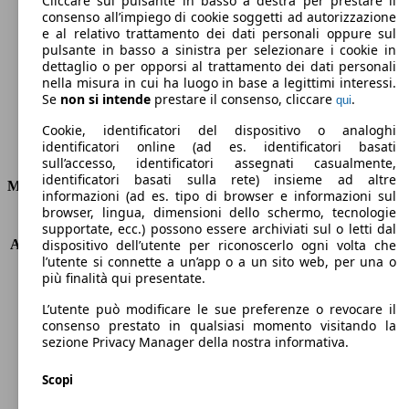
Cliccare sul pulsante in basso a destra per prestare il
consenso all’impiego di cookie soggetti ad autorizzazione
Emissioni di CO2 (combinato)*
e al relativo trattamento dei dati personali oppure sul
pulsante in basso a sinistra per selezionare i cookie in
dettaglio o per opporsi al trattamento dei dati personali
nella misura in cui ha luogo in base a legittimi interessi.
Se
non si intende
prestare il consenso, cliccare
.
qui
Ø 4.5 l/100km
Cookie, identificatori del dispositivo o analoghi
identificatori online (ad es. identificatori basati
Consumi
sull’accesso, identificatori assegnati casualmente,
identificatori basati sulla rete) insieme ad altre
Motore e Prestazioni
informazioni (ad es. tipo di browser e informazioni sul
browser, lingua, dimensioni dello schermo, tecnologie
KW (PS)
118 kW (160 PS)
supportate, ecc.) possono essere archiviati sul o letti dal
Accelerazione (0-100 km/h)
10.7s
dispositivo dell’utente per riconoscerlo ogni volta che
l’utente si connette a un’app o a un sito web, per una o
Velocità massima (km/h)
200 km/h
più finalità qui presentate.
Numero di marce
6
Coppia
360 nm
L’utente può modificare le sue preferenze o revocare il
Cilindrata
1600 ccm
consenso prestato in qualsiasi momento visitando la
sezione Privacy Manager della nostra informativa.
Carburante
Diesel
Cilindri
4
Scopi
Trasmissione
Automatico
Tipo di trazione
trazione anteriore