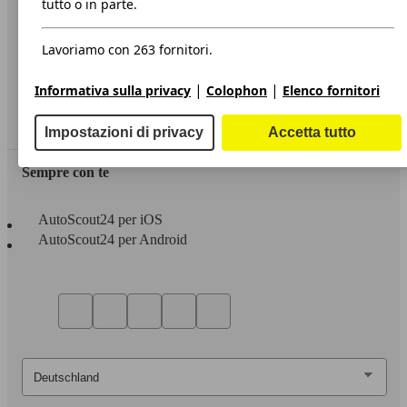
tutto o in parte.
Privacy
Lavoriamo con 263 fornitori.
Dichiarazione di Accessibilità
|
|
Informativa sulla privacy
Colophon
Elenco fornitori
Servizi
Area rivenditori
Impostazioni di privacy
Accetta tutto
Sempre con te
AutoScout24 per iOS
AutoScout24 per Android