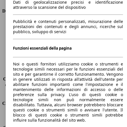
Dati di geolocalizzazione precisi e identificazione
attraverso la scansione del dispositivo
Dimensioni
Pubblicità e contenuti personalizzati, misurazione delle
Lunghezza
4410 mm
prestazioni dei contenuti e degli annunci, ricerche sul
Altezza
1650 mm
pubblico, sviluppo di servizi
Larghezza
1870 mm
Passo
2730 mm
Peso massimo
2133 kg
Funzioni essenziali della pagina
Carico massimo
-
Porte
5
Noi o questi fornitori utilizziamo cookie o strumenti e
Sedili
5
tecnologie simili necessari per le funzioni essenziali del
Carico sul tetto
-
sito e per garantirne il corretto funzionamento. Vengono
Capacità di traino (senza freni)
-
in genere utilizzati in risposta all'attività dell'utente per
abilitare funzioni importanti come l'impostazione e il
Capacità di traino (con freni)
1850 kg
mantenimento delle informazioni di accesso o delle
Volume del bagagliaio
572 - 2618 l
preferenze sulla privacy. L'uso di questi cookie o
tecnologie simili non può normalmente essere
Consumi
disabilitato. Tuttavia, alcuni browser potrebbero bloccare
questi cookie o strumenti simili o avvisare l'utente. Il
blocco di questi cookie o strumenti simili potrebbe
Emissioni di CO2*
118 g/km (komb.)
influire sulla funzionalità del sito web.
Consumo (urbano)
5.0 l/100km