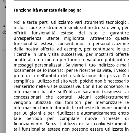
Consumo (extra-urbano)
4.3 l/100km
Consumo (combinato)*
4.5 l/100km
Funzionalità avanzate della pagina
Classe di emissione
Euro 6
Capacità del serbatoio
52 l
Noi e terze parti utilizziamo vari strumenti tecnologici,
AutoScout24 non si assume alcuna responsabilità per la correttezza
inclusi cookie e strumenti simili sul nostro sito web, per
dei dati.
offrirti funzionalità estese del sito e garantire
un'esperienza utente migliorata. Attraverso queste
Torna su
funzionalità estese, consentiamo la personalizzazione
della nostra offerta, ad esempio, per continuare le tue
ricerche in una visita successiva, per mostrarti offerte
adatte alla tua zona o per fornire e valutare pubblicità e
Benvenuti su AutoScout24, il mercato auto europeo.
messaggi personalizzati. Salviamo il tuo indirizzo e-mail
localmente se lo inserisci per le ricerche salvate, i veicoli
preferiti o nell'ambito della valutazione dei prezzi. Ciò
Società
semplifica l'utilizzo del sito web, poiché non è necessario
reinserirlo nelle visite successive. Con il tuo consenso, le
A proposito di AutoScout24
informazioni basate sull'utilizzo saranno trasmesse ai
concessionari che contatti. Alcuni cookie/strumenti
Stampa
vengono utilizzati dai fornitori per memorizzare le
informazioni fornite durante le richieste di finanziamento
Media
per 30 giorni e per riutilizzarle automaticamente entro
tale periodo per compilare nuove richieste di
Condizioni generali
finanziamento. Senza l'utilizzo di tali cookie/strumenti,
tali funzionalità estese non possono essere utilizzate in
Informazioni