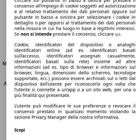
Cliccare sul pulsante in basso a destra per prestare il
consenso all’impiego di cookie soggetti ad autorizzazione
Emissioni di CO2 (combinato)*
e al relativo trattamento dei dati personali oppure sul
pulsante in basso a sinistra per selezionare i cookie in
dettaglio o per opporsi al trattamento dei dati personali
nella misura in cui ha luogo in base a legittimi interessi.
Se
non si intende
prestare il consenso, cliccare
.
qui
Ø 4.5 l/100km
Cookie, identificatori del dispositivo o analoghi
identificatori online (ad es. identificatori basati
Consumi
sull’accesso, identificatori assegnati casualmente,
identificatori basati sulla rete) insieme ad altre
Motore e Prestazioni
informazioni (ad es. tipo di browser e informazioni sul
browser, lingua, dimensioni dello schermo, tecnologie
KW (PS)
96 kW (130 PS)
supportate, ecc.) possono essere archiviati sul o letti dal
Accelerazione (0-100 km/h)
11.4s
dispositivo dell’utente per riconoscerlo ogni volta che
l’utente si connette a un’app o a un sito web, per una o
Velocità massima (km/h)
190 km/h
più finalità qui presentate.
Numero di marce
6
Coppia
320 nm
L’utente può modificare le sue preferenze o revocare il
Cilindrata
1598 ccm
consenso prestato in qualsiasi momento visitando la
sezione Privacy Manager della nostra informativa.
Carburante
Diesel
Cilindri
4
Scopi
Trasmissione
Manuale
Tipo di trazione
trazione anteriore