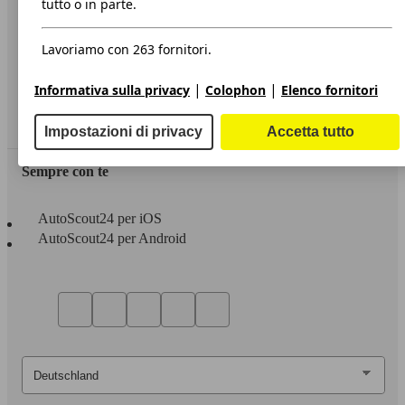
tutto o in parte.
Privacy
Lavoriamo con 263 fornitori.
Dichiarazione di Accessibilità
|
|
Informativa sulla privacy
Colophon
Elenco fornitori
Servizi
Area rivenditori
Impostazioni di privacy
Accetta tutto
Sempre con te
AutoScout24 per iOS
AutoScout24 per Android