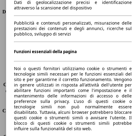
Dati di geolocalizzazione precisi e identificazione
attraverso la scansione del dispositivo
Dimensioni
Pubblicità e contenuti personalizzati, misurazione delle
Lunghezza
4410 mm
prestazioni dei contenuti e degli annunci, ricerche sul
Altezza
1650 mm
pubblico, sviluppo di servizi
Larghezza
1870 mm
Passo
2730 mm
Peso massimo
2123 kg
Funzioni essenziali della pagina
Carico massimo
-
Porte
5
Noi o questi fornitori utilizziamo cookie o strumenti e
Sedili
5
tecnologie simili necessari per le funzioni essenziali del
Carico sul tetto
-
sito e per garantirne il corretto funzionamento. Vengono
Capacità di traino (senza freni)
-
in genere utilizzati in risposta all'attività dell'utente per
abilitare funzioni importanti come l'impostazione e il
Capacità di traino (con freni)
1850 kg
mantenimento delle informazioni di accesso o delle
Volume del bagagliaio
572 - 2618 l
preferenze sulla privacy. L'uso di questi cookie o
tecnologie simili non può normalmente essere
Consumi
disabilitato. Tuttavia, alcuni browser potrebbero bloccare
questi cookie o strumenti simili o avvisare l'utente. Il
blocco di questi cookie o strumenti simili potrebbe
Emissioni di CO2*
116 g/km (komb.)
influire sulla funzionalità del sito web.
Consumo (urbano)
5.1 l/100km