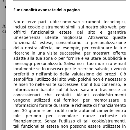
Consumo (extra-urbano)
4.1 l/100km
Consumo (combinato)*
4.5 l/100km
Funzionalità avanzate della pagina
Classe di emissione
Euro 6
Capacità del serbatoio
52 l
Noi e terze parti utilizziamo vari strumenti tecnologici,
AutoScout24 non si assume alcuna responsabilità per la correttezza
inclusi cookie e strumenti simili sul nostro sito web, per
dei dati.
offrirti funzionalità estese del sito e garantire
un'esperienza utente migliorata. Attraverso queste
Torna su
funzionalità estese, consentiamo la personalizzazione
della nostra offerta, ad esempio, per continuare le tue
ricerche in una visita successiva, per mostrarti offerte
adatte alla tua zona o per fornire e valutare pubblicità e
Benvenuti su AutoScout24, il mercato auto europeo.
messaggi personalizzati. Salviamo il tuo indirizzo e-mail
localmente se lo inserisci per le ricerche salvate, i veicoli
preferiti o nell'ambito della valutazione dei prezzi. Ciò
Società
semplifica l'utilizzo del sito web, poiché non è necessario
reinserirlo nelle visite successive. Con il tuo consenso, le
A proposito di AutoScout24
informazioni basate sull'utilizzo saranno trasmesse ai
concessionari che contatti. Alcuni cookie/strumenti
Stampa
vengono utilizzati dai fornitori per memorizzare le
informazioni fornite durante le richieste di finanziamento
Media
per 30 giorni e per riutilizzarle automaticamente entro
tale periodo per compilare nuove richieste di
Condizioni generali
finanziamento. Senza l'utilizzo di tali cookie/strumenti,
tali funzionalità estese non possono essere utilizzate in
Informazioni