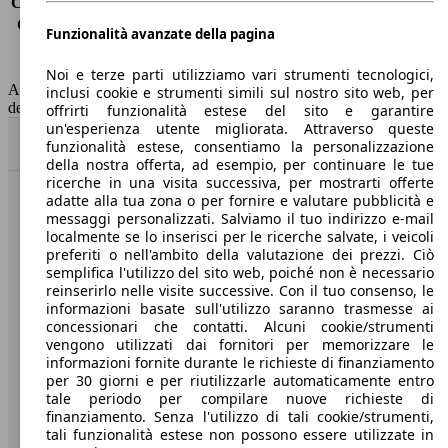
Consumo (extra-urbano)
4.3 l/100km
Consumo (combinato)*
4.5 l/100km
Funzionalità avanzate della pagina
Classe di emissione
Euro 6
Capacità del serbatoio
52 l
Noi e terze parti utilizziamo vari strumenti tecnologici,
AutoScout24 non si assume alcuna responsabilità per la correttezza
inclusi cookie e strumenti simili sul nostro sito web, per
dei dati.
offrirti funzionalità estese del sito e garantire
un'esperienza utente migliorata. Attraverso queste
Torna su
funzionalità estese, consentiamo la personalizzazione
della nostra offerta, ad esempio, per continuare le tue
ricerche in una visita successiva, per mostrarti offerte
adatte alla tua zona o per fornire e valutare pubblicità e
Benvenuti su AutoScout24, il mercato auto europeo.
messaggi personalizzati. Salviamo il tuo indirizzo e-mail
localmente se lo inserisci per le ricerche salvate, i veicoli
preferiti o nell'ambito della valutazione dei prezzi. Ciò
Società
semplifica l'utilizzo del sito web, poiché non è necessario
reinserirlo nelle visite successive. Con il tuo consenso, le
A proposito di AutoScout24
informazioni basate sull'utilizzo saranno trasmesse ai
concessionari che contatti. Alcuni cookie/strumenti
Stampa
vengono utilizzati dai fornitori per memorizzare le
informazioni fornite durante le richieste di finanziamento
Media
per 30 giorni e per riutilizzarle automaticamente entro
tale periodo per compilare nuove richieste di
Condizioni generali
finanziamento. Senza l'utilizzo di tali cookie/strumenti,
tali funzionalità estese non possono essere utilizzate in
Informazioni