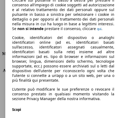
Cliccare sul pulsante in basso a destra per prestare il
consenso all’impiego di cookie soggetti ad autorizzazione
Emissioni di CO2 (combinato)*
e al relativo trattamento dei dati personali oppure sul
pulsante in basso a sinistra per selezionare i cookie in
dettaglio o per opporsi al trattamento dei dati personali
nella misura in cui ha luogo in base a legittimi interessi.
Se
non si intende
prestare il consenso, cliccare
.
qui
Ø 4.5 l/100km
Cookie, identificatori del dispositivo o analoghi
identificatori online (ad es. identificatori basati
Consumi
sull’accesso, identificatori assegnati casualmente,
identificatori basati sulla rete) insieme ad altre
Motore e Prestazioni
informazioni (ad es. tipo di browser e informazioni sul
browser, lingua, dimensioni dello schermo, tecnologie
KW (PS)
118 kW (160 PS)
supportate, ecc.) possono essere archiviati sul o letti dal
Accelerazione (0-100 km/h)
10.7s
dispositivo dell’utente per riconoscerlo ogni volta che
l’utente si connette a un’app o a un sito web, per una o
Velocità massima (km/h)
200 km/h
più finalità qui presentate.
Numero di marce
6
Coppia
360 nm
L’utente può modificare le sue preferenze o revocare il
Cilindrata
1600 ccm
consenso prestato in qualsiasi momento visitando la
sezione Privacy Manager della nostra informativa.
Carburante
Diesel
Cilindri
4
Scopi
Trasmissione
Automatico
Tipo di trazione
trazione anteriore