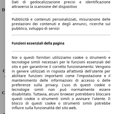
Dati di geolocalizzazione precisi e identificazione
attraverso la scansione del dispositivo
Dimensioni
Pubblicità e contenuti personalizzati, misurazione delle
Lunghezza
4410 mm
prestazioni dei contenuti e degli annunci, ricerche sul
Altezza
1650 mm
pubblico, sviluppo di servizi
Larghezza
1870 mm
Passo
2730 mm
Peso massimo
2133 kg
Funzioni essenziali della pagina
Carico massimo
-
Porte
5
Noi o questi fornitori utilizziamo cookie o strumenti e
Sedili
5
tecnologie simili necessari per le funzioni essenziali del
Carico sul tetto
-
sito e per garantirne il corretto funzionamento. Vengono
Capacità di traino (senza freni)
-
in genere utilizzati in risposta all'attività dell'utente per
abilitare funzioni importanti come l'impostazione e il
Capacità di traino (con freni)
1850 kg
mantenimento delle informazioni di accesso o delle
Volume del bagagliaio
572 l
preferenze sulla privacy. L'uso di questi cookie o
tecnologie simili non può normalmente essere
Consumi
disabilitato. Tuttavia, alcuni browser potrebbero bloccare
questi cookie o strumenti simili o avvisare l'utente. Il
blocco di questi cookie o strumenti simili potrebbe
Emissioni di CO2*
118 g/km (komb.)
influire sulla funzionalità del sito web.
Consumo (urbano)
5.0 l/100km