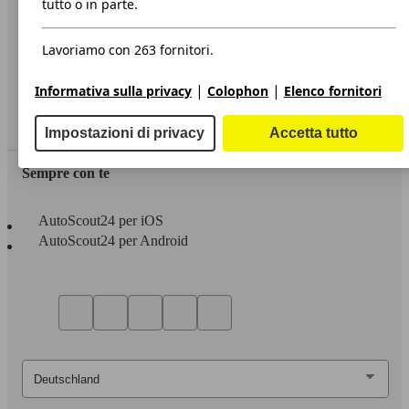
tutto o in parte.
Privacy
Lavoriamo con 263 fornitori.
Dichiarazione di Accessibilità
|
|
Informativa sulla privacy
Colophon
Elenco fornitori
Servizi
Area rivenditori
Impostazioni di privacy
Accetta tutto
Sempre con te
AutoScout24 per iOS
AutoScout24 per Android