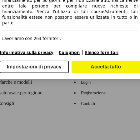
finanziamento per 30 giorni e per riutilizzarle automaticamente
entro tale periodo per compilare nuove richieste di
 dati.
finanziamento. Senza l'utilizzo di tali cookie/strumenti, tali
funzionalità estese non possono essere utilizzate in tutto o in
parte.
Lavoriamo con 263 fornitori.
ropeo.
|
|
Informativa sulla privacy
Colophon
Elenco fornitori
Area rivenditori
Impostazioni di privacy
Accetta tutto
Contatti
Servizi per i dealer
arche e modelli
Login
uto usate per regione
Registrazione
onsigli
Contatti