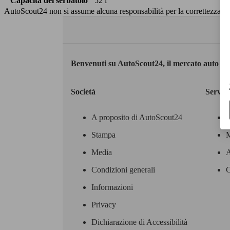
Capacità del serbatoio
52 l
AutoScout24 non si assume alcuna responsabilità per la correttezza dei
Benvenuti su AutoScout24, il mercato auto eu
Società
Servizi
A proposito di AutoScout24
Stampa
M
Media
A
Condizioni generali
C
Informazioni
Privacy
Dichiarazione di Accessibilità