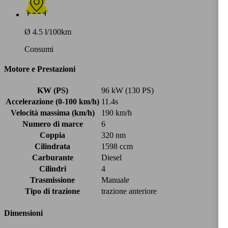
Ø 4.5 l/100km
Consumi
Motore e Prestazioni
KW (PS)
96 kW (130 PS)
Accelerazione (0-100 km/h)
11.4s
Velocità massima (km/h)
190 km/h
Numero di marce
6
Coppia
320 nm
Cilindrata
1598 ccm
Carburante
Diesel
Cilindri
4
Trasmissione
Manuale
Tipo di trazione
trazione anteriore
Dimensioni