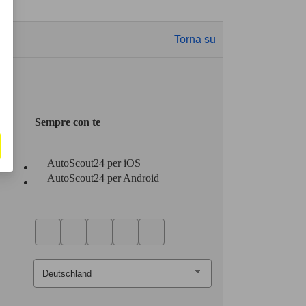
Torna su
Sempre con te
AutoScout24 per iOS
AutoScout24 per Android