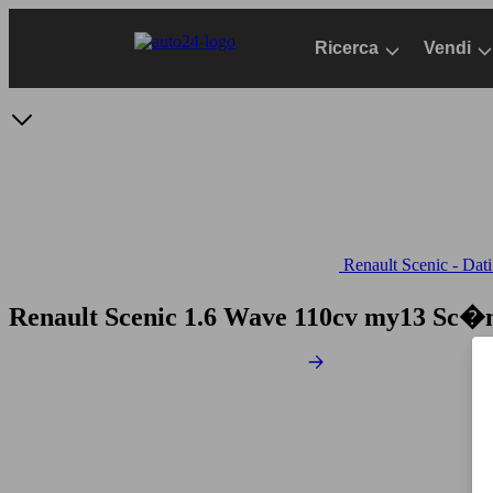
Passa
al
Ricerca
Vendi
contenuto
principale
Renault Scenic - Dati
Renault Scenic 1.6 Wave 110cv my13
Sc�n