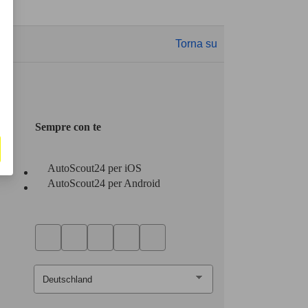
Torna su
Sempre con te
AutoScout24 per iOS
AutoScout24 per Android