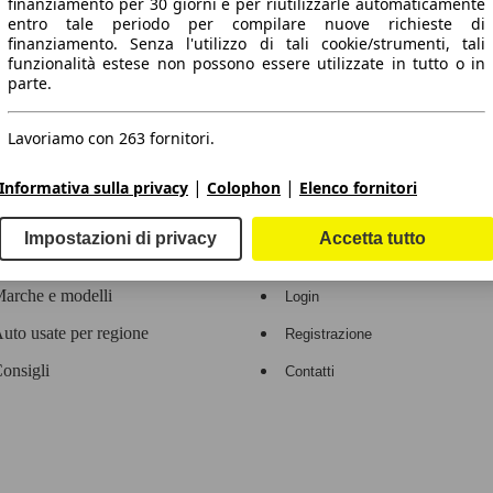
finanziamento per 30 giorni e per riutilizzarle automaticamente
entro tale periodo per compilare nuove richieste di
 dati.
finanziamento. Senza l'utilizzo di tali cookie/strumenti, tali
funzionalità estese non possono essere utilizzate in tutto o in
parte.
Lavoriamo con 263 fornitori.
ropeo.
|
|
Informativa sulla privacy
Colophon
Elenco fornitori
Area rivenditori
Impostazioni di privacy
Accetta tutto
Contatti
Servizi per i dealer
arche e modelli
Login
uto usate per regione
Registrazione
onsigli
Contatti