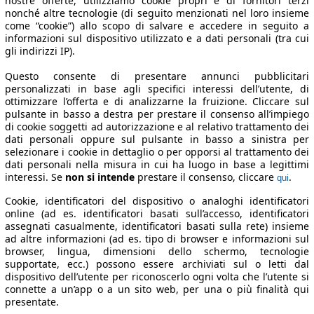
nostre offerte, utilizziamo cookie propri e di fornitori terzi
nonché altre tecnologie (di seguito menzionati nel loro insieme
come “cookie”) allo scopo di salvare e accedere in seguito a
informazioni sul dispositivo utilizzato e a dati personali (tra cui
gli indirizzi IP).
Questo consente di presentare annunci pubblicitari
personalizzati in base agli specifici interessi dell’utente, di
ottimizzare l’offerta e di analizzarne la fruizione. Cliccare sul
pulsante in basso a destra per prestare il consenso all’impiego
di cookie soggetti ad autorizzazione e al relativo trattamento dei
dati personali oppure sul pulsante in basso a sinistra per
selezionare i cookie in dettaglio o per opporsi al trattamento dei
dati personali nella misura in cui ha luogo in base a legittimi
interessi. Se
non si intende
prestare il consenso, cliccare
.
qui
Cookie, identificatori del dispositivo o analoghi identificatori
online (ad es. identificatori basati sull’accesso, identificatori
assegnati casualmente, identificatori basati sulla rete) insieme
ad altre informazioni (ad es. tipo di browser e informazioni sul
browser, lingua, dimensioni dello schermo, tecnologie
supportate, ecc.) possono essere archiviati sul o letti dal
dispositivo dell’utente per riconoscerlo ogni volta che l’utente si
connette a un’app o a un sito web, per una o più finalità qui
presentate.