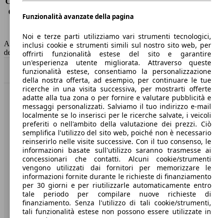
Consumo (extra-urbano)
4.3 l/100km
Consumo (combinato)*
4.8 l/100km
Funzionalità avanzate della pagina
Classe di emissione
Euro 6
Capacità del serbatoio
52 l
Noi e terze parti utilizziamo vari strumenti tecnologici,
AutoScout24 non si assume alcuna responsabilità per la correttezza
inclusi cookie e strumenti simili sul nostro sito web, per
dei dati.
offrirti funzionalità estese del sito e garantire
un'esperienza utente migliorata. Attraverso queste
Torna su
funzionalità estese, consentiamo la personalizzazione
della nostra offerta, ad esempio, per continuare le tue
ricerche in una visita successiva, per mostrarti offerte
adatte alla tua zona o per fornire e valutare pubblicità e
Benvenuti su AutoScout24, il mercato auto europeo.
messaggi personalizzati. Salviamo il tuo indirizzo e-mail
localmente se lo inserisci per le ricerche salvate, i veicoli
preferiti o nell'ambito della valutazione dei prezzi. Ciò
Società
semplifica l'utilizzo del sito web, poiché non è necessario
reinserirlo nelle visite successive. Con il tuo consenso, le
A proposito di AutoScout24
informazioni basate sull'utilizzo saranno trasmesse ai
concessionari che contatti. Alcuni cookie/strumenti
Stampa
vengono utilizzati dai fornitori per memorizzare le
informazioni fornite durante le richieste di finanziamento
Media
per 30 giorni e per riutilizzarle automaticamente entro
tale periodo per compilare nuove richieste di
Condizioni generali
finanziamento. Senza l'utilizzo di tali cookie/strumenti,
tali funzionalità estese non possono essere utilizzate in
Informazioni