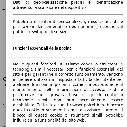
Dati di geolocalizzazione precisi e identificazione
attraverso la scansione del dispositivo
Dimensioni
Pubblicità e contenuti personalizzati, misurazione delle
Lunghezza
4410 mm
prestazioni dei contenuti e degli annunci, ricerche sul
Altezza
1650 mm
pubblico, sviluppo di servizi
Larghezza
1870 mm
Passo
2730 mm
Peso massimo
-
Funzioni essenziali della pagina
Carico massimo
-
Porte
5
Noi o questi fornitori utilizziamo cookie o strumenti e
Sedili
5
tecnologie simili necessari per le funzioni essenziali del
Carico sul tetto
-
sito e per garantirne il corretto funzionamento. Vengono
Capacità di traino (senza freni)
-
in genere utilizzati in risposta all'attività dell'utente per
abilitare funzioni importanti come l'impostazione e il
Capacità di traino (con freni)
-
mantenimento delle informazioni di accesso o delle
Volume del bagagliaio
572 - 2618 l
preferenze sulla privacy. L'uso di questi cookie o
tecnologie simili non può normalmente essere
Consumi
disabilitato. Tuttavia, alcuni browser potrebbero bloccare
questi cookie o strumenti simili o avvisare l'utente. Il
blocco di questi cookie o strumenti simili potrebbe
Emissioni di CO2*
127 g/km (komb.)
influire sulla funzionalità del sito web.
Consumo (urbano)
5.7 l/100km