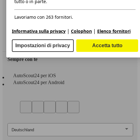
tutto o in parte.
Privacy
Lavoriamo con 263 fornitori.
Dichiarazione di Accessibilità
|
|
Informativa sulla privacy
Colophon
Elenco fornitori
Servizi
Area rivenditori
Impostazioni di privacy
Accetta tutto
Sempre con te
AutoScout24 per iOS
AutoScout24 per Android