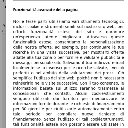
Consumo (extra-urbano)
4.2 l/100km
Consumo (combinato)*
4.8 l/100km
Funzionalità avanzate della pagina
Classe di emissione
Euro 6
Capacità del serbatoio
52 l
Noi e terze parti utilizziamo vari strumenti tecnologici,
AutoScout24 non si assume alcuna responsabilità per la correttezza
inclusi cookie e strumenti simili sul nostro sito web, per
dei dati.
offrirti funzionalità estese del sito e garantire
un'esperienza utente migliorata. Attraverso queste
Torna su
funzionalità estese, consentiamo la personalizzazione
della nostra offerta, ad esempio, per continuare le tue
ricerche in una visita successiva, per mostrarti offerte
adatte alla tua zona o per fornire e valutare pubblicità e
Benvenuti su AutoScout24, il mercato auto europeo.
messaggi personalizzati. Salviamo il tuo indirizzo e-mail
localmente se lo inserisci per le ricerche salvate, i veicoli
preferiti o nell'ambito della valutazione dei prezzi. Ciò
Società
semplifica l'utilizzo del sito web, poiché non è necessario
reinserirlo nelle visite successive. Con il tuo consenso, le
A proposito di AutoScout24
informazioni basate sull'utilizzo saranno trasmesse ai
concessionari che contatti. Alcuni cookie/strumenti
Stampa
vengono utilizzati dai fornitori per memorizzare le
informazioni fornite durante le richieste di finanziamento
Media
per 30 giorni e per riutilizzarle automaticamente entro
tale periodo per compilare nuove richieste di
Condizioni generali
finanziamento. Senza l'utilizzo di tali cookie/strumenti,
tali funzionalità estese non possono essere utilizzate in
Informazioni