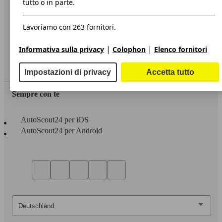
tutto o in parte.
Privacy
Lavoriamo con 263 fornitori.
Dichiarazione di Accessibilità
|
|
Informativa sulla privacy
Colophon
Elenco fornitori
Servizi
Area rivenditori
Impostazioni di privacy
Accetta tutto
Sempre con te
AutoScout24 per iOS
AutoScout24 per Android