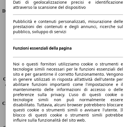
Dati di geolocalizzazione precisi e identificazione
attraverso la scansione del dispositivo
Dimensioni
Pubblicità e contenuti personalizzati, misurazione delle
Lunghezza
4410 mm
prestazioni dei contenuti e degli annunci, ricerche sul
Altezza
1650 mm
pubblico, sviluppo di servizi
Larghezza
1870 mm
Passo
2730 mm
Peso massimo
-
Funzioni essenziali della pagina
Carico massimo
-
Porte
5
Noi o questi fornitori utilizziamo cookie o strumenti e
Sedili
5
tecnologie simili necessari per le funzioni essenziali del
Carico sul tetto
-
sito e per garantirne il corretto funzionamento. Vengono
Capacità di traino (senza freni)
-
in genere utilizzati in risposta all'attività dell'utente per
abilitare funzioni importanti come l'impostazione e il
Capacità di traino (con freni)
-
mantenimento delle informazioni di accesso o delle
Volume del bagagliaio
572 - 2618 l
preferenze sulla privacy. L'uso di questi cookie o
tecnologie simili non può normalmente essere
Consumi
disabilitato. Tuttavia, alcuni browser potrebbero bloccare
questi cookie o strumenti simili o avvisare l'utente. Il
blocco di questi cookie o strumenti simili potrebbe
Emissioni di CO2*
127 g/km (komb.)
influire sulla funzionalità del sito web.
Consumo (urbano)
5.8 l/100km