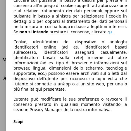
Cliccare sul pulsante in basso a destra per prestare il
consenso all’impiego di cookie soggetti ad autorizzazione
Emissioni di CO2 (combinato)*
e al relativo trattamento dei dati personali oppure sul
pulsante in basso a sinistra per selezionare i cookie in
dettaglio o per opporsi al trattamento dei dati personali
nella misura in cui ha luogo in base a legittimi interessi.
Se
non si intende
prestare il consenso, cliccare
.
qui
Ø 4.8 l/100km
Cookie, identificatori del dispositivo o analoghi
identificatori online (ad es. identificatori basati
Consumi
sull’accesso, identificatori assegnati casualmente,
identificatori basati sulla rete) insieme ad altre
Motore e Prestazioni
informazioni (ad es. tipo di browser e informazioni sul
browser, lingua, dimensioni dello schermo, tecnologie
KW (PS)
88 kW (120 PS)
supportate, ecc.) possono essere archiviati sul o letti dal
Accelerazione (0-100 km/h)
14.2s
dispositivo dell’utente per riconoscerlo ogni volta che
l’utente si connette a un’app o a un sito web, per una o
Velocità massima (km/h)
193 km/h
più finalità qui presentate.
Numero di marce
6
Coppia
300 nm
L’utente può modificare le sue preferenze o revocare il
Cilindrata
1749 ccm
consenso prestato in qualsiasi momento visitando la
sezione Privacy Manager della nostra informativa.
Carburante
Diesel
Cilindri
4
Scopi
Trasmissione
Manuale
Tipo di trazione
trazione anteriore