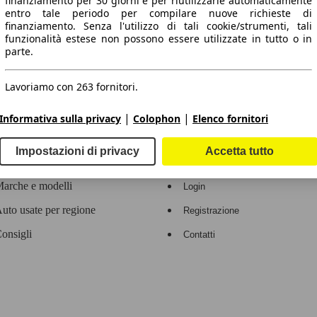
finanziamento per 30 giorni e per riutilizzarle automaticamente
entro tale periodo per compilare nuove richieste di
 dati.
finanziamento. Senza l'utilizzo di tali cookie/strumenti, tali
funzionalità estese non possono essere utilizzate in tutto o in
parte.
Lavoriamo con 263 fornitori.
ropeo.
|
|
Informativa sulla privacy
Colophon
Elenco fornitori
Area rivenditori
Impostazioni di privacy
Accetta tutto
Contatti
Servizi per i dealer
arche e modelli
Login
uto usate per regione
Registrazione
onsigli
Contatti