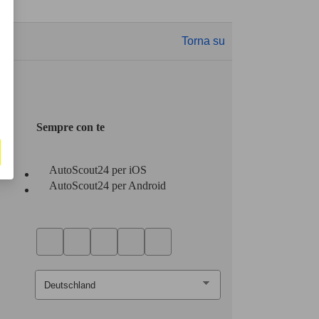
Torna su
Sempre con te
AutoScout24 per iOS
AutoScout24 per Android