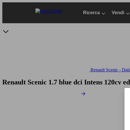
Passa
al
Ricerca
Vendi
contenuto
principale
Renault Scenic - Dati
Renault Scenic 1.7 blue dci Intens 120cv e