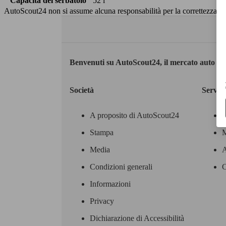
Capacità del serbatoio
52 l
AutoScout24 non si assume alcuna responsabilità per la correttezza dei
Benvenuti su AutoScout24, il mercato auto eu
Società
Servizi
A proposito di AutoScout24
Stampa
M
Media
A
Condizioni generali
C
Informazioni
Privacy
Dichiarazione di Accessibilità