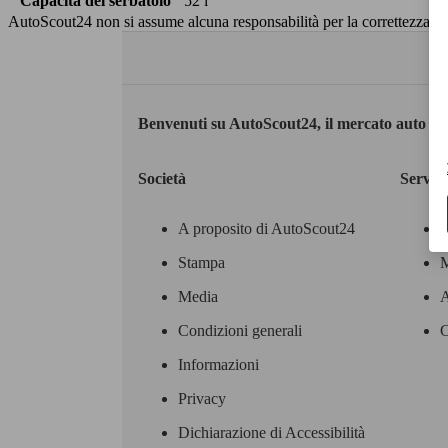
Capacità del serbatoio
52 l
AutoScout24 non si assume alcuna responsabilità per la correttezza dei
Benvenuti su AutoScout24, il mercato auto eu
Società
Servizi
A proposito di AutoScout24
Stampa
M
Media
A
Condizioni generali
C
Informazioni
Privacy
Dichiarazione di Accessibilità