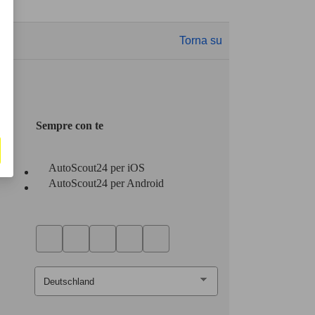
Torna su
Sempre con te
AutoScout24 per iOS
AutoScout24 per Android