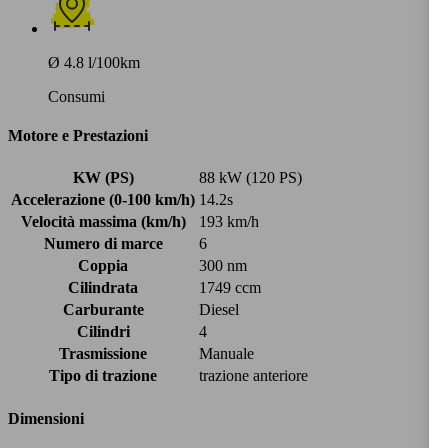
Ø 4.8 l/100km
Consumi
Motore e Prestazioni
KW (PS)
88 kW (120 PS)
Accelerazione (0-100 km/h)
14.2s
Velocità massima (km/h)
193 km/h
Numero di marce
6
Coppia
300 nm
Cilindrata
1749 ccm
Carburante
Diesel
Cilindri
4
Trasmissione
Manuale
Tipo di trazione
trazione anteriore
Dimensioni