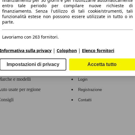
finanziamento per 30 giorni e per riutilizzarle automaticamente
entro tale periodo per compilare nuove richieste di
 dati.
finanziamento. Senza l'utilizzo di tali cookie/strumenti, tali
funzionalità estese non possono essere utilizzate in tutto o in
parte.
Lavoriamo con 263 fornitori.
ropeo.
|
|
Informativa sulla privacy
Colophon
Elenco fornitori
Area rivenditori
Impostazioni di privacy
Accetta tutto
Contatti
Servizi per i dealer
arche e modelli
Login
uto usate per regione
Registrazione
onsigli
Contatti