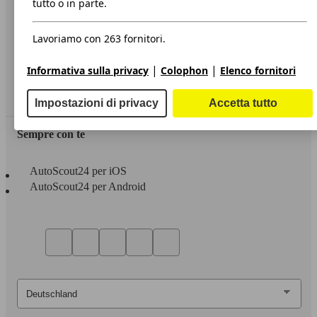
tutto o in parte.
Privacy
Lavoriamo con 263 fornitori.
Dichiarazione di Accessibilità
|
|
Informativa sulla privacy
Colophon
Elenco fornitori
Servizi
Area rivenditori
Impostazioni di privacy
Accetta tutto
Sempre con te
AutoScout24 per iOS
AutoScout24 per Android