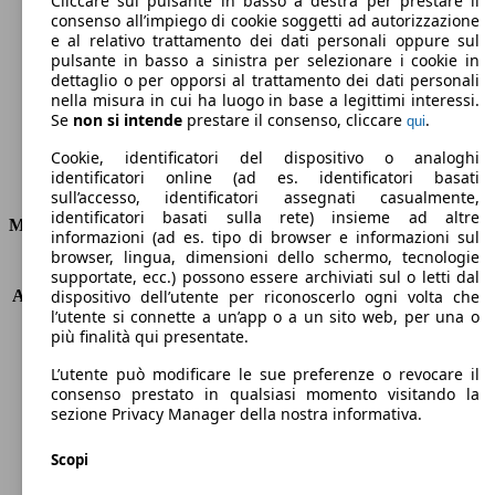
Cliccare sul pulsante in basso a destra per prestare il
consenso all’impiego di cookie soggetti ad autorizzazione
Emissioni di CO2 (combinato)*
e al relativo trattamento dei dati personali oppure sul
pulsante in basso a sinistra per selezionare i cookie in
dettaglio o per opporsi al trattamento dei dati personali
nella misura in cui ha luogo in base a legittimi interessi.
Se
non si intende
prestare il consenso, cliccare
.
qui
Ø 4.8 l/100km
Cookie, identificatori del dispositivo o analoghi
identificatori online (ad es. identificatori basati
Consumi
sull’accesso, identificatori assegnati casualmente,
identificatori basati sulla rete) insieme ad altre
Motore e Prestazioni
informazioni (ad es. tipo di browser e informazioni sul
browser, lingua, dimensioni dello schermo, tecnologie
KW (PS)
110 kW (150 PS)
supportate, ecc.) possono essere archiviati sul o letti dal
Accelerazione (0-100 km/h)
10.4s
dispositivo dell’utente per riconoscerlo ogni volta che
l’utente si connette a un’app o a un sito web, per una o
Velocità massima (km/h)
208 km/h
più finalità qui presentate.
Numero di marce
6
Coppia
340 nm
L’utente può modificare le sue preferenze o revocare il
Cilindrata
1749 ccm
consenso prestato in qualsiasi momento visitando la
sezione Privacy Manager della nostra informativa.
Carburante
Diesel
Cilindri
4
Scopi
Trasmissione
Automatico
Tipo di trazione
trazione anteriore