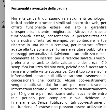
Consumo (extra-urbano)
4.3 l/100km
Consumo (combinato)*
4.8 l/100km
Funzionalità avanzate della pagina
Classe di emissione
Euro 6
Capacità del serbatoio
52 l
Noi e terze parti utilizziamo vari strumenti tecnologici,
AutoScout24 non si assume alcuna responsabilità per la correttezza
inclusi cookie e strumenti simili sul nostro sito web, per
dei dati.
offrirti funzionalità estese del sito e garantire
un'esperienza utente migliorata. Attraverso queste
Torna su
funzionalità estese, consentiamo la personalizzazione
della nostra offerta, ad esempio, per continuare le tue
ricerche in una visita successiva, per mostrarti offerte
adatte alla tua zona o per fornire e valutare pubblicità e
Benvenuti su AutoScout24, il mercato auto europeo.
messaggi personalizzati. Salviamo il tuo indirizzo e-mail
localmente se lo inserisci per le ricerche salvate, i veicoli
preferiti o nell'ambito della valutazione dei prezzi. Ciò
Società
semplifica l'utilizzo del sito web, poiché non è necessario
reinserirlo nelle visite successive. Con il tuo consenso, le
A proposito di AutoScout24
informazioni basate sull'utilizzo saranno trasmesse ai
concessionari che contatti. Alcuni cookie/strumenti
Stampa
vengono utilizzati dai fornitori per memorizzare le
informazioni fornite durante le richieste di finanziamento
Media
per 30 giorni e per riutilizzarle automaticamente entro
tale periodo per compilare nuove richieste di
Condizioni generali
finanziamento. Senza l'utilizzo di tali cookie/strumenti,
tali funzionalità estese non possono essere utilizzate in
Informazioni