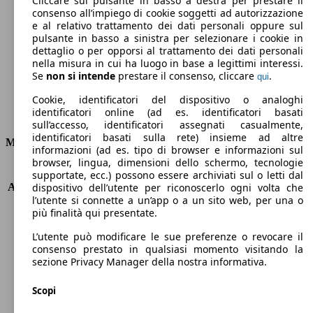
Cliccare sul pulsante in basso a destra per prestare il
consenso all’impiego di cookie soggetti ad autorizzazione
Emissioni di CO2 (combinato)*
e al relativo trattamento dei dati personali oppure sul
pulsante in basso a sinistra per selezionare i cookie in
dettaglio o per opporsi al trattamento dei dati personali
nella misura in cui ha luogo in base a legittimi interessi.
Se
non si intende
prestare il consenso, cliccare
.
qui
Ø 4.8 l/100km
Cookie, identificatori del dispositivo o analoghi
identificatori online (ad es. identificatori basati
Consumi
sull’accesso, identificatori assegnati casualmente,
identificatori basati sulla rete) insieme ad altre
Motore e Prestazioni
informazioni (ad es. tipo di browser e informazioni sul
browser, lingua, dimensioni dello schermo, tecnologie
KW (PS)
110 kW (150 PS)
supportate, ecc.) possono essere archiviati sul o letti dal
Accelerazione (0-100 km/h)
10.4s
dispositivo dell’utente per riconoscerlo ogni volta che
l’utente si connette a un’app o a un sito web, per una o
Velocità massima (km/h)
208 km/h
più finalità qui presentate.
Numero di marce
6
Coppia
340 nm
L’utente può modificare le sue preferenze o revocare il
Cilindrata
1749 ccm
consenso prestato in qualsiasi momento visitando la
sezione Privacy Manager della nostra informativa.
Carburante
Diesel
Cilindri
4
Scopi
Trasmissione
Automatico
Tipo di trazione
trazione anteriore