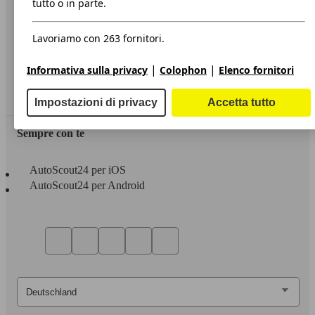
tutto o in parte.
Privacy
Lavoriamo con 263 fornitori.
Dichiarazione di Accessibilità
|
|
Informativa sulla privacy
Colophon
Elenco fornitori
Servizi
Area rivenditori
Impostazioni di privacy
Accetta tutto
Sempre con te
AutoScout24 per iOS
AutoScout24 per Android