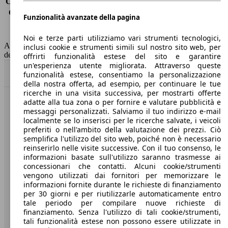
Consumo (extra-urbano)
4.3 l/100km
Consumo (combinato)*
4.8 l/100km
Funzionalità avanzate della pagina
Classe di emissione
Euro 6
Capacità del serbatoio
52 l
Noi e terze parti utilizziamo vari strumenti tecnologici,
AutoScout24 non si assume alcuna responsabilità per la correttezza
inclusi cookie e strumenti simili sul nostro sito web, per
dei dati.
offrirti funzionalità estese del sito e garantire
un'esperienza utente migliorata. Attraverso queste
Torna su
funzionalità estese, consentiamo la personalizzazione
della nostra offerta, ad esempio, per continuare le tue
ricerche in una visita successiva, per mostrarti offerte
adatte alla tua zona o per fornire e valutare pubblicità e
Benvenuti su AutoScout24, il mercato auto europeo.
messaggi personalizzati. Salviamo il tuo indirizzo e-mail
localmente se lo inserisci per le ricerche salvate, i veicoli
preferiti o nell'ambito della valutazione dei prezzi. Ciò
Società
semplifica l'utilizzo del sito web, poiché non è necessario
reinserirlo nelle visite successive. Con il tuo consenso, le
A proposito di AutoScout24
informazioni basate sull'utilizzo saranno trasmesse ai
concessionari che contatti. Alcuni cookie/strumenti
Stampa
vengono utilizzati dai fornitori per memorizzare le
informazioni fornite durante le richieste di finanziamento
Media
per 30 giorni e per riutilizzarle automaticamente entro
tale periodo per compilare nuove richieste di
Condizioni generali
finanziamento. Senza l'utilizzo di tali cookie/strumenti,
tali funzionalità estese non possono essere utilizzate in
Informazioni