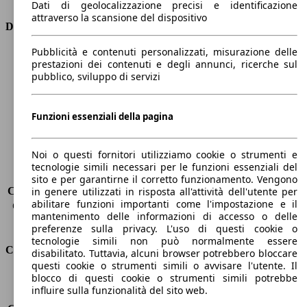
Dati di geolocalizzazione precisi e identificazione
attraverso la scansione del dispositivo
Dimensioni
Pubblicità e contenuti personalizzati, misurazione delle
Lunghezza
4410 mm
prestazioni dei contenuti e degli annunci, ricerche sul
Altezza
1650 mm
pubblico, sviluppo di servizi
Larghezza
1870 mm
Passo
2730 mm
Peso massimo
-
Funzioni essenziali della pagina
Carico massimo
-
Porte
5
Noi o questi fornitori utilizziamo cookie o strumenti e
Sedili
5
tecnologie simili necessari per le funzioni essenziali del
Carico sul tetto
-
sito e per garantirne il corretto funzionamento. Vengono
Capacità di traino (senza freni)
-
in genere utilizzati in risposta all'attività dell'utente per
abilitare funzioni importanti come l'impostazione e il
Capacità di traino (con freni)
-
mantenimento delle informazioni di accesso o delle
Volume del bagagliaio
572 - 2618 l
preferenze sulla privacy. L'uso di questi cookie o
tecnologie simili non può normalmente essere
Consumi
disabilitato. Tuttavia, alcuni browser potrebbero bloccare
questi cookie o strumenti simili o avvisare l'utente. Il
blocco di questi cookie o strumenti simili potrebbe
Emissioni di CO2*
127 g/km (komb.)
influire sulla funzionalità del sito web.
Consumo (urbano)
5.7 l/100km