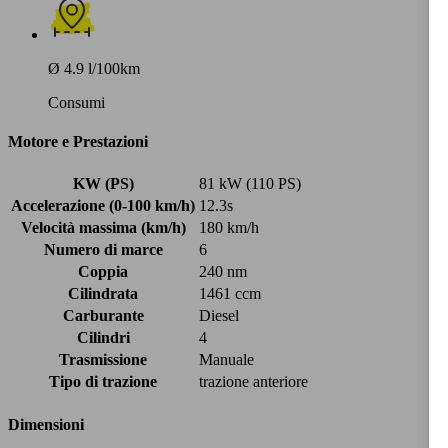
Ø 4.9 l/100km
Consumi
Motore e Prestazioni
KW (PS)
81 kW (110 PS)
Accelerazione (0-100 km/h)
12.3s
Velocità massima (km/h)
180 km/h
Numero di marce
6
Coppia
240 nm
Cilindrata
1461 ccm
Carburante
Diesel
Cilindri
4
Trasmissione
Manuale
Tipo di trazione
trazione anteriore
Dimensioni