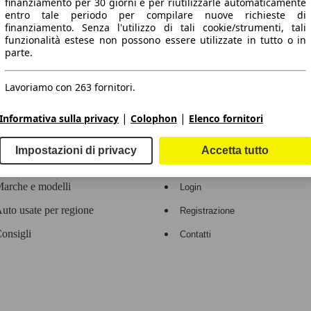
finanziamento per 30 giorni e per riutilizzarle automaticamente
entro tale periodo per compilare nuove richieste di
 dati.
finanziamento. Senza l'utilizzo di tali cookie/strumenti, tali
funzionalità estese non possono essere utilizzate in tutto o in
parte.
Lavoriamo con 263 fornitori.
ropeo.
|
|
Informativa sulla privacy
Colophon
Elenco fornitori
Area rivenditori
Impostazioni di privacy
Accetta tutto
Contatti
Servizi per i dealer
arche e modelli
Login
uto usate per regione
Registrazione
onsigli
Contatti