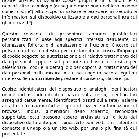
nostre offerte, utilizziamo cookie propri e di fornitori terzi
nonché altre tecnologie (di seguito menzionati nel loro insieme
come “cookie”) allo scopo di salvare e accedere in seguito a
informazioni sul dispositivo utilizzato e a dati personali (tra cui
gli indirizzi IP).
Questo consente di presentare annunci pubblicitari
personalizzati in base agli specifici interessi dell’utente, di
ottimizzare l’offerta e di analizzarne la fruizione. Cliccare sul
pulsante in basso a destra per prestare il consenso all’impiego
di cookie soggetti ad autorizzazione e al relativo trattamento dei
dati personali oppure sul pulsante in basso a sinistra per
selezionare i cookie in dettaglio o per opporsi al trattamento dei
dati personali nella misura in cui ha luogo in base a legittimi
interessi. Se
non si intende
prestare il consenso, cliccare
.
qui
Cookie, identificatori del dispositivo o analoghi identificatori
online (ad es. identificatori basati sull’accesso, identificatori
assegnati casualmente, identificatori basati sulla rete) insieme
ad altre informazioni (ad es. tipo di browser e informazioni sul
browser, lingua, dimensioni dello schermo, tecnologie
supportate, ecc.) possono essere archiviati sul o letti dal
dispositivo dell’utente per riconoscerlo ogni volta che l’utente si
connette a un’app o a un sito web, per una o più finalità qui
presentate.