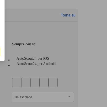
Torna su
Sempre con te
AutoScout24 per iOS
AutoScout24 per Android