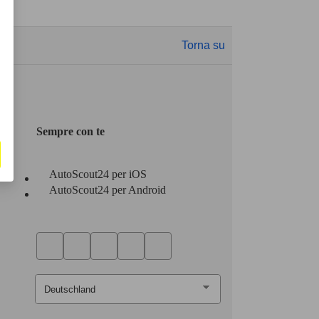
Torna su
Sempre con te
AutoScout24 per iOS
AutoScout24 per Android