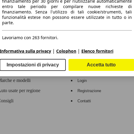
finanziamento per 30 giorni e per riutilizzarle automaticamente
entro tale periodo per compilare nuove richieste di
 dati.
finanziamento. Senza l'utilizzo di tali cookie/strumenti, tali
funzionalità estese non possono essere utilizzate in tutto o in
parte.
Lavoriamo con 263 fornitori.
ropeo.
|
|
Informativa sulla privacy
Colophon
Elenco fornitori
Area rivenditori
Impostazioni di privacy
Accetta tutto
Contatti
Servizi per i dealer
arche e modelli
Login
uto usate per regione
Registrazione
onsigli
Contatti