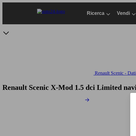
Passa
al
Ricerca
Vendi
contenuto
principale
Renault Scenic - Dati
Renault Scenic X-Mod 1.5 dci Limited nav