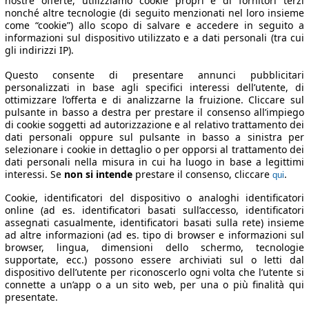
nostre offerte, utilizziamo cookie propri e di fornitori terzi
nonché altre tecnologie (di seguito menzionati nel loro insieme
come “cookie”) allo scopo di salvare e accedere in seguito a
informazioni sul dispositivo utilizzato e a dati personali (tra cui
gli indirizzi IP).
Questo consente di presentare annunci pubblicitari
personalizzati in base agli specifici interessi dell’utente, di
ottimizzare l’offerta e di analizzarne la fruizione. Cliccare sul
pulsante in basso a destra per prestare il consenso all’impiego
di cookie soggetti ad autorizzazione e al relativo trattamento dei
dati personali oppure sul pulsante in basso a sinistra per
selezionare i cookie in dettaglio o per opporsi al trattamento dei
dati personali nella misura in cui ha luogo in base a legittimi
interessi. Se
non si intende
prestare il consenso, cliccare
.
qui
Cookie, identificatori del dispositivo o analoghi identificatori
online (ad es. identificatori basati sull’accesso, identificatori
assegnati casualmente, identificatori basati sulla rete) insieme
ad altre informazioni (ad es. tipo di browser e informazioni sul
browser, lingua, dimensioni dello schermo, tecnologie
supportate, ecc.) possono essere archiviati sul o letti dal
dispositivo dell’utente per riconoscerlo ogni volta che l’utente si
connette a un’app o a un sito web, per una o più finalità qui
presentate.