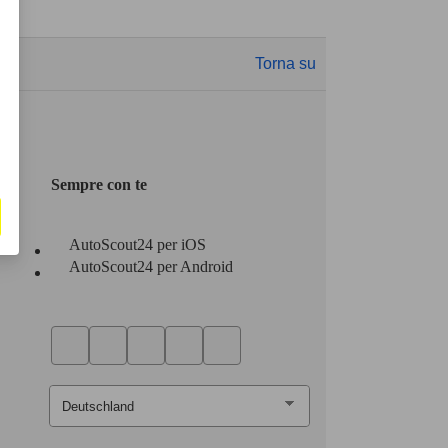
Torna su
Sempre con te
AutoScout24 per iOS
AutoScout24 per Android