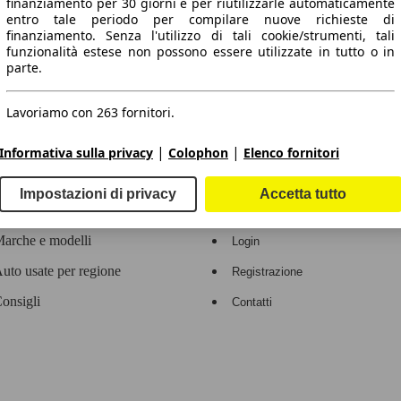
finanziamento per 30 giorni e per riutilizzarle automaticamente
entro tale periodo per compilare nuove richieste di
 dati.
finanziamento. Senza l'utilizzo di tali cookie/strumenti, tali
funzionalità estese non possono essere utilizzate in tutto o in
parte.
Lavoriamo con 263 fornitori.
ropeo.
|
|
Informativa sulla privacy
Colophon
Elenco fornitori
Area rivenditori
Impostazioni di privacy
Accetta tutto
Contatti
Servizi per i dealer
arche e modelli
Login
uto usate per regione
Registrazione
onsigli
Contatti