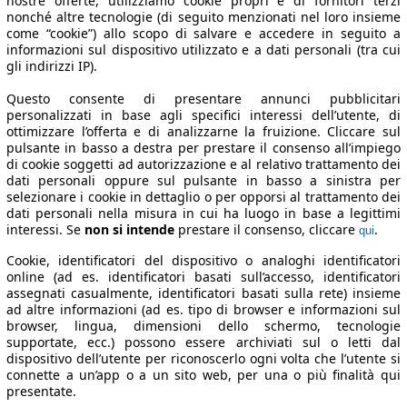
nostre offerte, utilizziamo cookie propri e di fornitori terzi
nonché altre tecnologie (di seguito menzionati nel loro insieme
come “cookie”) allo scopo di salvare e accedere in seguito a
informazioni sul dispositivo utilizzato e a dati personali (tra cui
gli indirizzi IP).
Questo consente di presentare annunci pubblicitari
personalizzati in base agli specifici interessi dell’utente, di
ottimizzare l’offerta e di analizzarne la fruizione. Cliccare sul
pulsante in basso a destra per prestare il consenso all’impiego
di cookie soggetti ad autorizzazione e al relativo trattamento dei
dati personali oppure sul pulsante in basso a sinistra per
selezionare i cookie in dettaglio o per opporsi al trattamento dei
dati personali nella misura in cui ha luogo in base a legittimi
interessi. Se
non si intende
prestare il consenso, cliccare
.
qui
Cookie, identificatori del dispositivo o analoghi identificatori
online (ad es. identificatori basati sull’accesso, identificatori
assegnati casualmente, identificatori basati sulla rete) insieme
ad altre informazioni (ad es. tipo di browser e informazioni sul
browser, lingua, dimensioni dello schermo, tecnologie
supportate, ecc.) possono essere archiviati sul o letti dal
dispositivo dell’utente per riconoscerlo ogni volta che l’utente si
connette a un’app o a un sito web, per una o più finalità qui
presentate.