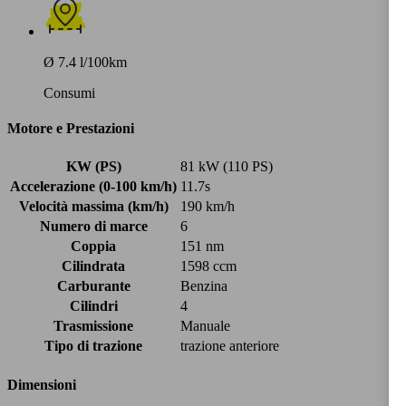
Ø 7.4 l/100km
Consumi
Motore e Prestazioni
KW (PS)
81 kW (110 PS)
Accelerazione (0-100 km/h)
11.7s
Velocità massima (km/h)
190 km/h
Numero di marce
6
Coppia
151 nm
Cilindrata
1598 ccm
Carburante
Benzina
Cilindri
4
Trasmissione
Manuale
Tipo di trazione
trazione anteriore
Dimensioni