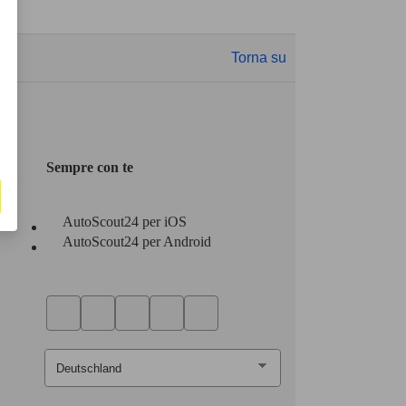
Torna su
Sempre con te
AutoScout24 per iOS
AutoScout24 per Android