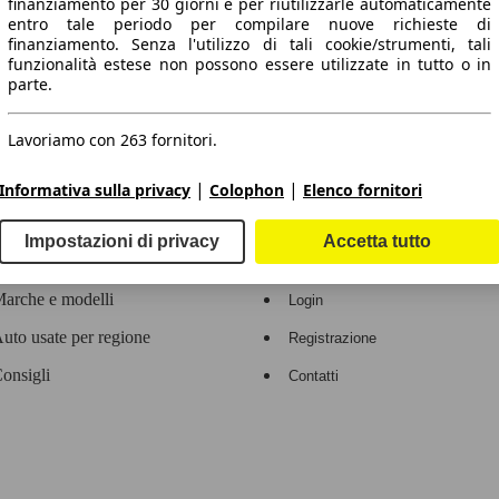
finanziamento per 30 giorni e per riutilizzarle automaticamente
entro tale periodo per compilare nuove richieste di
 dati.
finanziamento. Senza l'utilizzo di tali cookie/strumenti, tali
funzionalità estese non possono essere utilizzate in tutto o in
parte.
Lavoriamo con 263 fornitori.
ropeo.
|
|
Informativa sulla privacy
Colophon
Elenco fornitori
Area rivenditori
Impostazioni di privacy
Accetta tutto
Contatti
Servizi per i dealer
arche e modelli
Login
uto usate per regione
Registrazione
onsigli
Contatti