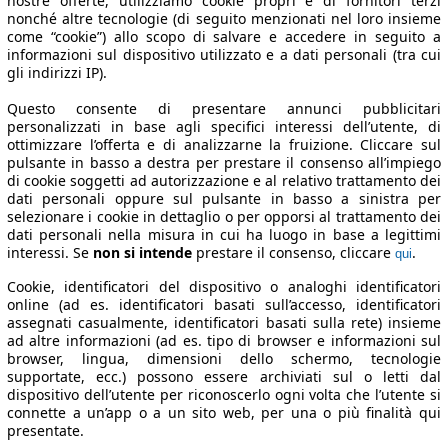
nostre offerte, utilizziamo cookie propri e di fornitori terzi
nonché altre tecnologie (di seguito menzionati nel loro insieme
come “cookie”) allo scopo di salvare e accedere in seguito a
informazioni sul dispositivo utilizzato e a dati personali (tra cui
gli indirizzi IP).
Questo consente di presentare annunci pubblicitari
personalizzati in base agli specifici interessi dell’utente, di
ottimizzare l’offerta e di analizzarne la fruizione. Cliccare sul
pulsante in basso a destra per prestare il consenso all’impiego
di cookie soggetti ad autorizzazione e al relativo trattamento dei
dati personali oppure sul pulsante in basso a sinistra per
selezionare i cookie in dettaglio o per opporsi al trattamento dei
dati personali nella misura in cui ha luogo in base a legittimi
interessi. Se
non si intende
prestare il consenso, cliccare
.
qui
Cookie, identificatori del dispositivo o analoghi identificatori
online (ad es. identificatori basati sull’accesso, identificatori
assegnati casualmente, identificatori basati sulla rete) insieme
ad altre informazioni (ad es. tipo di browser e informazioni sul
browser, lingua, dimensioni dello schermo, tecnologie
supportate, ecc.) possono essere archiviati sul o letti dal
dispositivo dell’utente per riconoscerlo ogni volta che l’utente si
connette a un’app o a un sito web, per una o più finalità qui
presentate.