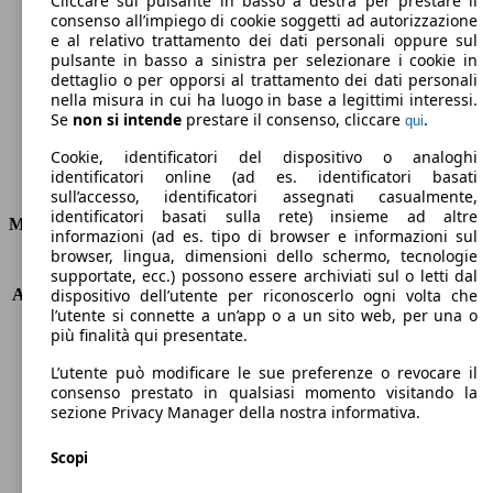
Cliccare sul pulsante in basso a destra per prestare il
consenso all’impiego di cookie soggetti ad autorizzazione
Emissioni di CO2 (combinato)*
e al relativo trattamento dei dati personali oppure sul
pulsante in basso a sinistra per selezionare i cookie in
dettaglio o per opporsi al trattamento dei dati personali
nella misura in cui ha luogo in base a legittimi interessi.
Se
non si intende
prestare il consenso, cliccare
.
qui
Ø 4.4 l/100km
Cookie, identificatori del dispositivo o analoghi
identificatori online (ad es. identificatori basati
Consumi
sull’accesso, identificatori assegnati casualmente,
identificatori basati sulla rete) insieme ad altre
Motore e Prestazioni
informazioni (ad es. tipo di browser e informazioni sul
browser, lingua, dimensioni dello schermo, tecnologie
KW (PS)
96 kW (130 PS)
supportate, ecc.) possono essere archiviati sul o letti dal
Accelerazione (0-100 km/h)
10.3s
dispositivo dell’utente per riconoscerlo ogni volta che
l’utente si connette a un’app o a un sito web, per una o
Velocità massima (km/h)
195 km/h
più finalità qui presentate.
Numero di marce
6
Coppia
320 nm
L’utente può modificare le sue preferenze o revocare il
Cilindrata
1598 ccm
consenso prestato in qualsiasi momento visitando la
sezione Privacy Manager della nostra informativa.
Carburante
Diesel
Cilindri
4
Scopi
Trasmissione
Manuale
Tipo di trazione
trazione anteriore