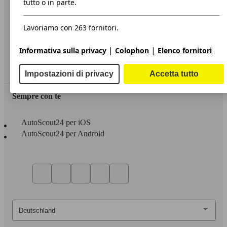
tutto o in parte.
Privacy
Lavoriamo con 263 fornitori.
Dichiarazione di Accessibilità
|
|
Informativa sulla privacy
Colophon
Elenco fornitori
Servizi
Area rivenditori
Impostazioni di privacy
Accetta tutto
Sempre con te
AutoScout24 per iOS
AutoScout24 per Android