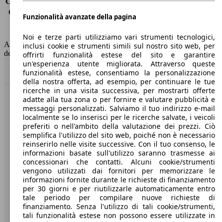
Consumo (extra-urbano)
4.0 l/100km
Consumo (combinato)*
4.4 l/100km
Funzionalità avanzate della pagina
Classe di emissione
Euro 5
Capacità del serbatoio
60 l
Noi e terze parti utilizziamo vari strumenti tecnologici,
AutoScout24 non si assume alcuna responsabilità per la correttezza
inclusi cookie e strumenti simili sul nostro sito web, per
dei dati.
offrirti funzionalità estese del sito e garantire
un'esperienza utente migliorata. Attraverso queste
Torna su
funzionalità estese, consentiamo la personalizzazione
della nostra offerta, ad esempio, per continuare le tue
ricerche in una visita successiva, per mostrarti offerte
adatte alla tua zona o per fornire e valutare pubblicità e
Benvenuti su AutoScout24, il mercato auto europeo.
messaggi personalizzati. Salviamo il tuo indirizzo e-mail
localmente se lo inserisci per le ricerche salvate, i veicoli
preferiti o nell'ambito della valutazione dei prezzi. Ciò
Società
semplifica l'utilizzo del sito web, poiché non è necessario
reinserirlo nelle visite successive. Con il tuo consenso, le
A proposito di AutoScout24
informazioni basate sull'utilizzo saranno trasmesse ai
concessionari che contatti. Alcuni cookie/strumenti
Stampa
vengono utilizzati dai fornitori per memorizzare le
informazioni fornite durante le richieste di finanziamento
Media
per 30 giorni e per riutilizzarle automaticamente entro
tale periodo per compilare nuove richieste di
Condizioni generali
finanziamento. Senza l'utilizzo di tali cookie/strumenti,
tali funzionalità estese non possono essere utilizzate in
Informazioni