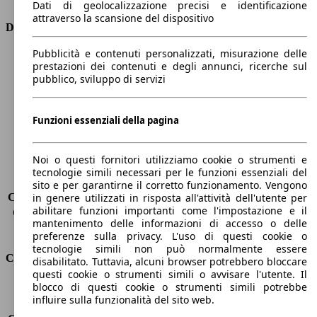
Dati di geolocalizzazione precisi e identificazione
attraverso la scansione del dispositivo
Dimensioni
Pubblicità e contenuti personalizzati, misurazione delle
Lunghezza
4370 mm
prestazioni dei contenuti e degli annunci, ricerche sul
Altezza
1640 mm
pubblico, sviluppo di servizi
Larghezza
1850 mm
Passo
2700 mm
Peso massimo
2055 kg
Funzioni essenziali della pagina
Carico massimo
-
Porte
5
Noi o questi fornitori utilizziamo cookie o strumenti e
Sedili
5
tecnologie simili necessari per le funzioni essenziali del
Carico sul tetto
-
sito e per garantirne il corretto funzionamento. Vengono
Capacità di traino (senza freni)
-
in genere utilizzati in risposta all'attività dell'utente per
abilitare funzioni importanti come l'impostazione e il
Capacità di traino (con freni)
1300 kg
mantenimento delle informazioni di accesso o delle
Volume del bagagliaio
437 - 1837 l
preferenze sulla privacy. L'uso di questi cookie o
tecnologie simili non può normalmente essere
Consumi
disabilitato. Tuttavia, alcuni browser potrebbero bloccare
questi cookie o strumenti simili o avvisare l'utente. Il
blocco di questi cookie o strumenti simili potrebbe
Emissioni di CO2*
114 g/km (komb.)
influire sulla funzionalità del sito web.
Consumo (urbano)
5.1 l/100km