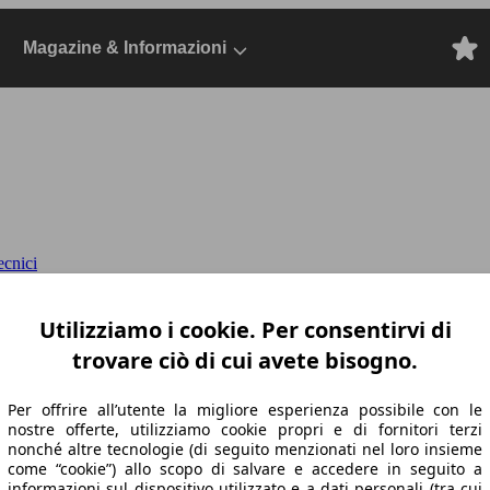
Magazine & Informazioni
ecnici
, Dal 2019, City car, Elettrica
Utilizziamo i cookie. Per consentirvi di
trovare ciò di cui avete bisogno.
Per offrire all’utente la migliore esperienza possibile con le
nostre offerte, utilizziamo cookie propri e di fornitori terzi
nonché altre tecnologie (di seguito menzionati nel loro insieme
come “cookie”) allo scopo di salvare e accedere in seguito a
informazioni sul dispositivo utilizzato e a dati personali (tra cui