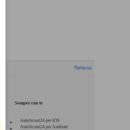
Torna su
Sempre con te
AutoScout24 per iOS
AutoScout24 per Android