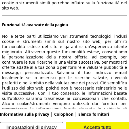
cookie o strumenti simili potrebbe influire sulla funzionalità del
sito web.
Funzionalità avanzate della pagina
Noi e terze parti utilizziamo vari strumenti tecnologici, inclusi
cookie e strumenti simili sul nostro sito web, per offrirti
funzionalità estese del sito e garantire un'esperienza utente
migliorata. Attraverso queste funzionalità estese, consentiamo
la personalizzazione della nostra offerta, ad esempio, per
 dati.
continuare le tue ricerche in una visita successiva, per mostrarti
offerte adatte alla tua zona o per fornire e valutare pubblicità e
messaggi personalizzati. Salviamo il tuo indirizzo e-mail
localmente se lo inserisci per le ricerche salvate, i veicoli
preferiti o nell'ambito della valutazione dei prezzi. Ciò semplifica
ropeo.
l'utilizzo del sito web, poiché non è necessario reinserirlo nelle
visite successive. Con il tuo consenso, le informazioni basate
sull'utilizzo saranno trasmesse ai concessionari che contatti.
Area rivenditori
Alcuni cookie/strumenti vengono utilizzati dai fornitori per
memorizzare le informazioni fornite durante le richieste di
|
|
finanziamento per 30 giorni e per riutilizzarle automaticamente
Informativa sulla privacy
Colophon
Elenco fornitori
Contatti
Servizi per i dealer
entro tale periodo per compilare nuove richieste di
finanziamento. Senza l'utilizzo di tali cookie/strumenti, tali
arche e modelli
Login
Impostazioni di privacy
Accetta tutto