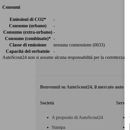
Consumi
Emissioni di CO2*
-
Consumo (urbano)
-
Consumo (extra-urbano)
-
Consumo (combinato)*
-
Classe di emissione
nessuna connessione (0033)
Capacità del serbatoio
-
AutoScout24 non si assume alcuna responsabilità per la correttezza dei
Benvenuti su AutoScout24, il mercato auto eu
Società
Servizi
A proposito di AutoScout24
Stampa
M