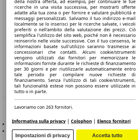
della nostra offerta, ad esempio, per continuare le tue
A proposito di AutoScout24
ricerche in una visita successiva, per mostrarti offerte
adatte alla tua zona o per fornire e valutare pubblicità e
Stampa
messaggi personalizzati. Salviamo il tuo indirizzo e-mail
localmente se lo inserisci per le ricerche salvate, i veicoli
Media
preferiti o nell'ambito della valutazione dei prezzi. Ciò
Condizioni generali
semplifica l'utilizzo del sito web, poiché non è necessario
reinserirlo nelle visite successive. Con il tuo consenso, le
Informazioni
informazioni basate sull'utilizzo saranno trasmesse ai
concessionari che contatti. Alcuni cookie/strumenti
Privacy
vengono utilizzati dai fornitori per memorizzare le
informazioni fornite durante le richieste di finanziamento
Dichiarazione di Accessibilità
per 30 giorni e per riutilizzarle automaticamente entro
tale periodo per compilare nuove richieste di
finanziamento. Senza l'utilizzo di tali cookie/strumenti,
Servizi
tali funzionalità estese non possono essere utilizzate in
Area rivenditori
tutto o in parte.
Sempre con te
Lavoriamo con 263 fornitori.
|
|
Informativa sulla privacy
Colophon
Elenco fornitori
AutoScout24 per iOS
AutoScout24 per Android
Impostazioni di privacy
Accetta tutto