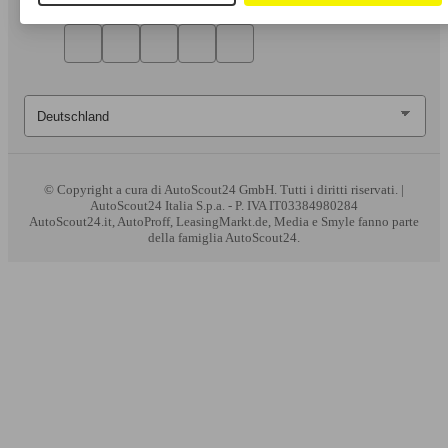
© Copyright
a cura di AutoScout24 GmbH. Tutti i diritti riservati. |
AutoScout24 Italia S.p.a. - P. IVA IT03384980284
AutoScout24.it, AutoProff, LeasingMarkt.de, Media e Smyle fanno parte
della famiglia AutoScout24.