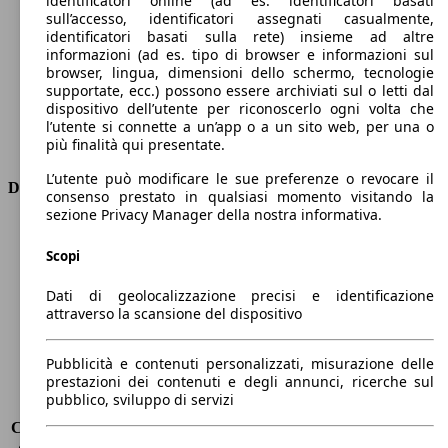
identificatori online (ad es. identificatori basati
Numero di marce
-
sull’accesso, identificatori assegnati casualmente,
Coppia
220 nm
identificatori basati sulla rete) insieme ad altre
informazioni (ad es. tipo di browser e informazioni sul
Cilindrata
-
browser, lingua, dimensioni dello schermo, tecnologie
Carburante
Elettrica
supportate, ecc.) possono essere archiviati sul o letti dal
Cilindri
-
dispositivo dell’utente per riconoscerlo ogni volta che
Trasmissione
Automatico
l’utente si connette a un’app o a un sito web, per una o
più finalità qui presentate.
Tipo di trazione
trazione anteriore
L’utente può modificare le sue preferenze o revocare il
Dimensioni
consenso prestato in qualsiasi momento visitando la
sezione Privacy Manager della nostra informativa.
Lunghezza
4080 mm
Altezza
1570 mm
Scopi
Larghezza
1730 mm
Dati di geolocalizzazione precisi e identificazione
Passo
2590 mm
attraverso la scansione del dispositivo
Peso massimo
1966 kg
Carico massimo
486 kg
Porte
5
Pubblicità e contenuti personalizzati, misurazione delle
prestazioni dei contenuti e degli annunci, ricerche sul
Sedili
5
pubblico, sviluppo di servizi
Carico sul tetto
-
Capacità di traino (senza freni)
-