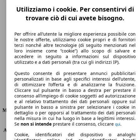
Utilizziamo i cookie. Per consentirvi di
trovare ciò di cui avete bisogno.
Per offrire all’utente la migliore esperienza possibile con
le nostre offerte, utilizziamo cookie propri e di fornitori
terzi nonché altre tecnologie (di seguito menzionati nel
135 km/h
loro insieme come “cookie”) allo scopo di salvare e
accedere in seguito a informazioni sul dispositivo
Velocità massima
utilizzato e a dati personali (tra cui gli indirizzi IP).
Questo consente di presentare annunci pubblicitari
personalizzati in base agli specifici interessi dell’utente,
di ottimizzare l’offerta e di analizzarne la fruizione.
Elettrica
Cliccare sul pulsante in basso a destra per prestare il
consenso all’impiego di cookie soggetti ad autorizzazione
Carburante
e al relativo trattamento dei dati personali oppure sul
pulsante in basso a sinistra per selezionare i cookie in
Motore e Prestazioni
dettaglio o per opporsi al trattamento dei dati personali
nella misura in cui ha luogo in base a legittimi interessi.
KW (PS)
43 kW (58 PS)
Se
non si intende
prestare il consenso, cliccare
.
qui
Accelerazione (0-100 km/h)
13.5s
Cookie, identificatori del dispositivo o analoghi
Velocità massima (km/h)
135 km/h