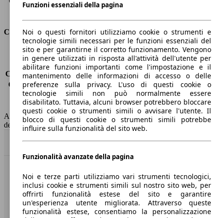
Capacità di traino (con freni)
-
Funzioni essenziali della pagina
Volume del bagagliaio
338 - 1225 l
Noi o questi fornitori utilizziamo cookie o strumenti e
Consumi
tecnologie simili necessari per le funzioni essenziali del
sito e per garantirne il corretto funzionamento. Vengono
Emissioni di CO2*
-
in genere utilizzati in risposta all'attività dell'utente per
Consumo (urbano)
-
abilitare funzioni importanti come l'impostazione e il
Consumo (extra-urbano)
-
mantenimento delle informazioni di accesso o delle
preferenze sulla privacy. L'uso di questi cookie o
Consumo (combinato)*
-
tecnologie simili non può normalmente essere
Classe di emissione
nessuna connessione (0033)
disabilitato. Tuttavia, alcuni browser potrebbero bloccare
Capacità del serbatoio
-
questi cookie o strumenti simili o avvisare l'utente. Il
AutoScout24 non si assume alcuna responsabilità per la correttezza
blocco di questi cookie o strumenti simili potrebbe
dei dati.
influire sulla funzionalità del sito web.
Torna su
Funzionalità avanzate della pagina
Benvenuti su AutoScout24, il mercato auto europeo.
Noi e terze parti utilizziamo vari strumenti tecnologici,
inclusi cookie e strumenti simili sul nostro sito web, per
offrirti funzionalità estese del sito e garantire
Società
un'esperienza utente migliorata. Attraverso queste
funzionalità estese, consentiamo la personalizzazione