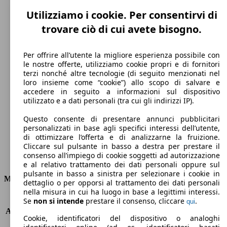
Utilizziamo i cookie. Per consentirvi di
trovare ciò di cui avete bisogno.
Per offrire all’utente la migliore esperienza possibile con
le nostre offerte, utilizziamo cookie propri e di fornitori
terzi nonché altre tecnologie (di seguito menzionati nel
135 km/h
loro insieme come “cookie”) allo scopo di salvare e
accedere in seguito a informazioni sul dispositivo
Velocità massima
utilizzato e a dati personali (tra cui gli indirizzi IP).
Questo consente di presentare annunci pubblicitari
personalizzati in base agli specifici interessi dell’utente,
di ottimizzare l’offerta e di analizzarne la fruizione.
Elettrica
Cliccare sul pulsante in basso a destra per prestare il
consenso all’impiego di cookie soggetti ad autorizzazione
Carburante
e al relativo trattamento dei dati personali oppure sul
pulsante in basso a sinistra per selezionare i cookie in
Motore e Prestazioni
dettaglio o per opporsi al trattamento dei dati personali
nella misura in cui ha luogo in base a legittimi interessi.
KW (PS)
43 kW (58 PS)
Se
non si intende
prestare il consenso, cliccare
.
qui
Accelerazione (0-100 km/h)
11.4s
Cookie, identificatori del dispositivo o analoghi
Velocità massima (km/h)
135 km/h