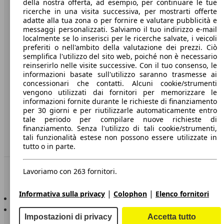
della nostra offerta, ad esempio, per continuare le tue
A proposito di AutoScout24
ricerche in una visita successiva, per mostrarti offerte
adatte alla tua zona o per fornire e valutare pubblicità e
Stampa
messaggi personalizzati. Salviamo il tuo indirizzo e-mail
localmente se lo inserisci per le ricerche salvate, i veicoli
Media
preferiti o nell'ambito della valutazione dei prezzi. Ciò
Condizioni generali
semplifica l'utilizzo del sito web, poiché non è necessario
reinserirlo nelle visite successive. Con il tuo consenso, le
Informazioni
informazioni basate sull'utilizzo saranno trasmesse ai
concessionari che contatti. Alcuni cookie/strumenti
Privacy
vengono utilizzati dai fornitori per memorizzare le
informazioni fornite durante le richieste di finanziamento
Dichiarazione di Accessibilità
per 30 giorni e per riutilizzarle automaticamente entro
tale periodo per compilare nuove richieste di
finanziamento. Senza l'utilizzo di tali cookie/strumenti,
Servizi
tali funzionalità estese non possono essere utilizzate in
Area rivenditori
tutto o in parte.
Sempre con te
Lavoriamo con 263 fornitori.
|
|
Informativa sulla privacy
Colophon
Elenco fornitori
AutoScout24 per iOS
AutoScout24 per Android
Impostazioni di privacy
Accetta tutto