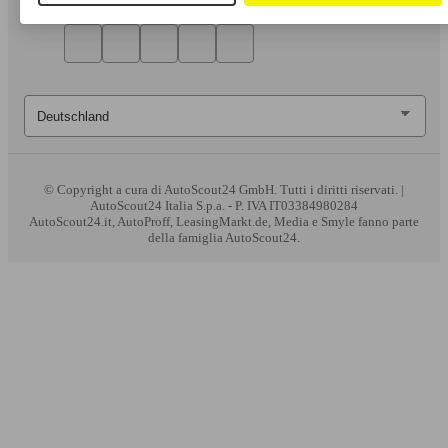
© Copyright
a cura di AutoScout24 GmbH. Tutti i diritti riservati. |
AutoScout24 Italia S.p.a. - P. IVA IT03384980284
AutoScout24.it, AutoProff, LeasingMarkt.de, Media e Smyle fanno parte
della famiglia AutoScout24.