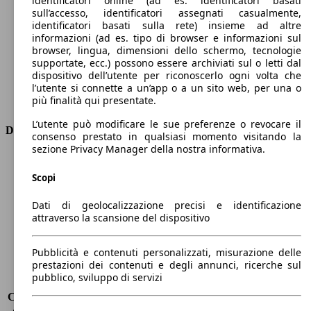
identificatori online (ad es. identificatori basati
Numero di marce
-
sull’accesso, identificatori assegnati casualmente,
Coppia
225 nm
identificatori basati sulla rete) insieme ad altre
informazioni (ad es. tipo di browser e informazioni sul
Cilindrata
-
browser, lingua, dimensioni dello schermo, tecnologie
Carburante
Elettrica
supportate, ecc.) possono essere archiviati sul o letti dal
Cilindri
-
dispositivo dell’utente per riconoscerlo ogni volta che
Trasmissione
Automatico
l’utente si connette a un’app o a un sito web, per una o
più finalità qui presentate.
Tipo di trazione
trazione anteriore
L’utente può modificare le sue preferenze o revocare il
Dimensioni
consenso prestato in qualsiasi momento visitando la
sezione Privacy Manager della nostra informativa.
Lunghezza
4080 mm
Altezza
1570 mm
Scopi
Larghezza
1730 mm
Dati di geolocalizzazione precisi e identificazione
Passo
2590 mm
attraverso la scansione del dispositivo
Peso massimo
-
Carico massimo
-
Porte
5
Pubblicità e contenuti personalizzati, misurazione delle
prestazioni dei contenuti e degli annunci, ricerche sul
Sedili
5
pubblico, sviluppo di servizi
Carico sul tetto
-
Capacità di traino (senza freni)
-