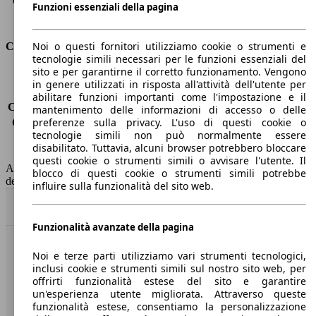
Capacità di traino (con freni)
-
Funzioni essenziali della pagina
Volume del bagagliaio
338 - 1225 l
Noi o questi fornitori utilizziamo cookie o strumenti e
Consumi
tecnologie simili necessari per le funzioni essenziali del
sito e per garantirne il corretto funzionamento. Vengono
Emissioni di CO2*
-
in genere utilizzati in risposta all'attività dell'utente per
Consumo (urbano)
-
abilitare funzioni importanti come l'impostazione e il
Consumo (extra-urbano)
-
mantenimento delle informazioni di accesso o delle
preferenze sulla privacy. L'uso di questi cookie o
Consumo (combinato)*
-
tecnologie simili non può normalmente essere
Classe di emissione
nessuna connessione (0033)
disabilitato. Tuttavia, alcuni browser potrebbero bloccare
Capacità del serbatoio
-
questi cookie o strumenti simili o avvisare l'utente. Il
AutoScout24 non si assume alcuna responsabilità per la correttezza
blocco di questi cookie o strumenti simili potrebbe
dei dati.
influire sulla funzionalità del sito web.
Torna su
Funzionalità avanzate della pagina
Benvenuti su AutoScout24, il mercato auto europeo.
Noi e terze parti utilizziamo vari strumenti tecnologici,
inclusi cookie e strumenti simili sul nostro sito web, per
offrirti funzionalità estese del sito e garantire
Società
un'esperienza utente migliorata. Attraverso queste
funzionalità estese, consentiamo la personalizzazione