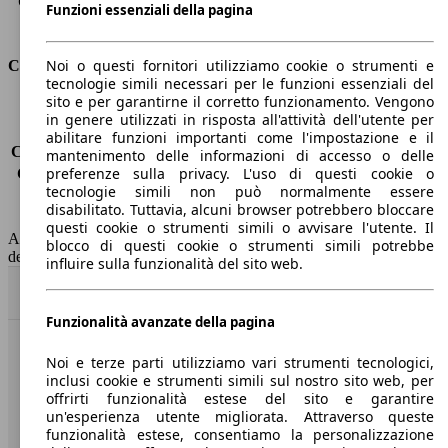
Capacità di traino (con freni)
-
Funzioni essenziali della pagina
Volume del bagagliaio
338 - 1225 l
Noi o questi fornitori utilizziamo cookie o strumenti e
Consumi
tecnologie simili necessari per le funzioni essenziali del
sito e per garantirne il corretto funzionamento. Vengono
Emissioni di CO2*
-
in genere utilizzati in risposta all'attività dell'utente per
Consumo (urbano)
-
abilitare funzioni importanti come l'impostazione e il
Consumo (extra-urbano)
-
mantenimento delle informazioni di accesso o delle
preferenze sulla privacy. L'uso di questi cookie o
Consumo (combinato)*
-
tecnologie simili non può normalmente essere
Classe di emissione
nessuna connessione (0033)
disabilitato. Tuttavia, alcuni browser potrebbero bloccare
Capacità del serbatoio
-
questi cookie o strumenti simili o avvisare l'utente. Il
AutoScout24 non si assume alcuna responsabilità per la correttezza
blocco di questi cookie o strumenti simili potrebbe
dei dati.
influire sulla funzionalità del sito web.
Torna su
Funzionalità avanzate della pagina
Benvenuti su AutoScout24, il mercato auto europeo.
Noi e terze parti utilizziamo vari strumenti tecnologici,
inclusi cookie e strumenti simili sul nostro sito web, per
offrirti funzionalità estese del sito e garantire
Società
un'esperienza utente migliorata. Attraverso queste
funzionalità estese, consentiamo la personalizzazione