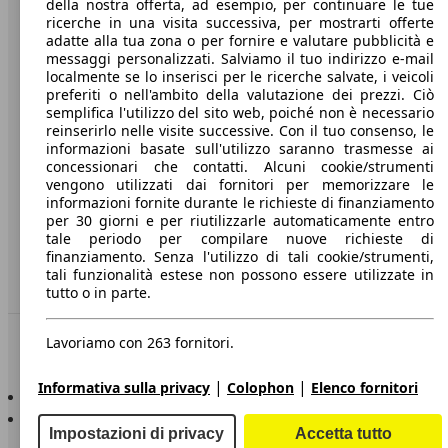
della nostra offerta, ad esempio, per continuare le tue
A proposito di AutoScout24
ricerche in una visita successiva, per mostrarti offerte
adatte alla tua zona o per fornire e valutare pubblicità e
Stampa
messaggi personalizzati. Salviamo il tuo indirizzo e-mail
localmente se lo inserisci per le ricerche salvate, i veicoli
Media
preferiti o nell'ambito della valutazione dei prezzi. Ciò
Condizioni generali
semplifica l'utilizzo del sito web, poiché non è necessario
reinserirlo nelle visite successive. Con il tuo consenso, le
Informazioni
informazioni basate sull'utilizzo saranno trasmesse ai
concessionari che contatti. Alcuni cookie/strumenti
Privacy
vengono utilizzati dai fornitori per memorizzare le
informazioni fornite durante le richieste di finanziamento
Dichiarazione di Accessibilità
per 30 giorni e per riutilizzarle automaticamente entro
tale periodo per compilare nuove richieste di
finanziamento. Senza l'utilizzo di tali cookie/strumenti,
Servizi
tali funzionalità estese non possono essere utilizzate in
Area rivenditori
tutto o in parte.
Sempre con te
Lavoriamo con 263 fornitori.
|
|
Informativa sulla privacy
Colophon
Elenco fornitori
AutoScout24 per iOS
AutoScout24 per Android
Impostazioni di privacy
Accetta tutto