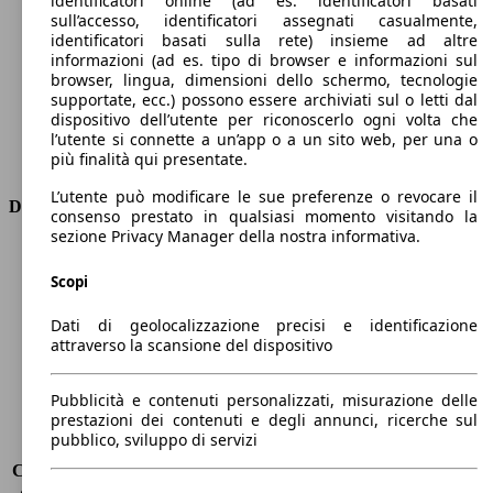
identificatori online (ad es. identificatori basati
Numero di marce
-
sull’accesso, identificatori assegnati casualmente,
Coppia
220 nm
identificatori basati sulla rete) insieme ad altre
informazioni (ad es. tipo di browser e informazioni sul
Cilindrata
-
browser, lingua, dimensioni dello schermo, tecnologie
Carburante
Elettrica
supportate, ecc.) possono essere archiviati sul o letti dal
Cilindri
-
dispositivo dell’utente per riconoscerlo ogni volta che
Trasmissione
Automatico
l’utente si connette a un’app o a un sito web, per una o
più finalità qui presentate.
Tipo di trazione
trazione anteriore
L’utente può modificare le sue preferenze o revocare il
Dimensioni
consenso prestato in qualsiasi momento visitando la
sezione Privacy Manager della nostra informativa.
Lunghezza
4080 mm
Altezza
1560 mm
Scopi
Larghezza
1940 mm
Dati di geolocalizzazione precisi e identificazione
Passo
2590 mm
attraverso la scansione del dispositivo
Peso massimo
1966 kg
Carico massimo
486 kg
Porte
5
Pubblicità e contenuti personalizzati, misurazione delle
prestazioni dei contenuti e degli annunci, ricerche sul
Sedili
5
pubblico, sviluppo di servizi
Carico sul tetto
-
Capacità di traino (senza freni)
-