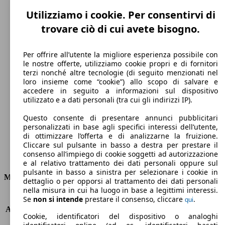
Utilizziamo i cookie. Per consentirvi di
trovare ciò di cui avete bisogno.
Per offrire all’utente la migliore esperienza possibile con
le nostre offerte, utilizziamo cookie propri e di fornitori
terzi nonché altre tecnologie (di seguito menzionati nel
135 km/h
loro insieme come “cookie”) allo scopo di salvare e
accedere in seguito a informazioni sul dispositivo
Velocità massima
utilizzato e a dati personali (tra cui gli indirizzi IP).
Questo consente di presentare annunci pubblicitari
personalizzati in base agli specifici interessi dell’utente,
di ottimizzare l’offerta e di analizzarne la fruizione.
Elettrica
Cliccare sul pulsante in basso a destra per prestare il
consenso all’impiego di cookie soggetti ad autorizzazione
Carburante
e al relativo trattamento dei dati personali oppure sul
pulsante in basso a sinistra per selezionare i cookie in
Motore e Prestazioni
dettaglio o per opporsi al trattamento dei dati personali
nella misura in cui ha luogo in base a legittimi interessi.
KW (PS)
43 kW (58 PS)
Se
non si intende
prestare il consenso, cliccare
.
qui
Accelerazione (0-100 km/h)
13.5s
Cookie, identificatori del dispositivo o analoghi
Velocità massima (km/h)
135 km/h