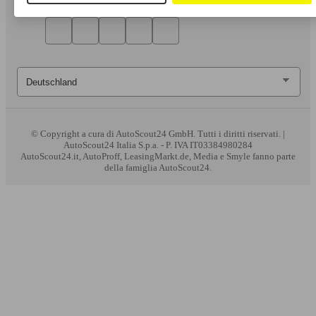
© Copyright
a cura di AutoScout24 GmbH. Tutti i diritti riservati. |
AutoScout24 Italia S.p.a. - P. IVA IT03384980284
AutoScout24.it, AutoProff, LeasingMarkt.de, Media e Smyle fanno parte
della famiglia AutoScout24.