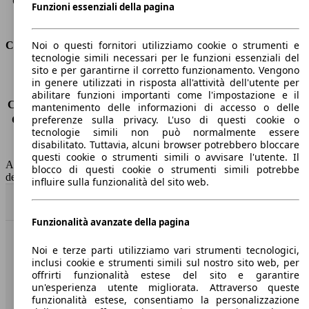
Capacità di traino (con freni)
-
Funzioni essenziali della pagina
Volume del bagagliaio
338 - 1225 l
Noi o questi fornitori utilizziamo cookie o strumenti e
Consumi
tecnologie simili necessari per le funzioni essenziali del
sito e per garantirne il corretto funzionamento. Vengono
Emissioni di CO2*
-
in genere utilizzati in risposta all'attività dell'utente per
Consumo (urbano)
-
abilitare funzioni importanti come l'impostazione e il
Consumo (extra-urbano)
-
mantenimento delle informazioni di accesso o delle
preferenze sulla privacy. L'uso di questi cookie o
Consumo (combinato)*
-
tecnologie simili non può normalmente essere
Classe di emissione
nessuna connessione (0033)
disabilitato. Tuttavia, alcuni browser potrebbero bloccare
Capacità del serbatoio
-
questi cookie o strumenti simili o avvisare l'utente. Il
AutoScout24 non si assume alcuna responsabilità per la correttezza
blocco di questi cookie o strumenti simili potrebbe
dei dati.
influire sulla funzionalità del sito web.
Torna su
Funzionalità avanzate della pagina
Benvenuti su AutoScout24, il mercato auto europeo.
Noi e terze parti utilizziamo vari strumenti tecnologici,
inclusi cookie e strumenti simili sul nostro sito web, per
offrirti funzionalità estese del sito e garantire
Società
un'esperienza utente migliorata. Attraverso queste
funzionalità estese, consentiamo la personalizzazione