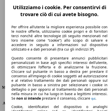
Utilizziamo i cookie. Per consentirvi di
trovare ciò di cui avete bisogno.
Per offrire all’utente la migliore esperienza possibile con
le nostre offerte, utilizziamo cookie propri e di fornitori
terzi nonché altre tecnologie (di seguito menzionati nel
135 km/h
loro insieme come “cookie”) allo scopo di salvare e
accedere in seguito a informazioni sul dispositivo
Velocità massima
utilizzato e a dati personali (tra cui gli indirizzi IP).
Questo consente di presentare annunci pubblicitari
personalizzati in base agli specifici interessi dell’utente,
di ottimizzare l’offerta e di analizzarne la fruizione.
Elettrica
Cliccare sul pulsante in basso a destra per prestare il
consenso all’impiego di cookie soggetti ad autorizzazione
Carburante
e al relativo trattamento dei dati personali oppure sul
pulsante in basso a sinistra per selezionare i cookie in
Motore e Prestazioni
dettaglio o per opporsi al trattamento dei dati personali
nella misura in cui ha luogo in base a legittimi interessi.
KW (PS)
43 kW (58 PS)
Se
non si intende
prestare il consenso, cliccare
.
qui
Accelerazione (0-100 km/h)
13.5s
Cookie, identificatori del dispositivo o analoghi
Velocità massima (km/h)
135 km/h