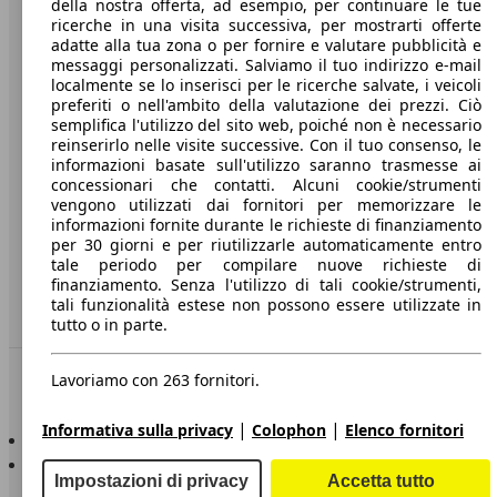
della nostra offerta, ad esempio, per continuare le tue
A proposito di AutoScout24
ricerche in una visita successiva, per mostrarti offerte
adatte alla tua zona o per fornire e valutare pubblicità e
Stampa
messaggi personalizzati. Salviamo il tuo indirizzo e-mail
localmente se lo inserisci per le ricerche salvate, i veicoli
Media
preferiti o nell'ambito della valutazione dei prezzi. Ciò
Condizioni generali
semplifica l'utilizzo del sito web, poiché non è necessario
reinserirlo nelle visite successive. Con il tuo consenso, le
Informazioni
informazioni basate sull'utilizzo saranno trasmesse ai
concessionari che contatti. Alcuni cookie/strumenti
Privacy
vengono utilizzati dai fornitori per memorizzare le
informazioni fornite durante le richieste di finanziamento
Dichiarazione di Accessibilità
per 30 giorni e per riutilizzarle automaticamente entro
tale periodo per compilare nuove richieste di
finanziamento. Senza l'utilizzo di tali cookie/strumenti,
Servizi
tali funzionalità estese non possono essere utilizzate in
Area rivenditori
tutto o in parte.
Sempre con te
Lavoriamo con 263 fornitori.
|
|
Informativa sulla privacy
Colophon
Elenco fornitori
AutoScout24 per iOS
AutoScout24 per Android
Impostazioni di privacy
Accetta tutto