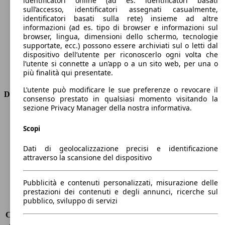
identificatori online (ad es. identificatori basati
Numero di marce
-
sull’accesso, identificatori assegnati casualmente,
Coppia
220 nm
identificatori basati sulla rete) insieme ad altre
informazioni (ad es. tipo di browser e informazioni sul
Cilindrata
-
browser, lingua, dimensioni dello schermo, tecnologie
Carburante
Elettrica
supportate, ecc.) possono essere archiviati sul o letti dal
Cilindri
-
dispositivo dell’utente per riconoscerlo ogni volta che
Trasmissione
Automatico
l’utente si connette a un’app o a un sito web, per una o
più finalità qui presentate.
Tipo di trazione
trazione anteriore
L’utente può modificare le sue preferenze o revocare il
Dimensioni
consenso prestato in qualsiasi momento visitando la
sezione Privacy Manager della nostra informativa.
Lunghezza
4080 mm
Altezza
1570 mm
Scopi
Larghezza
1730 mm
Dati di geolocalizzazione precisi e identificazione
Passo
2590 mm
attraverso la scansione del dispositivo
Peso massimo
1966 kg
Carico massimo
486 kg
Porte
5
Pubblicità e contenuti personalizzati, misurazione delle
prestazioni dei contenuti e degli annunci, ricerche sul
Sedili
5
pubblico, sviluppo di servizi
Carico sul tetto
-
Capacità di traino (senza freni)
-