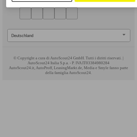
© Copyright
a cura di AutoScout24 GmbH. Tutti i diritti riservati. |
AutoScout24 Italia S.p.a. - P. IVA IT03384980284
AutoScout24.it, AutoProff, LeasingMarkt.de, Media e Smyle fanno parte
della famiglia AutoScout24.