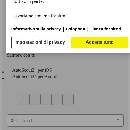
tutto o in parte.
Privacy
Lavoriamo con 263 fornitori.
Dichiarazione di Accessibilità
|
|
Informativa sulla privacy
Colophon
Elenco fornitori
Servizi
Area rivenditori
Impostazioni di privacy
Accetta tutto
Sempre con te
AutoScout24 per iOS
AutoScout24 per Android