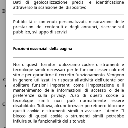
Dati di geolocalizzazione precisi e identificazione
attraverso la scansione del dispositivo
Dimensioni
Pubblicità e contenuti personalizzati, misurazione delle
Lunghezza
4140 mm
prestazioni dei contenuti e degli annunci, ricerche sul
Altezza
1550 mm
pubblico, sviluppo di servizi
Larghezza
1780 mm
Passo
2570 mm
Peso massimo
1625 kg
Funzioni essenziali della pagina
Carico massimo
-
Porte
5
Noi o questi fornitori utilizziamo cookie o strumenti e
Sedili
5
tecnologie simili necessari per le funzioni essenziali del
Carico sul tetto
-
sito e per garantirne il corretto funzionamento. Vengono
Capacità di traino (senza freni)
-
in genere utilizzati in risposta all'attività dell'utente per
abilitare funzioni importanti come l'impostazione e il
Capacità di traino (con freni)
1100 kg
mantenimento delle informazioni di accesso o delle
Volume del bagagliaio
400 l
preferenze sulla privacy. L'uso di questi cookie o
tecnologie simili non può normalmente essere
Consumi
disabilitato. Tuttavia, alcuni browser potrebbero bloccare
questi cookie o strumenti simili o avvisare l'utente. Il
blocco di questi cookie o strumenti simili potrebbe
Emissioni di CO2*
110 g/km (komb.)
influire sulla funzionalità del sito web.
Consumo (urbano)
5.8 l/100km