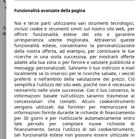
Consumo (extra-urbano)
4.6 l/100km
Consumo (combinato)*
5.0 l/100km
Funzionalità avanzate della pagina
Classe di emissione
Euro 6
Capacità del serbatoio
40 l
Noi e terze parti utilizziamo vari strumenti tecnologici,
AutoScout24 non si assume alcuna responsabilità per la correttezza
inclusi cookie e strumenti simili sul nostro sito web, per
dei dati.
offrirti funzionalità estese del sito e garantire
un'esperienza utente migliorata. Attraverso queste
Torna su
funzionalità estese, consentiamo la personalizzazione
della nostra offerta, ad esempio, per continuare le tue
ricerche in una visita successiva, per mostrarti offerte
adatte alla tua zona o per fornire e valutare pubblicità e
Benvenuti su AutoScout24, il mercato auto europeo.
messaggi personalizzati. Salviamo il tuo indirizzo e-mail
localmente se lo inserisci per le ricerche salvate, i veicoli
preferiti o nell'ambito della valutazione dei prezzi. Ciò
Società
semplifica l'utilizzo del sito web, poiché non è necessario
reinserirlo nelle visite successive. Con il tuo consenso, le
A proposito di AutoScout24
informazioni basate sull'utilizzo saranno trasmesse ai
concessionari che contatti. Alcuni cookie/strumenti
Stampa
vengono utilizzati dai fornitori per memorizzare le
informazioni fornite durante le richieste di finanziamento
Media
per 30 giorni e per riutilizzarle automaticamente entro
tale periodo per compilare nuove richieste di
Condizioni generali
finanziamento. Senza l'utilizzo di tali cookie/strumenti,
tali funzionalità estese non possono essere utilizzate in
Informazioni