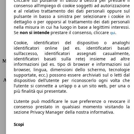
Cliccare sul pulsante in basso a destra per prestare il
consenso all’impiego di cookie soggetti ad autorizzazione
Emissioni di CO2 (combinato)*
e al relativo trattamento dei dati personali oppure sul
pulsante in basso a sinistra per selezionare i cookie in
dettaglio o per opporsi al trattamento dei dati personali
nella misura in cui ha luogo in base a legittimi interessi.
Se
non si intende
prestare il consenso, cliccare
.
qui
Ø 5.0 l/100km
Cookie, identificatori del dispositivo o analoghi
identificatori online (ad es. identificatori basati
Consumi
sull’accesso, identificatori assegnati casualmente,
identificatori basati sulla rete) insieme ad altre
Motore e Prestazioni
informazioni (ad es. tipo di browser e informazioni sul
browser, lingua, dimensioni dello schermo, tecnologie
KW (PS)
85 kW (115 PS)
supportate, ecc.) possono essere archiviati sul o letti dal
Accelerazione (0-100 km/h)
9.8s
dispositivo dell’utente per riconoscerlo ogni volta che
l’utente si connette a un’app o a un sito web, per una o
Velocità massima (km/h)
190 km/h
più finalità qui presentate.
Numero di marce
6
Coppia
200 nm
L’utente può modificare le sue preferenze o revocare il
Cilindrata
999 ccm
consenso prestato in qualsiasi momento visitando la
sezione Privacy Manager della nostra informativa.
Carburante
Benzina
Cilindri
3
Scopi
Trasmissione
Manuale
Tipo di trazione
trazione anteriore