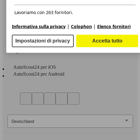
Privacy
Dichiarazione di Accessibilità
Lavoriamo con 263 fornitori.
Servizi
|
|
Informativa sulla privacy
Colophon
Elenco fornitori
Area rivenditori
Impostazioni di privacy
Accetta tutto
Sempre con te
AutoScout24 per iOS
AutoScout24 per Android