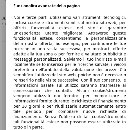
Funzionalità avanzate della pagina
Classe di emissione
Euro 6
Capacità del serbatoio
40 l
Noi e terze parti utilizziamo vari strumenti tecnologici,
AutoScout24 non si assume alcuna responsabilità per la correttezza
inclusi cookie e strumenti simili sul nostro sito web, per
dei dati.
offrirti funzionalità estese del sito e garantire
un'esperienza utente migliorata. Attraverso queste
Torna su
funzionalità estese, consentiamo la personalizzazione
della nostra offerta, ad esempio, per continuare le tue
ricerche in una visita successiva, per mostrarti offerte
Benvenuti su AutoScout24, il mercato auto europeo.
adatte alla tua zona o per fornire e valutare pubblicità e
messaggi personalizzati. Salviamo il tuo indirizzo e-mail
localmente se lo inserisci per le ricerche salvate, i veicoli
Società
preferiti o nell'ambito della valutazione dei prezzi. Ciò
semplifica l'utilizzo del sito web, poiché non è necessario
reinserirlo nelle visite successive. Con il tuo consenso, le
A proposito di AutoScout24
informazioni basate sull'utilizzo saranno trasmesse ai
concessionari che contatti. Alcuni cookie/strumenti
Stampa
vengono utilizzati dai fornitori per memorizzare le
informazioni fornite durante le richieste di finanziamento
Media
per 30 giorni e per riutilizzarle automaticamente entro
Condizioni generali
tale periodo per compilare nuove richieste di
finanziamento. Senza l'utilizzo di tali cookie/strumenti,
Informazioni
tali funzionalità estese non possono essere utilizzate in
tutto o in parte.