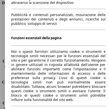
attraverso la scansione del dispositivo
Dimensioni
Lunghezza
4140 mm
Pubblicità e contenuti personalizzati, misurazione delle
Altezza
1550 mm
prestazioni dei contenuti e degli annunci, ricerche sul
pubblico, sviluppo di servizi
Larghezza
1780 mm
Passo
2570 mm
Peso massimo
1710 kg
Funzioni essenziali della pagina
Carico massimo
-
Porte
5
Sedili
5
Noi o questi fornitori utilizziamo cookie o strumenti e
tecnologie simili necessari per le funzioni essenziali del
Carico sul tetto
-
sito e per garantirne il corretto funzionamento. Vengono
Capacità di traino (senza freni)
-
in genere utilizzati in risposta all'attività dell'utente per
Capacità di traino (con freni)
-
abilitare funzioni importanti come l'impostazione e il
Volume del bagagliaio
282 l
mantenimento delle informazioni di accesso o delle
preferenze sulla privacy. L'uso di questi cookie o
tecnologie simili non può normalmente essere
Consumi
disabilitato. Tuttavia, alcuni browser potrebbero bloccare
questi cookie o strumenti simili o avvisare l'utente. Il
Emissioni di CO2*
93 g/km (komb.)
blocco di questi cookie o strumenti simili potrebbe
Consumo (urbano)
4.3 l/100km
influire sulla funzionalità del sito web.
Consumo (extra-urbano)
3.0 l/100km
Consumo (combinato)*
3.5 l/100km