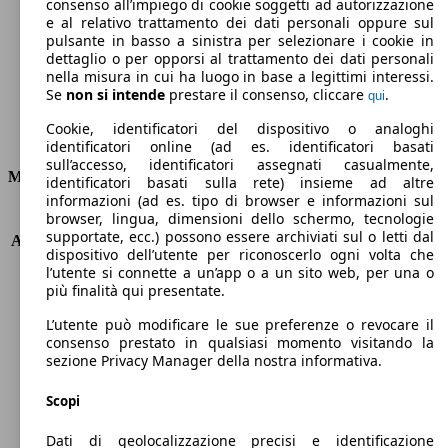
Emissioni di CO2 (combinato)*
consenso all’impiego di cookie soggetti ad autorizzazione
e al relativo trattamento dei dati personali oppure sul
pulsante in basso a sinistra per selezionare i cookie in
dettaglio o per opporsi al trattamento dei dati personali
nella misura in cui ha luogo in base a legittimi interessi.
Se
non si intende
prestare il consenso, cliccare
.
qui
Ø 3.5 l/100km
Cookie, identificatori del dispositivo o analoghi
Consumi
identificatori online (ad es. identificatori basati
sull’accesso, identificatori assegnati casualmente,
Motore e Prestazioni
identificatori basati sulla rete) insieme ad altre
informazioni (ad es. tipo di browser e informazioni sul
browser, lingua, dimensioni dello schermo, tecnologie
KW (PS)
66 kW (90 PS)
supportate, ecc.) possono essere archiviati sul o letti dal
Accelerazione (0-100 km/h)
13.2s
dispositivo dell’utente per riconoscerlo ogni volta che
Velocità massima (km/h)
178 km/h
l’utente si connette a un’app o a un sito web, per una o
Numero di marce
6
più finalità qui presentate.
Coppia
160 nm
L’utente può modificare le sue preferenze o revocare il
Cilindrata
999 ccm
consenso prestato in qualsiasi momento visitando la
Carburante
Metano
sezione Privacy Manager della nostra informativa.
Cilindri
3
Trasmissione
Manuale
Scopi
Tipo di trazione
trazione anteriore
Dati di geolocalizzazione precisi e identificazione