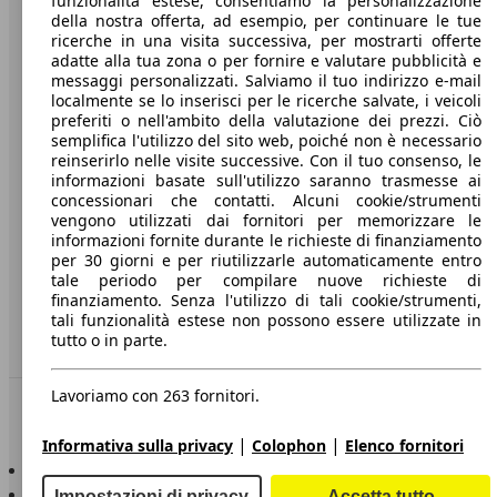
funzionalità estese, consentiamo la personalizzazione
della nostra offerta, ad esempio, per continuare le tue
A proposito di AutoScout24
ricerche in una visita successiva, per mostrarti offerte
adatte alla tua zona o per fornire e valutare pubblicità e
Stampa
messaggi personalizzati. Salviamo il tuo indirizzo e-mail
localmente se lo inserisci per le ricerche salvate, i veicoli
Media
preferiti o nell'ambito della valutazione dei prezzi. Ciò
semplifica l'utilizzo del sito web, poiché non è necessario
Condizioni generali
reinserirlo nelle visite successive. Con il tuo consenso, le
informazioni basate sull'utilizzo saranno trasmesse ai
Informazioni
concessionari che contatti. Alcuni cookie/strumenti
vengono utilizzati dai fornitori per memorizzare le
Privacy
informazioni fornite durante le richieste di finanziamento
per 30 giorni e per riutilizzarle automaticamente entro
Dichiarazione di Accessibilità
tale periodo per compilare nuove richieste di
finanziamento. Senza l'utilizzo di tali cookie/strumenti,
Servizi
tali funzionalità estese non possono essere utilizzate in
tutto o in parte.
Area rivenditori
Lavoriamo con 263 fornitori.
Sempre con te
|
|
Informativa sulla privacy
Colophon
Elenco fornitori
AutoScout24 per iOS
AutoScout24 per Android
Impostazioni di privacy
Accetta tutto