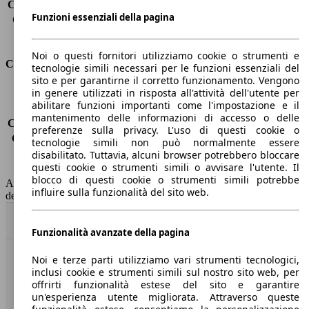
Capacità di traino (senza freni)
-
Funzioni essenziali della pagina
Capacità di traino (con freni)
1200 kg
Volume del bagagliaio
521 - 1630 l
Noi o questi fornitori utilizziamo cookie o strumenti e
Consumi
tecnologie simili necessari per le funzioni essenziali del
sito e per garantirne il corretto funzionamento. Vengono
in genere utilizzati in risposta all'attività dell'utente per
Emissioni di CO2*
-
abilitare funzioni importanti come l'impostazione e il
Consumo (urbano)
-
mantenimento delle informazioni di accesso o delle
Consumo (extra-urbano)
-
preferenze sulla privacy. L'uso di questi cookie o
Consumo (combinato)*
-
tecnologie simili non può normalmente essere
Classe di emissione
Euro 6
disabilitato. Tuttavia, alcuni browser potrebbero bloccare
questi cookie o strumenti simili o avvisare l'utente. Il
Capacità del serbatoio
50 l
blocco di questi cookie o strumenti simili potrebbe
AutoScout24 non si assume alcuna responsabilità per la correttezza
influire sulla funzionalità del sito web.
dei dati.
Torna su
Funzionalità avanzate della pagina
Noi e terze parti utilizziamo vari strumenti tecnologici,
Benvenuti su AutoScout24, il mercato auto europeo.
inclusi cookie e strumenti simili sul nostro sito web, per
offrirti funzionalità estese del sito e garantire
un'esperienza utente migliorata. Attraverso queste
Società