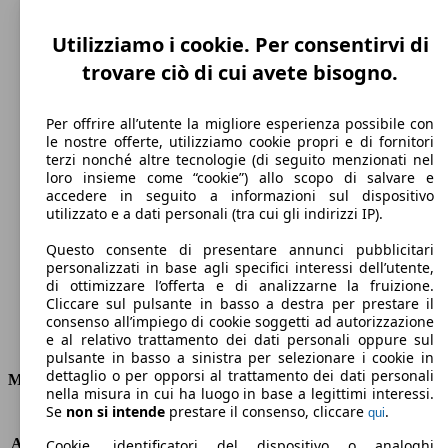
Utilizziamo i cookie. Per consentirvi di
trovare ciò di cui avete bisogno.
Per offrire all’utente la migliore esperienza possibile con
le nostre offerte, utilizziamo cookie propri e di fornitori
terzi nonché altre tecnologie (di seguito menzionati nel
loro insieme come “cookie”) allo scopo di salvare e
191 km/h
accedere in seguito a informazioni sul dispositivo
utilizzato e a dati personali (tra cui gli indirizzi IP).
Velocità massima
Questo consente di presentare annunci pubblicitari
personalizzati in base agli specifici interessi dell’utente,
di ottimizzare l’offerta e di analizzarne la fruizione.
Cliccare sul pulsante in basso a destra per prestare il
Benzina
consenso all’impiego di cookie soggetti ad autorizzazione
e al relativo trattamento dei dati personali oppure sul
Carburante
pulsante in basso a sinistra per selezionare i cookie in
dettaglio o per opporsi al trattamento dei dati personali
Motore e Prestazioni
nella misura in cui ha luogo in base a legittimi interessi.
Se
non si intende
prestare il consenso, cliccare
.
qui
KW (PS)
81 kW (110 PS)
Accelerazione (0-100 km/h)
11.2s
Cookie, identificatori del dispositivo o analoghi