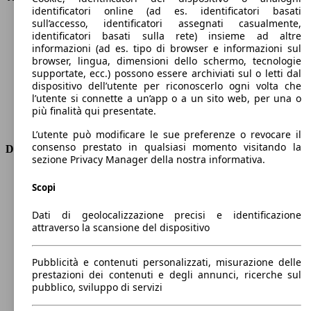
identificatori online (ad es. identificatori basati
Velocità massima (km/h)
191 km/h
sull’accesso, identificatori assegnati casualmente,
Numero di marce
6
identificatori basati sulla rete) insieme ad altre
Coppia
200 nm
informazioni (ad es. tipo di browser e informazioni sul
Cilindrata
999 ccm
browser, lingua, dimensioni dello schermo, tecnologie
supportate, ecc.) possono essere archiviati sul o letti dal
Carburante
Benzina
dispositivo dell’utente per riconoscerlo ogni volta che
Cilindri
3
l’utente si connette a un’app o a un sito web, per una o
Trasmissione
Manuale
più finalità qui presentate.
Tipo di trazione
trazione anteriore
L’utente può modificare le sue preferenze o revocare il
consenso prestato in qualsiasi momento visitando la
Dimensioni
sezione Privacy Manager della nostra informativa.
Lunghezza
4390 mm
Scopi
Altezza
1600 mm
Larghezza
1840 mm
Dati di geolocalizzazione precisi e identificazione
Passo
2640 mm
attraverso la scansione del dispositivo
Peso massimo
1874 kg
Carico massimo
-
Pubblicità e contenuti personalizzati, misurazione delle
Porte
5
prestazioni dei contenuti e degli annunci, ricerche sul
Sedili
5
pubblico, sviluppo di servizi
Carico sul tetto
-