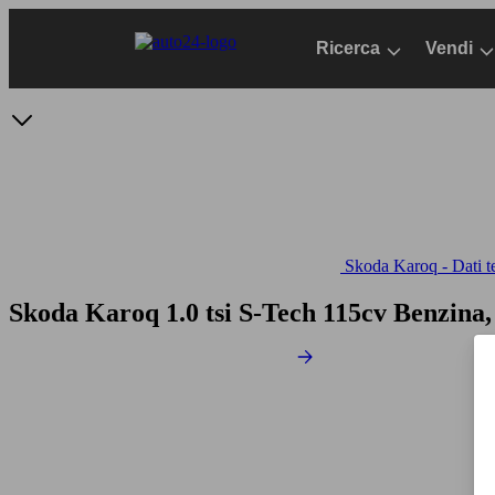
Passa
al
Ricerca
Vendi
contenuto
principale
Skoda Karoq - Dati t
Skoda Karoq 1.0 tsi S-Tech 115cv
Benzina,