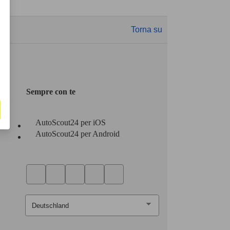
Torna su
Sempre con te
AutoScout24 per iOS
AutoScout24 per Android