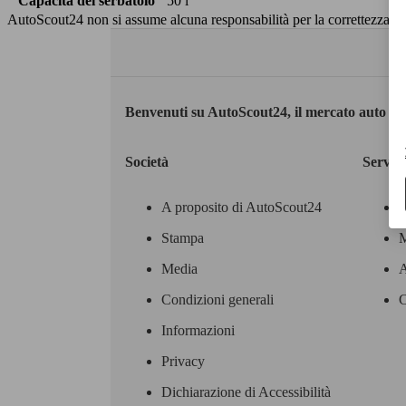
Capacità del serbatoio
50 l
AutoScout24 non si assume alcuna responsabilità per la correttezza dei
Benvenuti su AutoScout24, il mercato auto eu
Società
Servizi
A proposito di AutoScout24
Stampa
M
Media
A
Condizioni generali
C
Informazioni
Privacy
Dichiarazione di Accessibilità