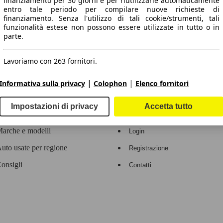
finanziamento per 30 giorni e per riutilizzarle automaticamente
entro tale periodo per compilare nuove richieste di
 dati.
finanziamento. Senza l'utilizzo di tali cookie/strumenti, tali
funzionalità estese non possono essere utilizzate in tutto o in
parte.
Lavoriamo con 263 fornitori.
ropeo.
|
|
Informativa sulla privacy
Colophon
Elenco fornitori
Area rivenditori
Impostazioni di privacy
Accetta tutto
Contatti
Servizi per i dealer
arche e modelli
Login
uto usate per regione
Registrazione
onsigli
Contatti