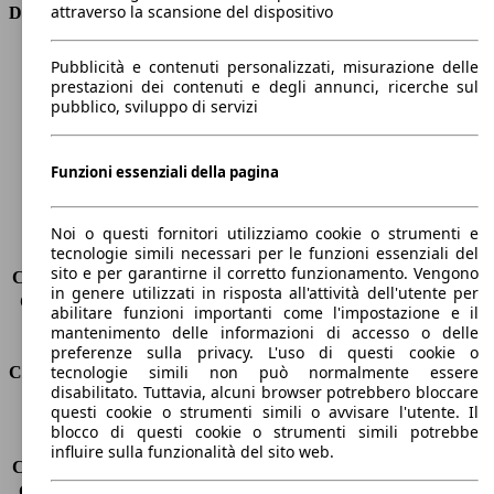
attraverso la scansione del dispositivo
Dimensioni
Lunghezza
4380 mm
Pubblicità e contenuti personalizzati, misurazione delle
Altezza
1600 mm
prestazioni dei contenuti e degli annunci, ricerche sul
pubblico, sviluppo di servizi
Larghezza
1840 mm
Passo
2620 mm
Peso massimo
1853 kg
Funzioni essenziali della pagina
Carico massimo
-
Porte
5
Sedili
5
Noi o questi fornitori utilizziamo cookie o strumenti e
tecnologie simili necessari per le funzioni essenziali del
Carico sul tetto
-
sito e per garantirne il corretto funzionamento. Vengono
Capacità di traino (senza freni)
-
in genere utilizzati in risposta all'attività dell'utente per
Capacità di traino (con freni)
1200 kg
abilitare funzioni importanti come l'impostazione e il
Volume del bagagliaio
521 - 1810 l
mantenimento delle informazioni di accesso o delle
preferenze sulla privacy. L'uso di questi cookie o
tecnologie simili non può normalmente essere
Consumi
disabilitato. Tuttavia, alcuni browser potrebbero bloccare
questi cookie o strumenti simili o avvisare l'utente. Il
Emissioni di CO2*
117 g/km (komb.)
blocco di questi cookie o strumenti simili potrebbe
Consumo (urbano)
-
influire sulla funzionalità del sito web.
Consumo (extra-urbano)
-
Consumo (combinato)*
5.1 l/100km