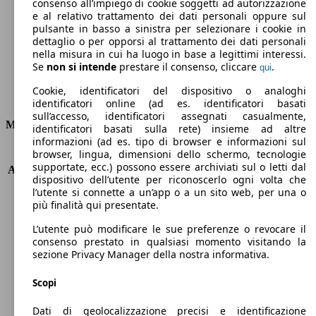
Emissioni di CO2 (combinato)*
consenso all’impiego di cookie soggetti ad autorizzazione
e al relativo trattamento dei dati personali oppure sul
pulsante in basso a sinistra per selezionare i cookie in
dettaglio o per opporsi al trattamento dei dati personali
nella misura in cui ha luogo in base a legittimi interessi.
Se
non si intende
prestare il consenso, cliccare
.
qui
Ø 5.1 l/100km
Cookie, identificatori del dispositivo o analoghi
Consumi
identificatori online (ad es. identificatori basati
sull’accesso, identificatori assegnati casualmente,
Motore e Prestazioni
identificatori basati sulla rete) insieme ad altre
informazioni (ad es. tipo di browser e informazioni sul
browser, lingua, dimensioni dello schermo, tecnologie
KW (PS)
85 kW (115 PS)
supportate, ecc.) possono essere archiviati sul o letti dal
Accelerazione (0-100 km/h)
10.6s
dispositivo dell’utente per riconoscerlo ogni volta che
Velocità massima (km/h)
187 km/h
l’utente si connette a un’app o a un sito web, per una o
Numero di marce
6
più finalità qui presentate.
Coppia
200 nm
L’utente può modificare le sue preferenze o revocare il
Cilindrata
999 ccm
consenso prestato in qualsiasi momento visitando la
Carburante
Benzina
sezione Privacy Manager della nostra informativa.
Cilindri
3
Trasmissione
Manuale
Scopi
Tipo di trazione
trazione anteriore
Dati di geolocalizzazione precisi e identificazione