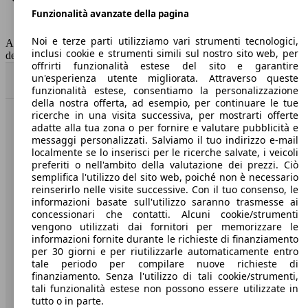
Funzionalità avanzate della pagina
Classe di emissione
Euro 6
Capacità del serbatoio
50 l
Noi e terze parti utilizziamo vari strumenti tecnologici,
AutoScout24 non si assume alcuna responsabilità per la correttezza
inclusi cookie e strumenti simili sul nostro sito web, per
dei dati.
offrirti funzionalità estese del sito e garantire
un'esperienza utente migliorata. Attraverso queste
Torna su
funzionalità estese, consentiamo la personalizzazione
della nostra offerta, ad esempio, per continuare le tue
ricerche in una visita successiva, per mostrarti offerte
Benvenuti su AutoScout24, il mercato auto europeo.
adatte alla tua zona o per fornire e valutare pubblicità e
messaggi personalizzati. Salviamo il tuo indirizzo e-mail
localmente se lo inserisci per le ricerche salvate, i veicoli
Società
preferiti o nell'ambito della valutazione dei prezzi. Ciò
semplifica l'utilizzo del sito web, poiché non è necessario
reinserirlo nelle visite successive. Con il tuo consenso, le
A proposito di AutoScout24
informazioni basate sull'utilizzo saranno trasmesse ai
concessionari che contatti. Alcuni cookie/strumenti
Stampa
vengono utilizzati dai fornitori per memorizzare le
informazioni fornite durante le richieste di finanziamento
Media
per 30 giorni e per riutilizzarle automaticamente entro
Condizioni generali
tale periodo per compilare nuove richieste di
finanziamento. Senza l'utilizzo di tali cookie/strumenti,
Informazioni
tali funzionalità estese non possono essere utilizzate in
tutto o in parte.