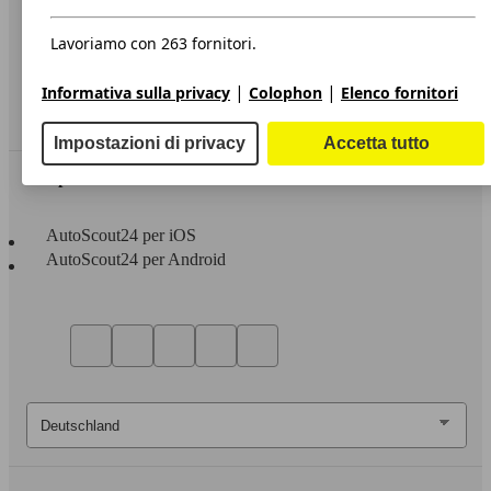
Privacy
Dichiarazione di Accessibilità
Lavoriamo con 263 fornitori.
Servizi
|
|
Informativa sulla privacy
Colophon
Elenco fornitori
Area rivenditori
Impostazioni di privacy
Accetta tutto
Sempre con te
AutoScout24 per iOS
AutoScout24 per Android