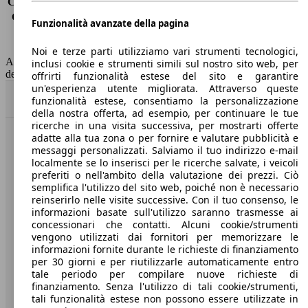
Consumo (extra-urbano)
4.8 l/100km
Consumo (combinato)*
5.3 l/100km
Funzionalità avanzate della pagina
Classe di emissione
Euro 6
Capacità del serbatoio
50 l
Noi e terze parti utilizziamo vari strumenti tecnologici,
AutoScout24 non si assume alcuna responsabilità per la correttezza
inclusi cookie e strumenti simili sul nostro sito web, per
dei dati.
offrirti funzionalità estese del sito e garantire
un'esperienza utente migliorata. Attraverso queste
Torna su
funzionalità estese, consentiamo la personalizzazione
della nostra offerta, ad esempio, per continuare le tue
ricerche in una visita successiva, per mostrarti offerte
adatte alla tua zona o per fornire e valutare pubblicità e
Benvenuti su AutoScout24, il mercato auto europeo.
messaggi personalizzati. Salviamo il tuo indirizzo e-mail
localmente se lo inserisci per le ricerche salvate, i veicoli
preferiti o nell'ambito della valutazione dei prezzi. Ciò
Società
semplifica l'utilizzo del sito web, poiché non è necessario
reinserirlo nelle visite successive. Con il tuo consenso, le
A proposito di AutoScout24
informazioni basate sull'utilizzo saranno trasmesse ai
concessionari che contatti. Alcuni cookie/strumenti
Stampa
vengono utilizzati dai fornitori per memorizzare le
informazioni fornite durante le richieste di finanziamento
Media
per 30 giorni e per riutilizzarle automaticamente entro
tale periodo per compilare nuove richieste di
Condizioni generali
finanziamento. Senza l'utilizzo di tali cookie/strumenti,
tali funzionalità estese non possono essere utilizzate in
Informazioni