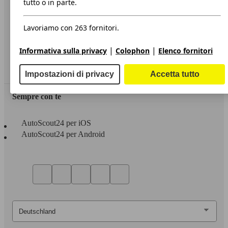
tutto o in parte.
Privacy
Lavoriamo con 263 fornitori.
Dichiarazione di Accessibilità
|
|
Informativa sulla privacy
Colophon
Elenco fornitori
Servizi
Area rivenditori
Impostazioni di privacy
Accetta tutto
Sempre con te
AutoScout24 per iOS
AutoScout24 per Android