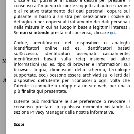
Cliccare sul pulsante in basso a destra per prestare il
consenso all’impiego di cookie soggetti ad autorizzazione
Emissioni di CO2 (combinato)*
e al relativo trattamento dei dati personali oppure sul
pulsante in basso a sinistra per selezionare i cookie in
dettaglio o per opporsi al trattamento dei dati personali
nella misura in cui ha luogo in base a legittimi interessi.
Se
non si intende
prestare il consenso, cliccare
.
qui
Ø 5.3 l/100km
Cookie, identificatori del dispositivo o analoghi
identificatori online (ad es. identificatori basati
Consumi
sull’accesso, identificatori assegnati casualmente,
identificatori basati sulla rete) insieme ad altre
Motore e Prestazioni
informazioni (ad es. tipo di browser e informazioni sul
browser, lingua, dimensioni dello schermo, tecnologie
KW (PS)
85 kW (115 PS)
supportate, ecc.) possono essere archiviati sul o letti dal
Accelerazione (0-100 km/h)
10.7s
dispositivo dell’utente per riconoscerlo ogni volta che
l’utente si connette a un’app o a un sito web, per una o
Velocità massima (km/h)
186 km/h
più finalità qui presentate.
Numero di marce
7
Coppia
200 nm
L’utente può modificare le sue preferenze o revocare il
Cilindrata
999 ccm
consenso prestato in qualsiasi momento visitando la
sezione Privacy Manager della nostra informativa.
Carburante
Benzina
Cilindri
3
Scopi
Trasmissione
Automatico
Tipo di trazione
trazione anteriore