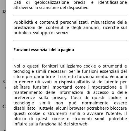
Dati di geolocalizzazione precisi e identificazione
attraverso la scansione del dispositivo
Dimensioni
Pubblicità e contenuti personalizzati, misurazione delle
Lunghezza
4380 mm
prestazioni dei contenuti e degli annunci, ricerche sul
Altezza
1600 mm
pubblico, sviluppo di servizi
Larghezza
1840 mm
Passo
2620 mm
Peso massimo
1884 kg
Funzioni essenziali della pagina
Carico massimo
606 kg
Porte
5
Noi o questi fornitori utilizziamo cookie o strumenti e
Sedili
5
tecnologie simili necessari per le funzioni essenziali del
Carico sul tetto
-
sito e per garantirne il corretto funzionamento. Vengono
Capacità di traino (senza freni)
-
in genere utilizzati in risposta all'attività dell'utente per
abilitare funzioni importanti come l'impostazione e il
Capacità di traino (con freni)
1200 kg
mantenimento delle informazioni di accesso o delle
Volume del bagagliaio
521 - 1810 l
preferenze sulla privacy. L'uso di questi cookie o
tecnologie simili non può normalmente essere
Consumi
disabilitato. Tuttavia, alcuni browser potrebbero bloccare
questi cookie o strumenti simili o avvisare l'utente. Il
blocco di questi cookie o strumenti simili potrebbe
Emissioni di CO2*
121 g/km (komb.)
influire sulla funzionalità del sito web.
Consumo (urbano)
5.8 l/100km