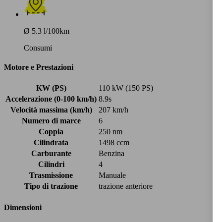
Ø 5.3 l/100km
Consumi
Motore e Prestazioni
KW (PS)
110 kW (150 PS)
Accelerazione (0-100 km/h)
8.9s
Velocità massima (km/h)
207 km/h
Numero di marce
6
Coppia
250 nm
Cilindrata
1498 ccm
Carburante
Benzina
Cilindri
4
Trasmissione
Manuale
Tipo di trazione
trazione anteriore
Dimensioni