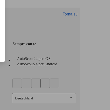
Torna su
Sempre con te
AutoScout24 per iOS
AutoScout24 per Android