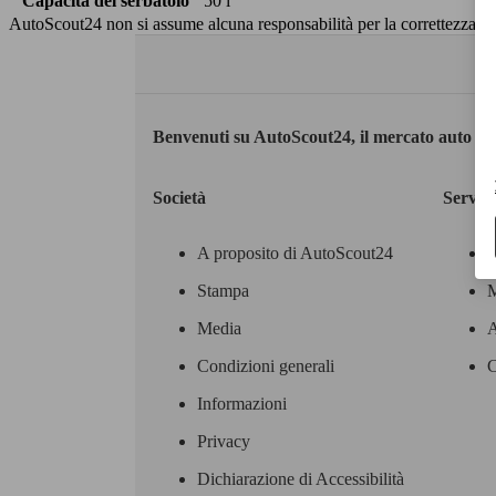
Capacità del serbatoio
50 l
AutoScout24 non si assume alcuna responsabilità per la correttezza dei
Benvenuti su AutoScout24, il mercato auto eu
Società
Servizi
A proposito di AutoScout24
Stampa
M
Media
A
Condizioni generali
C
Informazioni
Privacy
Dichiarazione di Accessibilità