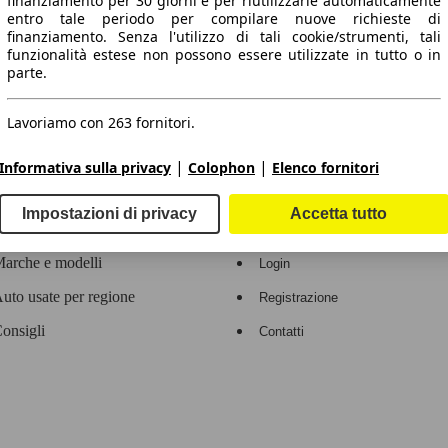
finanziamento per 30 giorni e per riutilizzarle automaticamente
entro tale periodo per compilare nuove richieste di
 dati.
finanziamento. Senza l'utilizzo di tali cookie/strumenti, tali
funzionalità estese non possono essere utilizzate in tutto o in
parte.
Lavoriamo con 263 fornitori.
ropeo.
|
|
Informativa sulla privacy
Colophon
Elenco fornitori
Area rivenditori
Impostazioni di privacy
Accetta tutto
Contatti
Servizi per i dealer
arche e modelli
Login
uto usate per regione
Registrazione
onsigli
Contatti